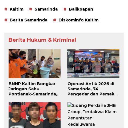
Kaltim
Samarinda
Balikpapan
Berita Samarinda
Diskominfo Kaltim
Berita Hukum & Kriminal
BNNP Kaltim Bongkar
Operasi Antik 2026 di
Jaringan Sabu
Samarinda, 74
Pontianak–Samarinda,
Pengedar dan Pemakai
Pengendali Beroperasi
Berhasil Diciduk
dari Dalam Lapas