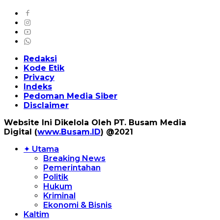
Redaksi
Kode Etik
Privacy
Indeks
Pedoman Media Siber
Disclaimer
Website Ini Dikelola Oleh PT. Busam Media
Digital (
www.Busam.ID
) @2021
✦ Utama
Breaking News
Pemerintahan
Politik
Hukum
Kriminal
Ekonomi & Bisnis
Kaltim