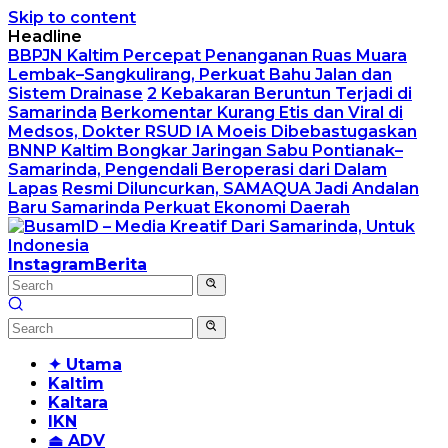
Skip to content
Headline
BBPJN Kaltim Percepat Penanganan Ruas Muara
Lembak–Sangkulirang, Perkuat Bahu Jalan dan
Sistem Drainase
2 Kebakaran Beruntun Terjadi di
Samarinda
Berkomentar Kurang Etis dan Viral di
Medsos, Dokter RSUD IA Moeis Dibebastugaskan
BNNP Kaltim Bongkar Jaringan Sabu Pontianak–
Samarinda, Pengendali Beroperasi dari Dalam
Lapas
Resmi Diluncurkan, SAMAQUA Jadi Andalan
Baru Samarinda Perkuat Ekonomi Daerah
Instagram
Berita
✦ Utama
Kaltim
Kaltara
IKN
⏏ ADV