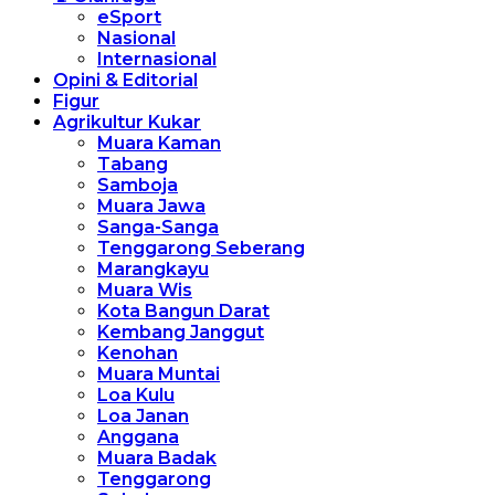
eSport
Nasional
Internasional
Opini & Editorial
Figur
Agrikultur Kukar
Muara Kaman
Tabang
Samboja
Muara Jawa
Sanga-Sanga
Tenggarong Seberang
Marangkayu
Muara Wis
Kota Bangun Darat
Kembang Janggut
Kenohan
Muara Muntai
Loa Kulu
Loa Janan
Anggana
Muara Badak
Tenggarong