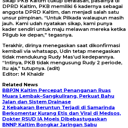
Sikap PKB Kaltim cukup beralasan, pasalnya di
DPRD Kaltim, PKB memiliki 6 kadernya sebagai
anggota DPRD Kaltim, dan menjadi salah satu
unsur pimpinan. “Untuk Pilkada walaupun masih
jauh. Kami udah nyatakan sikap, kami punya
kader sendiri untuk maju melawan mereka ketika
Pilgub ke depan,” tegasnya.
Terakhir, dirinya menegaskan saat dikonfirmasi
kembali via whatsapp, Udin tetap menegaskan
tidak mendukung Rudy Mas’ud kedepannya.
“Intinya, PKB tidak mengusung Rudy 2 periode,
itu aja,” tutupnya. (adit)
Editor: M Khaidir
Related News
BBPJN Kaltim Percepat Penanganan Ruas
Muara Lembak–Sangkulirang, Perkuat Bahu
Jalan dan Sistem Drainase
2 Kebakaran Beruntun Terjadi di Samarinda
Berkomentar Kurang Etis dan Viral di Medsos,
Dokter RSUD IA Moeis Dibebastugaskan
BNNP Kaltim Bongkar Jaringan Sabu