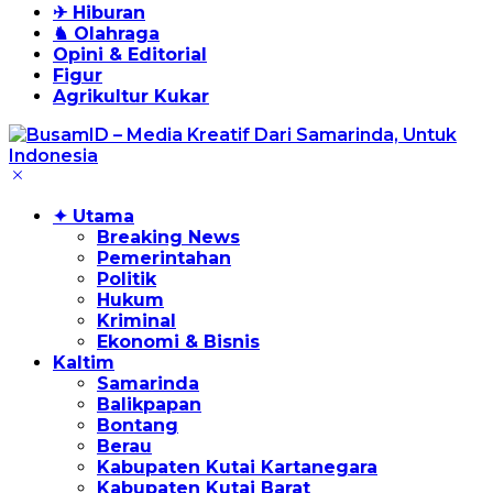
✈ Hiburan
♞ Olahraga
Opini & Editorial
Figur
Agrikultur Kukar
✦ Utama
Breaking News
Pemerintahan
Politik
Hukum
Kriminal
Ekonomi & Bisnis
Kaltim
Samarinda
Balikpapan
Bontang
Berau
Kabupaten Kutai Kartanegara
Kabupaten Kutai Barat