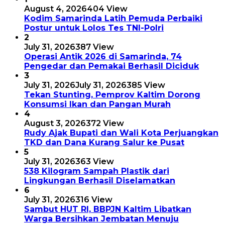
August 4, 2026
404 View
Kodim Samarinda Latih Pemuda Perbaiki
Postur untuk Lolos Tes TNI-Polri
2
July 31, 2026
387 View
Operasi Antik 2026 di Samarinda, 74
Pengedar dan Pemakai Berhasil Diciduk
3
July 31, 2026
July 31, 2026
385 View
Tekan Stunting, Pemprov Kaltim Dorong
Konsumsi Ikan dan Pangan Murah
4
August 3, 2026
372 View
Rudy Ajak Bupati dan Wali Kota Perjuangkan
TKD dan Dana Kurang Salur ke Pusat
5
July 31, 2026
363 View
538 Kilogram Sampah Plastik dari
Lingkungan Berhasil Diselamatkan
6
July 31, 2026
316 View
Sambut HUT RI, BBPJN Kaltim Libatkan
Warga Bersihkan Jembatan Menuju