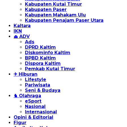
Kabupaten Kutai Timur
Kabupaten Paser
Kabupaten Mahakam Ulu
Kabupaten Penajam Paser Utara
Kaltara
IKN
⏏ ADV
Ads
DPRD Kaltim
Diskominfo Kaltim
BPBD Kaltim
Dispora Kaltim
Pemkab Kutai Timur
✈ Hiburan
Lifestyle
Pariwisata
Seni & Budaya
♞ Olahraga
eSport
Nasional
Internasional
Opini & Editorial
Figur