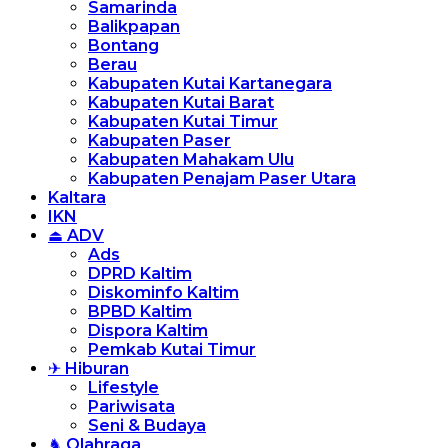
Samarinda
Balikpapan
Bontang
Berau
Kabupaten Kutai Kartanegara
Kabupaten Kutai Barat
Kabupaten Kutai Timur
Kabupaten Paser
Kabupaten Mahakam Ulu
Kabupaten Penajam Paser Utara
Kaltara
IKN
⏏ ADV
Ads
DPRD Kaltim
Diskominfo Kaltim
BPBD Kaltim
Dispora Kaltim
Pemkab Kutai Timur
✈ Hiburan
Lifestyle
Pariwisata
Seni & Budaya
♞ Olahraga