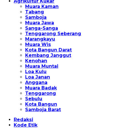
Agrikultur Kukar
Muara Kaman
Tabang
Samboja
Muara Jawa
Sanga-Sanga
Tenggarong Seberang
Marangkayu
Muara Wis
Kota Bangun Darat
Kembang Janggut
Kenohan
Muara Muntai
Loa Kulu
Loa Janan
Anggana
Muara Badak
Tenggarong
Sebulu
Kota Bangun
Samboja Barat
Redaksi
Kode Etik