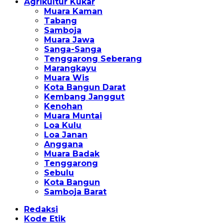
Agrikultur Kukar
Muara Kaman
Tabang
Samboja
Muara Jawa
Sanga-Sanga
Tenggarong Seberang
Marangkayu
Muara Wis
Kota Bangun Darat
Kembang Janggut
Kenohan
Muara Muntai
Loa Kulu
Loa Janan
Anggana
Muara Badak
Tenggarong
Sebulu
Kota Bangun
Samboja Barat
Redaksi
Kode Etik