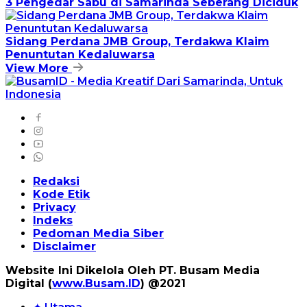
3 Pengedar Sabu di Samarinda Seberang Diciduk
Sidang Perdana JMB Group, Terdakwa Klaim
Penuntutan Kedaluwarsa
View More
Redaksi
Kode Etik
Privacy
Indeks
Pedoman Media Siber
Disclaimer
Website Ini Dikelola Oleh PT. Busam Media
Digital (
www.Busam.ID
) @2021