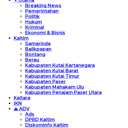
✦ Utama
Breaking News
Pemerintahan
Politik
Hukum
Kriminal
Ekonomi & Bisnis
Kaltim
Samarinda
Balikpapan
Bontang
Berau
Kabupaten Kutai Kartanegara
Kabupaten Kutai Barat
Kabupaten Kutai Timur
Kabupaten Paser
Kabupaten Mahakam Ulu
Kabupaten Penajam Paser Utara
Kaltara
IKN
⏏ ADV
Ads
DPRD Kaltim
Diskominfo Kaltim