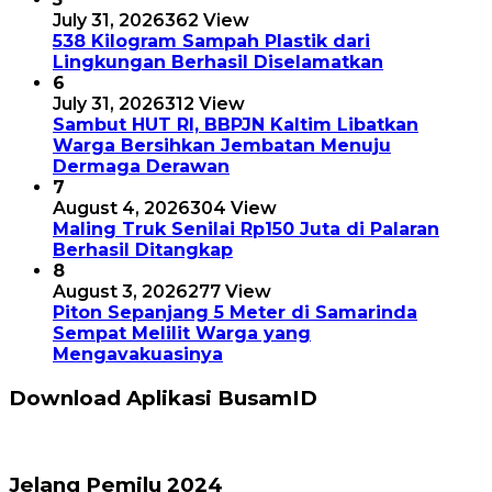
July 31, 2026
362 View
538 Kilogram Sampah Plastik dari
Lingkungan Berhasil Diselamatkan
6
July 31, 2026
312 View
Sambut HUT RI, BBPJN Kaltim Libatkan
Warga Bersihkan Jembatan Menuju
Dermaga Derawan
7
August 4, 2026
304 View
Maling Truk Senilai Rp150 Juta di Palaran
Berhasil Ditangkap
8
August 3, 2026
277 View
Piton Sepanjang 5 Meter di Samarinda
Sempat Melilit Warga yang
Mengavakuasinya
Download Aplikasi BusamID
Jelang Pemilu 2024