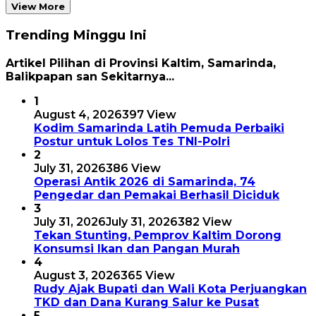
View More
Trending Minggu Ini
Artikel Pilihan di Provinsi Kaltim, Samarinda,
Balikpapan san Sekitarnya...
1
August 4, 2026
397 View
Kodim Samarinda Latih Pemuda Perbaiki
Postur untuk Lolos Tes TNI-Polri
2
July 31, 2026
386 View
Operasi Antik 2026 di Samarinda, 74
Pengedar dan Pemakai Berhasil Diciduk
3
July 31, 2026
July 31, 2026
382 View
Tekan Stunting, Pemprov Kaltim Dorong
Konsumsi Ikan dan Pangan Murah
4
August 3, 2026
365 View
Rudy Ajak Bupati dan Wali Kota Perjuangkan
TKD dan Dana Kurang Salur ke Pusat
5