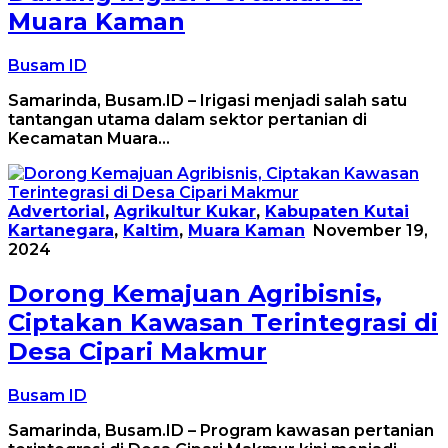
Muara Kaman
Busam ID
Samarinda, Busam.ID – Irigasi menjadi salah satu
tantangan utama dalam sektor pertanian di
Kecamatan Muara…
Advertorial
,
Agrikultur Kukar
,
Kabupaten Kutai
Kartanegara
,
Kaltim
,
Muara Kaman
November 19,
2024
Dorong Kemajuan Agribisnis,
Ciptakan Kawasan Terintegrasi di
Desa Cipari Makmur
Busam ID
Samarinda, Busam.ID – Program kawasan pertanian