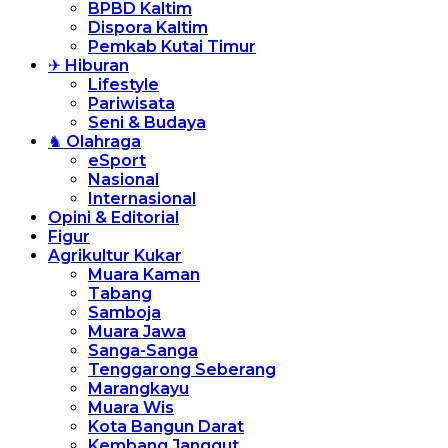
BPBD Kaltim
Dispora Kaltim
Pemkab Kutai Timur
✈ Hiburan
Lifestyle
Pariwisata
Seni & Budaya
♞ Olahraga
eSport
Nasional
Internasional
Opini & Editorial
Figur
Agrikultur Kukar
Muara Kaman
Tabang
Samboja
Muara Jawa
Sanga-Sanga
Tenggarong Seberang
Marangkayu
Muara Wis
Kota Bangun Darat
Kembang Janggut