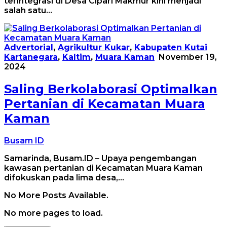
terintegrasi di Desa Cipari Makmur kini menjadi
salah satu…
Advertorial
,
Agrikultur Kukar
,
Kabupaten Kutai
Kartanegara
,
Kaltim
,
Muara Kaman
November 19,
2024
Saling Berkolaborasi Optimalkan
Pertanian di Kecamatan Muara
Kaman
Busam ID
Samarinda, Busam.ID – Upaya pengembangan
kawasan pertanian di Kecamatan Muara Kaman
difokuskan pada lima desa,…
No More Posts Available.
No more pages to load.