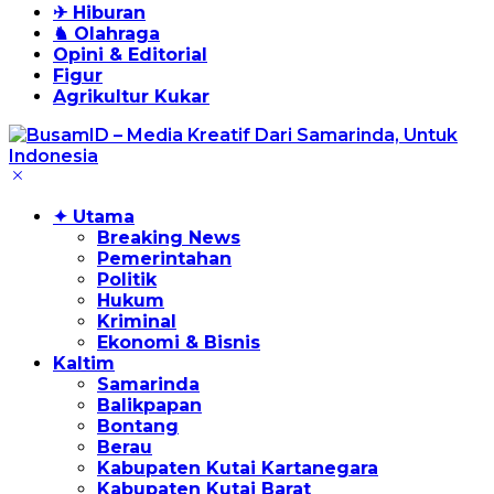
✈ Hiburan
♞ Olahraga
Opini & Editorial
Figur
Agrikultur Kukar
✦ Utama
Breaking News
Pemerintahan
Politik
Hukum
Kriminal
Ekonomi & Bisnis
Kaltim
Samarinda
Balikpapan
Bontang
Berau
Kabupaten Kutai Kartanegara
Kabupaten Kutai Barat