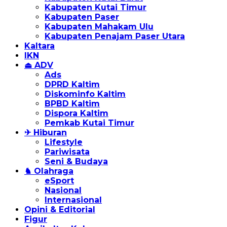
Kabupaten Kutai Timur
Kabupaten Paser
Kabupaten Mahakam Ulu
Kabupaten Penajam Paser Utara
Kaltara
IKN
⏏ ADV
Ads
DPRD Kaltim
Diskominfo Kaltim
BPBD Kaltim
Dispora Kaltim
Pemkab Kutai Timur
✈ Hiburan
Lifestyle
Pariwisata
Seni & Budaya
♞ Olahraga
eSport
Nasional
Internasional
Opini & Editorial
Figur