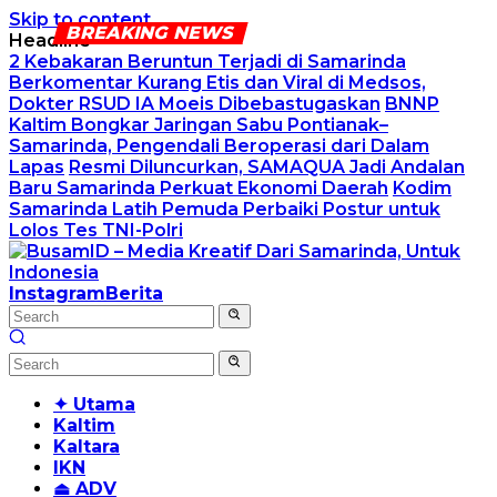
Skip to content
Headline
2 Kebakaran Beruntun Terjadi di Samarinda
Berkomentar Kurang Etis dan Viral di Medsos,
Dokter RSUD IA Moeis Dibebastugaskan
BNNP
Kaltim Bongkar Jaringan Sabu Pontianak–
Samarinda, Pengendali Beroperasi dari Dalam
Lapas
Resmi Diluncurkan, SAMAQUA Jadi Andalan
Baru Samarinda Perkuat Ekonomi Daerah
Kodim
Samarinda Latih Pemuda Perbaiki Postur untuk
Lolos Tes TNI-Polri
Instagram
Berita
✦ Utama
Kaltim
Kaltara
IKN
⏏ ADV