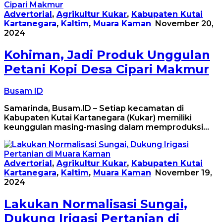
Advertorial
,
Agrikultur Kukar
,
Kabupaten Kutai
Kartanegara
,
Kaltim
,
Muara Kaman
November 20,
2024
Kohiman, Jadi Produk Unggulan
Petani Kopi Desa Cipari Makmur
Busam ID
Samarinda, Busam.ID – Setiap kecamatan di
Kabupaten Kutai Kartanegara (Kukar) memiliki
keunggulan masing-masing dalam memproduksi…
Advertorial
,
Agrikultur Kukar
,
Kabupaten Kutai
Kartanegara
,
Kaltim
,
Muara Kaman
November 19,
2024
Lakukan Normalisasi Sungai,
Dukung Irigasi Pertanian di