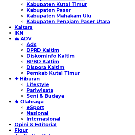
Kabupaten Kutai Timur
Kabupaten Paser
Kabupaten Mahakam Ulu
Kabupaten Penajam Paser Utara
Kaltara
IKN
⏏ ADV
Ads
DPRD Kaltim
Diskominfo Kaltim
BPBD Kaltim
Dispora Kaltim
Pemkab Kutai Timur
✈ Hiburan
Lifestyle
Pariwisata
Seni & Budaya
♞ Olahraga
eSport
Nasional
Internasional
Opini & Editorial
Figur