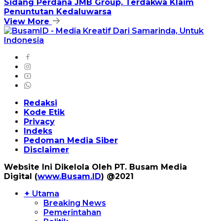
Sidang Perdana JMB Group, Terdakwa Klaim
Penuntutan Kedaluwarsa
View More
Redaksi
Kode Etik
Privacy
Indeks
Pedoman Media Siber
Disclaimer
Website Ini Dikelola Oleh PT. Busam Media
Digital (
www.Busam.ID
) @2021
✦ Utama
Breaking News
Pemerintahan