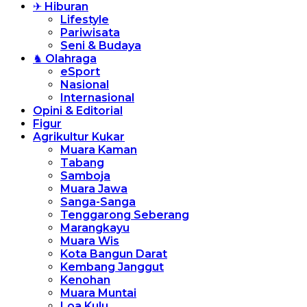
✈ Hiburan
Lifestyle
Pariwisata
Seni & Budaya
♞ Olahraga
eSport
Nasional
Internasional
Opini & Editorial
Figur
Agrikultur Kukar
Muara Kaman
Tabang
Samboja
Muara Jawa
Sanga-Sanga
Tenggarong Seberang
Marangkayu
Muara Wis
Kota Bangun Darat
Kembang Janggut
Kenohan
Muara Muntai
Loa Kulu