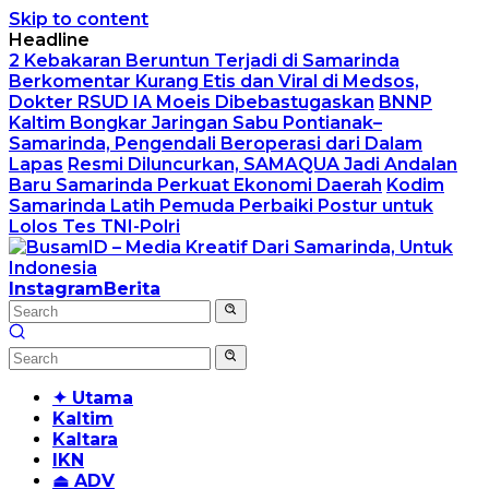
Skip to content
Headline
2 Kebakaran Beruntun Terjadi di Samarinda
Berkomentar Kurang Etis dan Viral di Medsos,
Dokter RSUD IA Moeis Dibebastugaskan
BNNP
Kaltim Bongkar Jaringan Sabu Pontianak–
Samarinda, Pengendali Beroperasi dari Dalam
Lapas
Resmi Diluncurkan, SAMAQUA Jadi Andalan
Baru Samarinda Perkuat Ekonomi Daerah
Kodim
Samarinda Latih Pemuda Perbaiki Postur untuk
Lolos Tes TNI-Polri
Instagram
Berita
✦ Utama
Kaltim
Kaltara
IKN
⏏ ADV