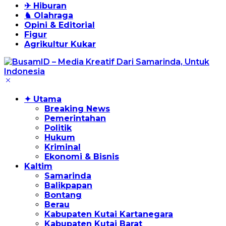
✈ Hiburan
♞ Olahraga
Opini & Editorial
Figur
Agrikultur Kukar
✦ Utama
Breaking News
Pemerintahan
Politik
Hukum
Kriminal
Ekonomi & Bisnis
Kaltim
Samarinda
Balikpapan
Bontang
Berau
Kabupaten Kutai Kartanegara
Kabupaten Kutai Barat