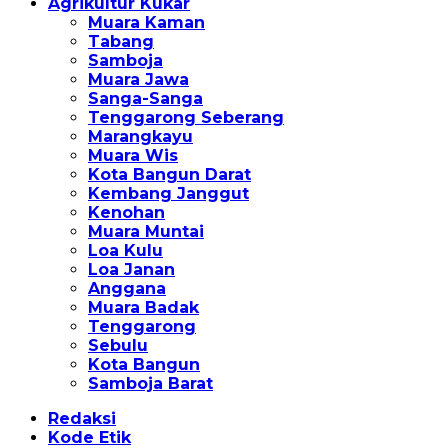
Agrikultur Kukar
Muara Kaman
Tabang
Samboja
Muara Jawa
Sanga-Sanga
Tenggarong Seberang
Marangkayu
Muara Wis
Kota Bangun Darat
Kembang Janggut
Kenohan
Muara Muntai
Loa Kulu
Loa Janan
Anggana
Muara Badak
Tenggarong
Sebulu
Kota Bangun
Samboja Barat
Redaksi
Kode Etik