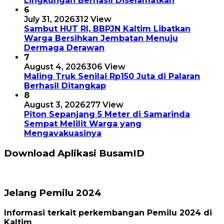
Lingkungan Berhasil Diselamatkan
6
July 31, 2026
312 View
Sambut HUT RI, BBPJN Kaltim Libatkan
Warga Bersihkan Jembatan Menuju
Dermaga Derawan
7
August 4, 2026
306 View
Maling Truk Senilai Rp150 Juta di Palaran
Berhasil Ditangkap
8
August 3, 2026
277 View
Piton Sepanjang 5 Meter di Samarinda
Sempat Melilit Warga yang
Mengavakuasinya
Download Aplikasi BusamID
Jelang Pemilu 2024
Informasi terkait perkembangan Pemilu 2024 di
Kaltim