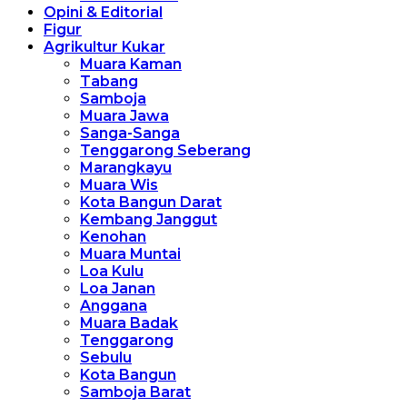
Opini & Editorial
Figur
Agrikultur Kukar
Muara Kaman
Tabang
Samboja
Muara Jawa
Sanga-Sanga
Tenggarong Seberang
Marangkayu
Muara Wis
Kota Bangun Darat
Kembang Janggut
Kenohan
Muara Muntai
Loa Kulu
Loa Janan
Anggana
Muara Badak
Tenggarong
Sebulu
Kota Bangun
Samboja Barat