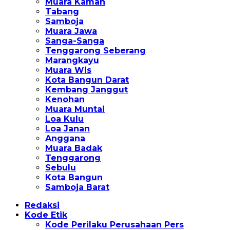
Muara Kaman
Tabang
Samboja
Muara Jawa
Sanga-Sanga
Tenggarong Seberang
Marangkayu
Muara Wis
Kota Bangun Darat
Kembang Janggut
Kenohan
Muara Muntai
Loa Kulu
Loa Janan
Anggana
Muara Badak
Tenggarong
Sebulu
Kota Bangun
Samboja Barat
Redaksi
Kode Etik
Kode Perilaku Perusahaan Pers