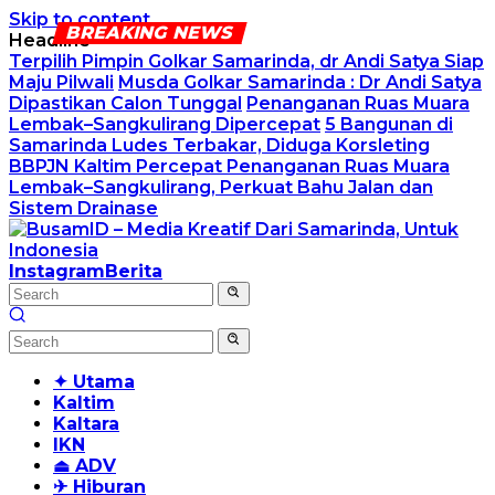
Skip to content
Headline
Terpilih Pimpin Golkar Samarinda, dr Andi Satya Siap
Maju Pilwali
Musda Golkar Samarinda : Dr Andi Satya
Dipastikan Calon Tunggal
Penanganan Ruas Muara
Lembak–Sangkulirang Dipercepat
5 Bangunan di
Samarinda Ludes Terbakar, Diduga Korsleting
BBPJN Kaltim Percepat Penanganan Ruas Muara
Lembak–Sangkulirang, Perkuat Bahu Jalan dan
Sistem Drainase
Instagram
Berita
✦ Utama
Kaltim
Kaltara
IKN
⏏ ADV
✈ Hiburan