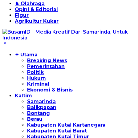
♞ Olahraga
Opini & Editorial
Figur
Agrikultur Kukar
✦ Utama
Breaking News
Pemerintahan
Politik
Hukum
Kriminal
Ekonomi & Bisnis
Kaltim
Samarinda
Balikpapan
Bontang
Berau
Kabupaten Kutai Kartanegara
Kabupaten Kutai Barat
Kabupaten Kutai Timur