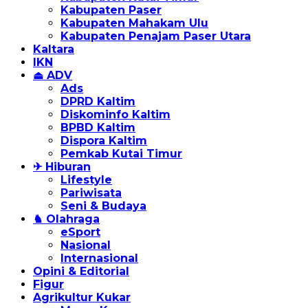
Kabupaten Paser
Kabupaten Mahakam Ulu
Kabupaten Penajam Paser Utara
Kaltara
IKN
⏏ ADV
Ads
DPRD Kaltim
Diskominfo Kaltim
BPBD Kaltim
Dispora Kaltim
Pemkab Kutai Timur
✈ Hiburan
Lifestyle
Pariwisata
Seni & Budaya
♞ Olahraga
eSport
Nasional
Internasional
Opini & Editorial
Figur
Agrikultur Kukar