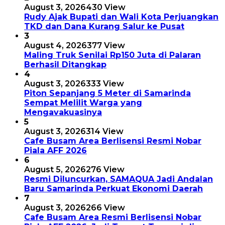
August 3, 2026
430 View
Rudy Ajak Bupati dan Wali Kota Perjuangkan
TKD dan Dana Kurang Salur ke Pusat
3
August 4, 2026
377 View
Maling Truk Senilai Rp150 Juta di Palaran
Berhasil Ditangkap
4
August 3, 2026
333 View
Piton Sepanjang 5 Meter di Samarinda
Sempat Melilit Warga yang
Mengavakuasinya
5
August 3, 2026
314 View
Cafe Busam Area Berlisensi Resmi Nobar
Piala AFF 2026
6
August 5, 2026
276 View
Resmi Diluncurkan, SAMAQUA Jadi Andalan
Baru Samarinda Perkuat Ekonomi Daerah
7
August 3, 2026
266 View
Cafe Busam Area Resmi Berlisensi Nobar