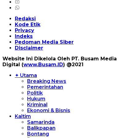
Redaksi
Kode Etik
Privacy
Indeks
Pedoman Media Siber
Disclaimer
Website Ini Dikelola Oleh PT. Busam Media
Digital (
www.Busam.ID
) @2021
✦ Utama
Breaking News
Pemerintahan
Politik
Hukum
Kriminal
Ekonomi & Bisnis
Kaltim
Samarinda
Balikpapan
Bontang