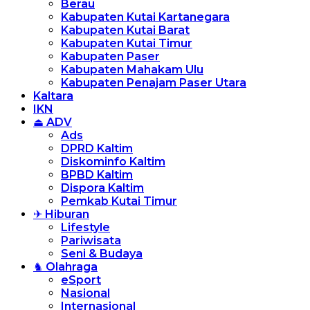
Berau
Kabupaten Kutai Kartanegara
Kabupaten Kutai Barat
Kabupaten Kutai Timur
Kabupaten Paser
Kabupaten Mahakam Ulu
Kabupaten Penajam Paser Utara
Kaltara
IKN
⏏ ADV
Ads
DPRD Kaltim
Diskominfo Kaltim
BPBD Kaltim
Dispora Kaltim
Pemkab Kutai Timur
✈ Hiburan
Lifestyle
Pariwisata
Seni & Budaya
♞ Olahraga
eSport
Nasional
Internasional