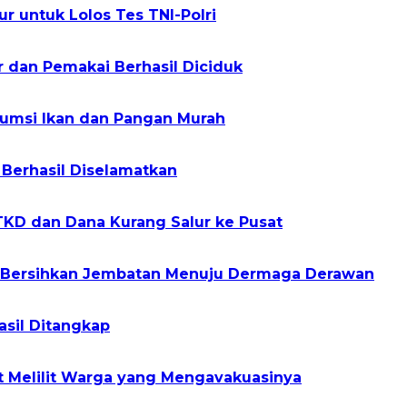
r untuk Lolos Tes TNI-Polri
r dan Pemakai Berhasil Diciduk
sumsi Ikan dan Pangan Murah
 Berhasil Diselamatkan
TKD dan Dana Kurang Salur ke Pusat
a Bersihkan Jembatan Menuju Dermaga Derawan
asil Ditangkap
t Melilit Warga yang Mengavakuasinya