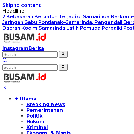
Skip to content
Headline
2 Kebakaran Beruntun Terjadi di Samarinda
Berkomen
Jaringan Sabu Pontianak–Samarinda, Pengendali Ber
Daerah
Kodim Samarinda Latih Pemuda Perbaiki Postu
Instagram
Berita
✦ Utama
Breaking News
Pemerintahan
Politik
Hukum
Kriminal
Ekonomi & Bisnis