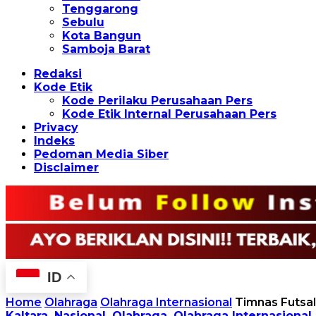
Tenggarong
Sebulu
Kota Bangun
Samboja Barat
Redaksi
Kode Etik
Kode Perilaku Perusahaan Pers
Kode Etik Internal Perusahaan Pers
Privacy
Indeks
Pedoman Media Siber
Disclaimer
ID
Home
Olahraga
Olahraga Internasional
Timnas Futsal
Kaltara
,
Nasional
,
Olahraga
,
Olahraga Internasional