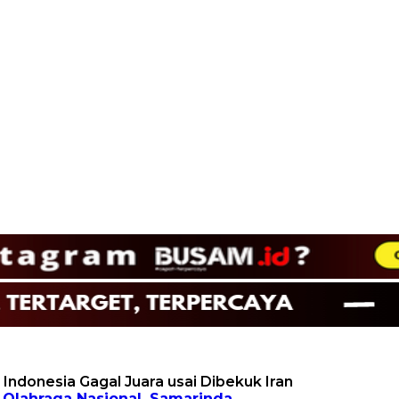
 Indonesia Gagal Juara usai Dibekuk Iran
,
Olahraga Nasional
,
Samarinda