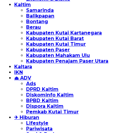
Kaltim
Samarinda
Balikpapan
Bontang
Berau
Kabupaten Kutai Kartanegara
Kabupaten Kutai Barat
Kabupaten Kutai Timur
Kabupaten Paser
Kabupaten Mahakam Ulu
Kabupaten Penajam Paser Utara
Kaltara
IKN
⏏ ADV
Ads
DPRD Kaltim
Diskominfo Kaltim
BPBD Kaltim
Dispora Kaltim
Pemkab Kutai Timur
✈ Hiburan
Lifestyle
Pariwisata