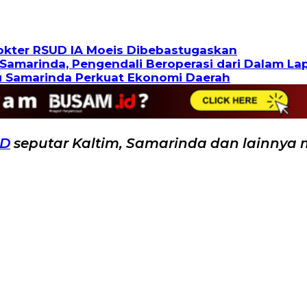
Dokter RSUD IA Moeis Dibebastugaskan
Samarinda, Pengendali Beroperasi dari Dalam La
u Samarinda Perkuat Ekonomi Daerah
ID
seputar Kaltim, Samarinda dan lainnya 