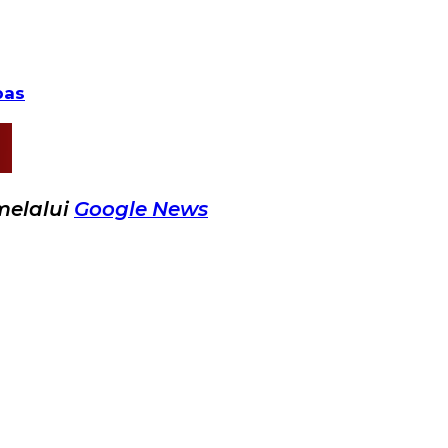
pas
melalui
Google News