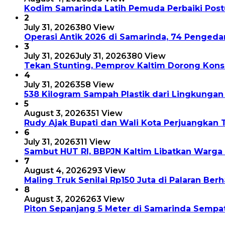
Kodim Samarinda Latih Pemuda Perbaiki Postu
2
July 31, 2026
380 View
Operasi Antik 2026 di Samarinda, 74 Pengeda
3
July 31, 2026
July 31, 2026
380 View
Tekan Stunting, Pemprov Kaltim Dorong Kon
4
July 31, 2026
358 View
538 Kilogram Sampah Plastik dari Lingkungan
5
August 3, 2026
351 View
Rudy Ajak Bupati dan Wali Kota Perjuangkan 
6
July 31, 2026
311 View
Sambut HUT RI, BBPJN Kaltim Libatkan Warg
7
August 4, 2026
293 View
Maling Truk Senilai Rp150 Juta di Palaran Berh
8
August 3, 2026
263 View
Piton Sepanjang 5 Meter di Samarinda Sempa