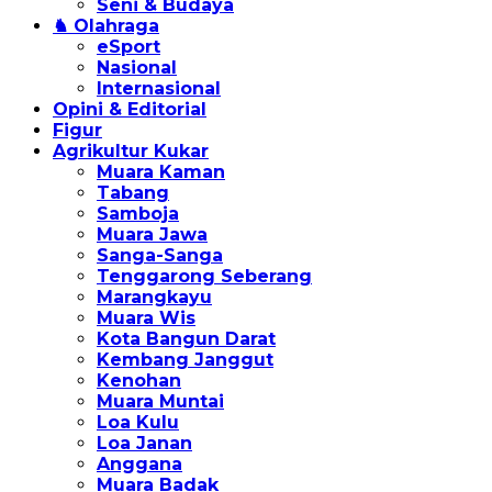
Seni & Budaya
♞ Olahraga
eSport
Nasional
Internasional
Opini & Editorial
Figur
Agrikultur Kukar
Muara Kaman
Tabang
Samboja
Muara Jawa
Sanga-Sanga
Tenggarong Seberang
Marangkayu
Muara Wis
Kota Bangun Darat
Kembang Janggut
Kenohan
Muara Muntai
Loa Kulu
Loa Janan
Anggana
Muara Badak