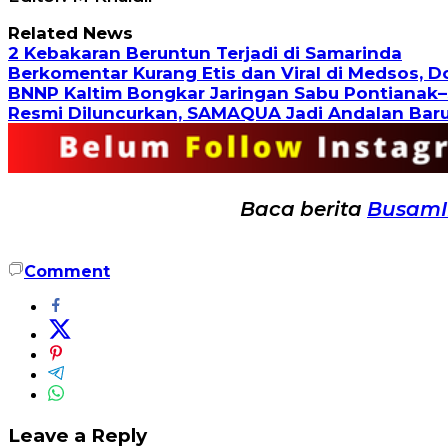
Related News
2 Kebakaran Beruntun Terjadi di Samarinda
Berkomentar Kurang Etis dan Viral di Medsos, 
BNNP Kaltim Bongkar Jaringan Sabu Pontianak–
Resmi Diluncurkan, SAMAQUA Jadi Andalan Bar
Baca berita
Busam
Comment
Leave a Reply