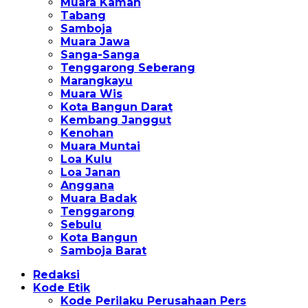
Muara Kaman
Tabang
Samboja
Muara Jawa
Sanga-Sanga
Tenggarong Seberang
Marangkayu
Muara Wis
Kota Bangun Darat
Kembang Janggut
Kenohan
Muara Muntai
Loa Kulu
Loa Janan
Anggana
Muara Badak
Tenggarong
Sebulu
Kota Bangun
Samboja Barat
Redaksi
Kode Etik
Kode Perilaku Perusahaan Pers