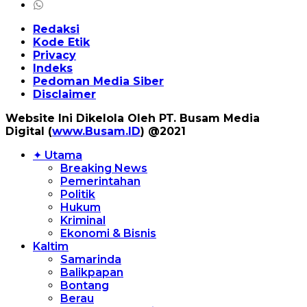
Redaksi
Kode Etik
Privacy
Indeks
Pedoman Media Siber
Disclaimer
Website Ini Dikelola Oleh PT. Busam Media
Digital (
www.Busam.ID
) @2021
✦ Utama
Breaking News
Pemerintahan
Politik
Hukum
Kriminal
Ekonomi & Bisnis
Kaltim
Samarinda
Balikpapan
Bontang
Berau