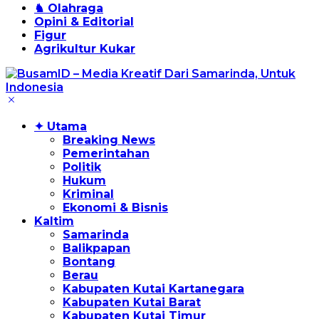
♞ Olahraga
Opini & Editorial
Figur
Agrikultur Kukar
✦ Utama
Breaking News
Pemerintahan
Politik
Hukum
Kriminal
Ekonomi & Bisnis
Kaltim
Samarinda
Balikpapan
Bontang
Berau
Kabupaten Kutai Kartanegara
Kabupaten Kutai Barat
Kabupaten Kutai Timur