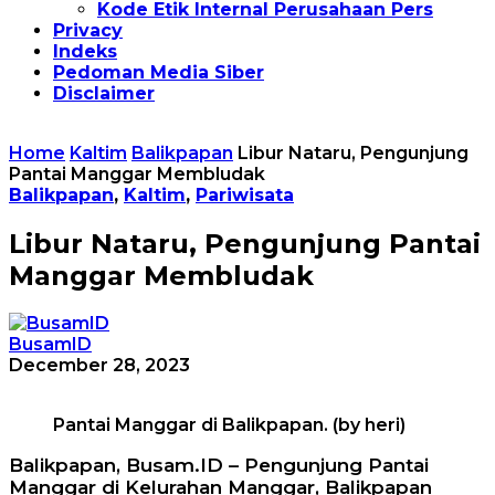
Kode Etik Internal Perusahaan Pers
Privacy
Indeks
Pedoman Media Siber
Disclaimer
Home
Kaltim
Balikpapan
Libur Nataru, Pengunjung
Pantai Manggar Membludak
Balikpapan
,
Kaltim
,
Pariwisata
Libur Nataru, Pengunjung Pantai
Manggar Membludak
BusamID
December 28, 2023
Pantai Manggar di Balikpapan. (by heri)
Balikpapan, Busam.ID – Pengunjung Pantai
Manggar di Kelurahan Manggar, Balikpapan