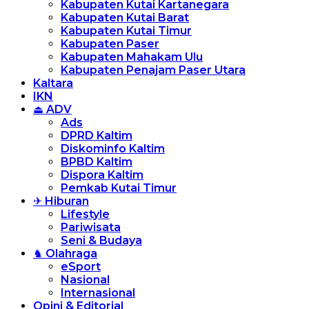
Kabupaten Kutai Kartanegara
Kabupaten Kutai Barat
Kabupaten Kutai Timur
Kabupaten Paser
Kabupaten Mahakam Ulu
Kabupaten Penajam Paser Utara
Kaltara
IKN
⏏ ADV
Ads
DPRD Kaltim
Diskominfo Kaltim
BPBD Kaltim
Dispora Kaltim
Pemkab Kutai Timur
✈ Hiburan
Lifestyle
Pariwisata
Seni & Budaya
♞ Olahraga
eSport
Nasional
Internasional
Opini & Editorial