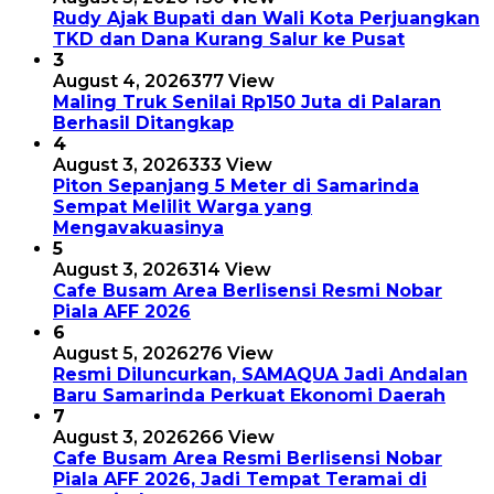
Rudy Ajak Bupati dan Wali Kota Perjuangkan
TKD dan Dana Kurang Salur ke Pusat
3
August 4, 2026
377 View
Maling Truk Senilai Rp150 Juta di Palaran
Berhasil Ditangkap
4
August 3, 2026
333 View
Piton Sepanjang 5 Meter di Samarinda
Sempat Melilit Warga yang
Mengavakuasinya
5
August 3, 2026
314 View
Cafe Busam Area Berlisensi Resmi Nobar
Piala AFF 2026
6
August 5, 2026
276 View
Resmi Diluncurkan, SAMAQUA Jadi Andalan
Baru Samarinda Perkuat Ekonomi Daerah
7
August 3, 2026
266 View
Cafe Busam Area Resmi Berlisensi Nobar
Piala AFF 2026, Jadi Tempat Teramai di