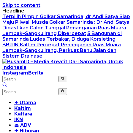
Skip to content
Headline
Terpilih Pimpin Golkar Samarinda, dr Andi Satya Siap
Maju Pilwali
Musda Golkar Samarinda : Dr Andi Satya
Dipastikan Calon Tunggal
Penanganan Ruas Muara
Lembak–Sangkulirang Dipercepat
5 Bangunan di
Samarinda Ludes Terbakar, Diduga Korsleting
BBPJN Kaltim Percepat Penanganan Ruas Muara
Lembak–Sangkulirang, Perkuat Bahu Jalan dan
Sistem Drainase
Instagram
Berita
✦ Utama
Kaltim
Kaltara
IKN
⏏ ADV
✈ Hiburan