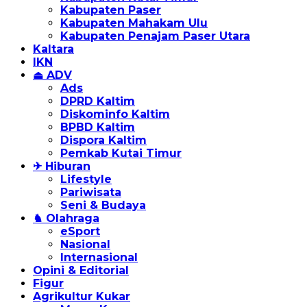
Kabupaten Paser
Kabupaten Mahakam Ulu
Kabupaten Penajam Paser Utara
Kaltara
IKN
⏏ ADV
Ads
DPRD Kaltim
Diskominfo Kaltim
BPBD Kaltim
Dispora Kaltim
Pemkab Kutai Timur
✈ Hiburan
Lifestyle
Pariwisata
Seni & Budaya
♞ Olahraga
eSport
Nasional
Internasional
Opini & Editorial
Figur
Agrikultur Kukar