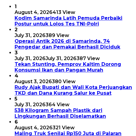
1
August 4, 2026
413 View
Kodim Samarinda Latih Pemuda Perbaiki
Postur untuk Lolos Tes TNI-Polri
2
July 31, 2026
389 View
Operasi Antik 2026 di Samarinda, 74
Pengedar dan Pemakai Berhasil Diciduk
3
July 31, 2026
July 31, 2026
387 View
Tekan Stunting, Pemprov Kaltim Dorong
Konsumsi Ikan dan Pangan Murah
4
August 3, 2026
380 View
Rudy Ajak Bupati dan Wali Kota Perjuangkan
TKD dan Dana Kurang Salur ke Pusat
5
July 31, 2026
364 View
538 Kilogram Sampah Plastik dari
Lingkungan Berhasil Diselamatkan
6
August 4, 2026
321 View
Maling Truk Senilai Rp150 Juta di Palaran