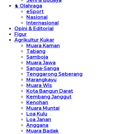
Seni & Budaya
♞ Olahraga
eSport
Nasional
Internasional
Opini & Editorial
Figur
Agrikultur Kukar
Muara Kaman
Tabang
Samboja
Muara Jawa
Sanga-Sanga
Tenggarong Seberang
Marangkayu
Muara Wis
Kota Bangun Darat
Kembang Janggut
Kenohan
Muara Muntai
Loa Kulu
Loa Janan
Anggana
Muara Badak