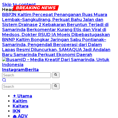
Skip to content
Headline
BBPJN Kaltim Percepat Penanganan Ruas Muara
Lembak–Sangkulirang, Perkuat Bahu Jalan dan
Sistem Drainase
2 Kebakaran Beruntun Terjadi di
Samarinda
Berkomentar Kurang Etis dan Viral di
Medsos, Dokter RSUD IA Moeis Dibebastugaskan
BNNP Kaltim Bongkar Jaringan Sabu Pontianak–
Samarinda, Pengendali Beroperasi dari Dalam
Lapas
Resmi Diluncurkan, SAMAQUA Jadi Andalan
Baru Samarinda Perkuat Ekonomi Daerah
Instagram
Berita
✦ Utama
Kaltim
Kaltara
IKN
⏏ ADV