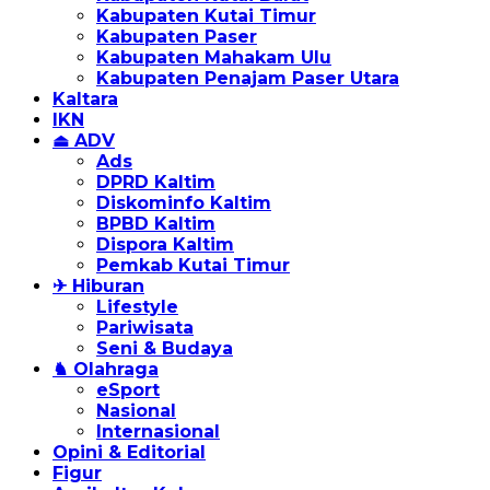
Kabupaten Kutai Timur
Kabupaten Paser
Kabupaten Mahakam Ulu
Kabupaten Penajam Paser Utara
Kaltara
IKN
⏏ ADV
Ads
DPRD Kaltim
Diskominfo Kaltim
BPBD Kaltim
Dispora Kaltim
Pemkab Kutai Timur
✈ Hiburan
Lifestyle
Pariwisata
Seni & Budaya
♞ Olahraga
eSport
Nasional
Internasional
Opini & Editorial
Figur