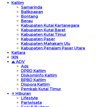
Kaltim
Samarinda
Balikpapan
Bontang
Berau
Kabupaten Kutai Kartanegara
Kabupaten Kutai Barat
Kabupaten Kutai Timur
Kabupaten Paser
Kabupaten Mahakam Ulu
Kabupaten Penajam Paser Utara
Kaltara
IKN
⏏ ADV
Ads
DPRD Kaltim
Diskominfo Kaltim
BPBD Kaltim
Dispora Kaltim
Pemkab Kutai Timur
✈ Hiburan
Lifestyle
Pariwisata