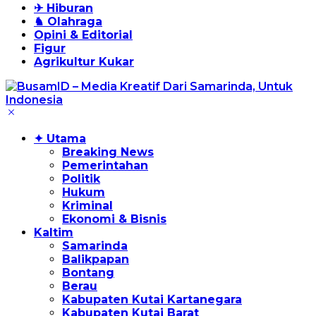
✈ Hiburan
♞ Olahraga
Opini & Editorial
Figur
Agrikultur Kukar
✦ Utama
Breaking News
Pemerintahan
Politik
Hukum
Kriminal
Ekonomi & Bisnis
Kaltim
Samarinda
Balikpapan
Bontang
Berau
Kabupaten Kutai Kartanegara
Kabupaten Kutai Barat