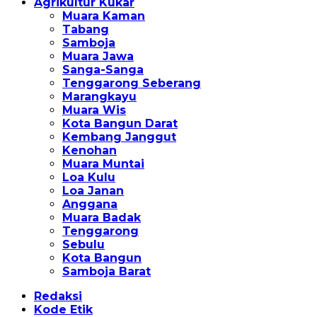
Agrikultur Kukar
Muara Kaman
Tabang
Samboja
Muara Jawa
Sanga-Sanga
Tenggarong Seberang
Marangkayu
Muara Wis
Kota Bangun Darat
Kembang Janggut
Kenohan
Muara Muntai
Loa Kulu
Loa Janan
Anggana
Muara Badak
Tenggarong
Sebulu
Kota Bangun
Samboja Barat
Redaksi
Kode Etik