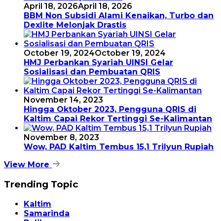
April 18, 2026
April 18, 2026
BBM Non Subsidi Alami Kenaikan, Turbo dan
Dexlite Melonjak Drastis
October 19, 2024
October 19, 2024
HMJ Perbankan Syariah UINSI Gelar
Sosialisasi dan Pembuatan QRIS
November 14, 2023
Hingga Oktober 2023, Pengguna QRIS di
Kaltim Capai Rekor Tertinggi Se-Kalimantan
November 8, 2023
Wow, PAD Kaltim Tembus 15,1 Trilyun Rupiah
View More
Trending Topic
Kaltim
Samarinda