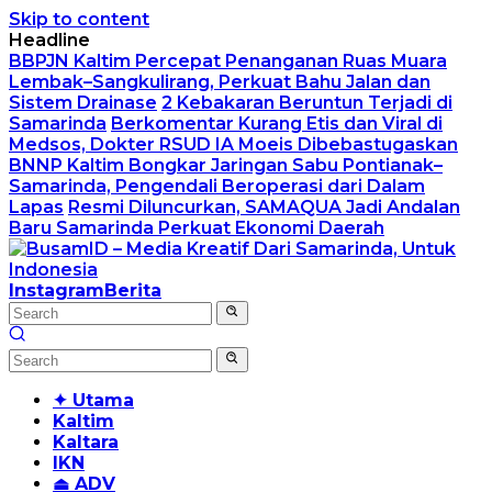
Skip to content
Headline
BBPJN Kaltim Percepat Penanganan Ruas Muara
Lembak–Sangkulirang, Perkuat Bahu Jalan dan
Sistem Drainase
2 Kebakaran Beruntun Terjadi di
Samarinda
Berkomentar Kurang Etis dan Viral di
Medsos, Dokter RSUD IA Moeis Dibebastugaskan
BNNP Kaltim Bongkar Jaringan Sabu Pontianak–
Samarinda, Pengendali Beroperasi dari Dalam
Lapas
Resmi Diluncurkan, SAMAQUA Jadi Andalan
Baru Samarinda Perkuat Ekonomi Daerah
Instagram
Berita
✦ Utama
Kaltim
Kaltara
IKN
⏏ ADV