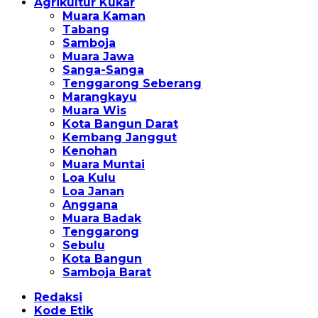
Agrikultur Kukar
Muara Kaman
Tabang
Samboja
Muara Jawa
Sanga-Sanga
Tenggarong Seberang
Marangkayu
Muara Wis
Kota Bangun Darat
Kembang Janggut
Kenohan
Muara Muntai
Loa Kulu
Loa Janan
Anggana
Muara Badak
Tenggarong
Sebulu
Kota Bangun
Samboja Barat
Redaksi
Kode Etik