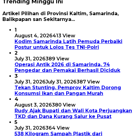
Trending Minggu Ini
Artikel Pilihan di Provinsi Kaltim, Samarinda,
Balikpapan san Sekitarnya...
1
August 4, 2026
413 View
Kodim Samarinda Latih Pemuda Perbaiki
Postur untuk Lolos Tes TNI-Polri
2
July 31, 2026
389 View
Operasi Antik 2026 di Samarinda, 74
Pengedar dan Pemakai Berhasil Diciduk
3
July 31, 2026
July 31, 2026
387 View
Tekan Stunting, Pemprov Kaltim Dorong
Konsumsi Ikan dan Pangan Murah
4
August 3, 2026
380 View
Rudy Ajak Bupati dan Wali Kota Perjuangkan
TKD dan Dana Kurang Salur ke Pusat
5
July 31, 2026
364 View
538 Kilogram Sampah Plastik dari