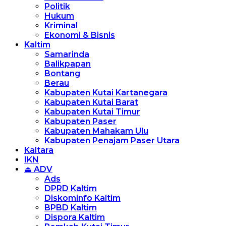
Politik
Hukum
Kriminal
Ekonomi & Bisnis
Kaltim
Samarinda
Balikpapan
Bontang
Berau
Kabupaten Kutai Kartanegara
Kabupaten Kutai Barat
Kabupaten Kutai Timur
Kabupaten Paser
Kabupaten Mahakam Ulu
Kabupaten Penajam Paser Utara
Kaltara
IKN
⏏ ADV
Ads
DPRD Kaltim
Diskominfo Kaltim
BPBD Kaltim
Dispora Kaltim