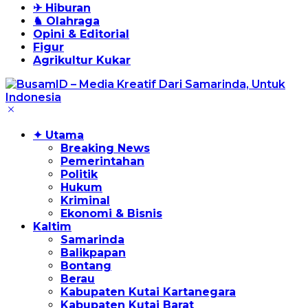
✈ Hiburan
♞ Olahraga
Opini & Editorial
Figur
Agrikultur Kukar
✦ Utama
Breaking News
Pemerintahan
Politik
Hukum
Kriminal
Ekonomi & Bisnis
Kaltim
Samarinda
Balikpapan
Bontang
Berau
Kabupaten Kutai Kartanegara
Kabupaten Kutai Barat