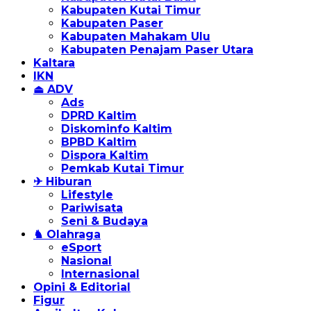
Kabupaten Kutai Timur
Kabupaten Paser
Kabupaten Mahakam Ulu
Kabupaten Penajam Paser Utara
Kaltara
IKN
⏏ ADV
Ads
DPRD Kaltim
Diskominfo Kaltim
BPBD Kaltim
Dispora Kaltim
Pemkab Kutai Timur
✈ Hiburan
Lifestyle
Pariwisata
Seni & Budaya
♞ Olahraga
eSport
Nasional
Internasional
Opini & Editorial
Figur