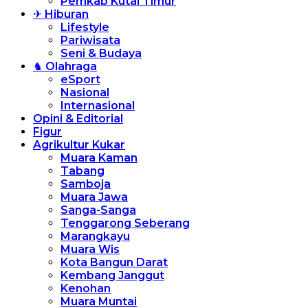
Pemkab Kutai Timur
✈ Hiburan
Lifestyle
Pariwisata
Seni & Budaya
♞ Olahraga
eSport
Nasional
Internasional
Opini & Editorial
Figur
Agrikultur Kukar
Muara Kaman
Tabang
Samboja
Muara Jawa
Sanga-Sanga
Tenggarong Seberang
Marangkayu
Muara Wis
Kota Bangun Darat
Kembang Janggut
Kenohan
Muara Muntai