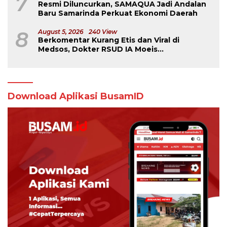
7
Resmi Diluncurkan, SAMAQUA Jadi Andalan
Baru Samarinda Perkuat Ekonomi Daerah
8
August 5, 2026
240 View
Berkomentar Kurang Etis dan Viral di
Medsos, Dokter RSUD IA Moeis
Dibebastugaskan
Download Aplikasi BusamID