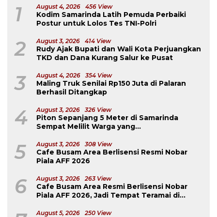
1
August 4, 2026
456 View
Kodim Samarinda Latih Pemuda Perbaiki
Postur untuk Lolos Tes TNI-Polri
2
August 3, 2026
414 View
Rudy Ajak Bupati dan Wali Kota Perjuangkan
TKD dan Dana Kurang Salur ke Pusat
3
August 4, 2026
354 View
Maling Truk Senilai Rp150 Juta di Palaran
Berhasil Ditangkap
4
August 3, 2026
326 View
Piton Sepanjang 5 Meter di Samarinda
Sempat Melilit Warga yang
Mengavakuasinya
5
August 3, 2026
308 View
Cafe Busam Area Berlisensi Resmi Nobar
Piala AFF 2026
6
August 3, 2026
263 View
Cafe Busam Area Resmi Berlisensi Nobar
Piala AFF 2026, Jadi Tempat Teramai di
Samarinda
August 5, 2026
250 View