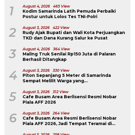
1
August 4, 2026
465 View
Kodim Samarinda Latih Pemuda Perbaiki
Postur untuk Lolos Tes TNI-Polri
2
August 3, 2026
422 View
Rudy Ajak Bupati dan Wali Kota Perjuangkan
TKD dan Dana Kurang Salur ke Pusat
3
August 4, 2026
364 View
Maling Truk Senilai Rp150 Juta di Palaran
Berhasil Ditangkap
4
August 3, 2026
330 View
Piton Sepanjang 5 Meter di Samarinda
Sempat Melilit Warga yang
Mengavakuasinya
5
August 3, 2026
312 View
Cafe Busam Area Berlisensi Resmi Nobar
Piala AFF 2026
6
August 3, 2026
264 View
Cafe Busam Area Resmi Berlisensi Nobar
Piala AFF 2026, Jadi Tempat Teramai di
Samarinda
August 5, 2026
258 View