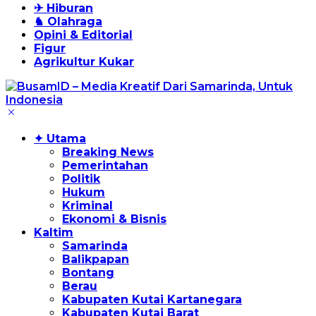
✈ Hiburan
♞ Olahraga
Opini & Editorial
Figur
Agrikultur Kukar
✦ Utama
Breaking News
Pemerintahan
Politik
Hukum
Kriminal
Ekonomi & Bisnis
Kaltim
Samarinda
Balikpapan
Bontang
Berau
Kabupaten Kutai Kartanegara
Kabupaten Kutai Barat