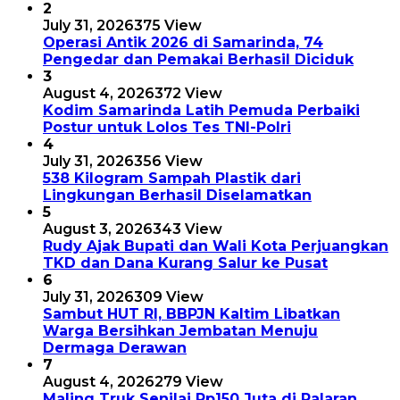
2
July 31, 2026
375 View
Operasi Antik 2026 di Samarinda, 74
Pengedar dan Pemakai Berhasil Diciduk
3
August 4, 2026
372 View
Kodim Samarinda Latih Pemuda Perbaiki
Postur untuk Lolos Tes TNI-Polri
4
July 31, 2026
356 View
538 Kilogram Sampah Plastik dari
Lingkungan Berhasil Diselamatkan
5
August 3, 2026
343 View
Rudy Ajak Bupati dan Wali Kota Perjuangkan
TKD dan Dana Kurang Salur ke Pusat
6
July 31, 2026
309 View
Sambut HUT RI, BBPJN Kaltim Libatkan
Warga Bersihkan Jembatan Menuju
Dermaga Derawan
7
August 4, 2026
279 View
Maling Truk Senilai Rp150 Juta di Palaran