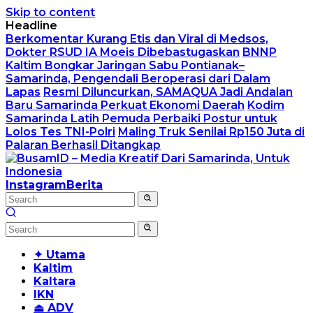
Skip to content
Headline
Berkomentar Kurang Etis dan Viral di Medsos,
Dokter RSUD IA Moeis Dibebastugaskan
BNNP
Kaltim Bongkar Jaringan Sabu Pontianak–
Samarinda, Pengendali Beroperasi dari Dalam
Lapas
Resmi Diluncurkan, SAMAQUA Jadi Andalan
Baru Samarinda Perkuat Ekonomi Daerah
Kodim
Samarinda Latih Pemuda Perbaiki Postur untuk
Lolos Tes TNI-Polri
Maling Truk Senilai Rp150 Juta di
Palaran Berhasil Ditangkap
Instagram
Berita
✦ Utama
Kaltim
Kaltara
IKN
⏏ ADV