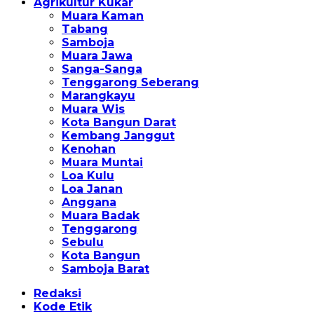
Agrikultur Kukar
Muara Kaman
Tabang
Samboja
Muara Jawa
Sanga-Sanga
Tenggarong Seberang
Marangkayu
Muara Wis
Kota Bangun Darat
Kembang Janggut
Kenohan
Muara Muntai
Loa Kulu
Loa Janan
Anggana
Muara Badak
Tenggarong
Sebulu
Kota Bangun
Samboja Barat
Redaksi
Kode Etik