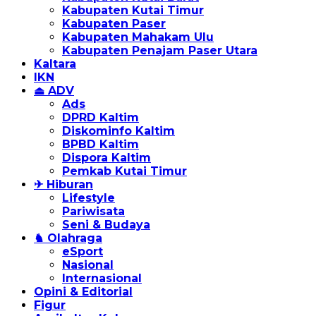
Kabupaten Kutai Timur
Kabupaten Paser
Kabupaten Mahakam Ulu
Kabupaten Penajam Paser Utara
Kaltara
IKN
⏏ ADV
Ads
DPRD Kaltim
Diskominfo Kaltim
BPBD Kaltim
Dispora Kaltim
Pemkab Kutai Timur
✈ Hiburan
Lifestyle
Pariwisata
Seni & Budaya
♞ Olahraga
eSport
Nasional
Internasional
Opini & Editorial
Figur