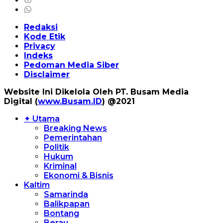
Redaksi
Kode Etik
Privacy
Indeks
Pedoman Media Siber
Disclaimer
Website Ini Dikelola Oleh PT. Busam Media
Digital (
www.Busam.ID
) @2021
✦ Utama
Breaking News
Pemerintahan
Politik
Hukum
Kriminal
Ekonomi & Bisnis
Kaltim
Samarinda
Balikpapan
Bontang
Berau