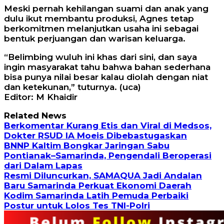
Meski pernah kehilangan suami dan anak yang
dulu ikut membantu produksi, Agnes tetap
berkomitmen melanjutkan usaha ini sebagai
bentuk perjuangan dan warisan keluarga.
“Belimbing wuluh ini khas dari sini, dan saya
ingin masyarakat tahu bahwa bahan sederhana
bisa punya nilai besar kalau diolah dengan niat
dan ketekunan,” tuturnya. (uca)
Editor: M Khaidir
Related News
Berkomentar Kurang Etis dan Viral di Medsos,
Dokter RSUD IA Moeis Dibebastugaskan
BNNP Kaltim Bongkar Jaringan Sabu
Pontianak–Samarinda, Pengendali Beroperasi
dari Dalam Lapas
Resmi Diluncurkan, SAMAQUA Jadi Andalan
Baru Samarinda Perkuat Ekonomi Daerah
Kodim Samarinda Latih Pemuda Perbaiki
Postur untuk Lolos Tes TNI-Polri