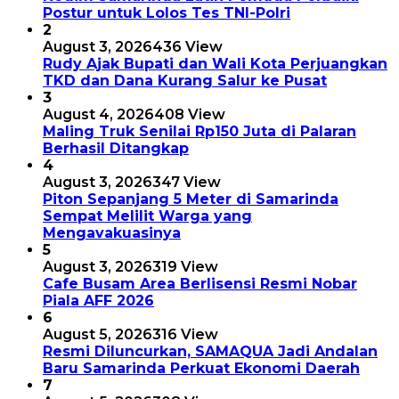
Postur untuk Lolos Tes TNI-Polri
2
August 3, 2026
436 View
Rudy Ajak Bupati dan Wali Kota Perjuangkan
TKD dan Dana Kurang Salur ke Pusat
3
August 4, 2026
408 View
Maling Truk Senilai Rp150 Juta di Palaran
Berhasil Ditangkap
4
August 3, 2026
347 View
Piton Sepanjang 5 Meter di Samarinda
Sempat Melilit Warga yang
Mengavakuasinya
5
August 3, 2026
319 View
Cafe Busam Area Berlisensi Resmi Nobar
Piala AFF 2026
6
August 5, 2026
316 View
Resmi Diluncurkan, SAMAQUA Jadi Andalan
Baru Samarinda Perkuat Ekonomi Daerah
7