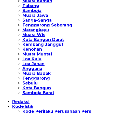
Muara Kaman
Tabang
Samboja
Muara Jawa
Sanga-Sanga
Tenggarong Seberang
Marangkayu
Muara Wis
Kota Bangun Darat
Kembang Janggut
Kenohan
Muara Muntai
Loa Kulu
Loa Janan
Anggana
Muara Badak
Tenggarong
Sebulu
Kota Bangun
Samboja Barat
Redaksi
Kode Etik
Kode Perilaku Perusahaan Pers