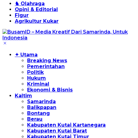
♞ Olahraga
Opini & Editorial
Figur
Agrikultur Kukar
✦ Utama
Breaking News
Pemerintahan
Politik
Hukum
Kriminal
Ekonomi & Bisnis
Kaltim
Samarinda
Balikpapan
Bontang
Berau
Kabupaten Kutai Kartanegara
Kabupaten Kutai Barat
Kabupaten Kutai Timur