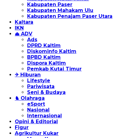
Kabupaten Paser
Kabupaten Mahakam Ulu
Kabupaten Penajam Paser Utara
Kaltara
IKN
⏏ ADV
Ads
DPRD Kaltim
Diskominfo Kaltim
BPBD Kaltim
Dispora Kaltim
Pemkab Kutai Timur
✈ Hiburan
Lifestyle
Pariwisata
Seni & Budaya
♞ Olahraga
eSport
Nasional
Internasional
Opini & Editorial
Figur
Agrikultur Kukar