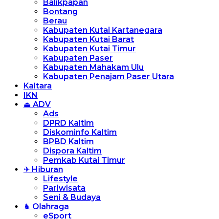
Balikpapan
Bontang
Berau
Kabupaten Kutai Kartanegara
Kabupaten Kutai Barat
Kabupaten Kutai Timur
Kabupaten Paser
Kabupaten Mahakam Ulu
Kabupaten Penajam Paser Utara
Kaltara
IKN
⏏ ADV
Ads
DPRD Kaltim
Diskominfo Kaltim
BPBD Kaltim
Dispora Kaltim
Pemkab Kutai Timur
✈ Hiburan
Lifestyle
Pariwisata
Seni & Budaya
♞ Olahraga
eSport