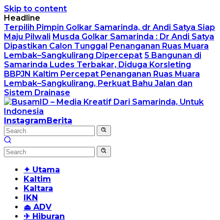
Skip to content
Headline
Terpilih Pimpin Golkar Samarinda, dr Andi Satya Siap
Maju Pilwali
Musda Golkar Samarinda : Dr Andi Satya
Dipastikan Calon Tunggal
Penanganan Ruas Muara
Lembak–Sangkulirang Dipercepat
5 Bangunan di
Samarinda Ludes Terbakar, Diduga Korsleting
BBPJN Kaltim Percepat Penanganan Ruas Muara
Lembak–Sangkulirang, Perkuat Bahu Jalan dan
Sistem Drainase
Instagram
Berita
✦ Utama
Kaltim
Kaltara
IKN
⏏ ADV
✈ Hiburan