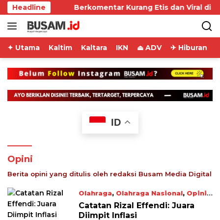
Skip
inda
Headline
Berkomentar Kurang Etis dan Viral di Medsos
to
content
✦ Utama
Kaltim
Kaltara
IKN
⏏ ADV
✈ Hiburan
ID
Opini
Berita opini yang ditulis oleh redaksi Busam Media Digital
Olahraga
,
Olahraga Nasional
,
Opini
December 19, 2022
Catatan Rizal Effendi: Juara
Diimpit Inflasi