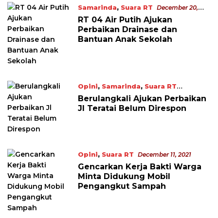
Samarinda
,
Suara RT
December 20,
2021
RT 04 Air Putih Ajukan
Perbaikan Drainase dan
Bantuan Anak Sekolah
Opini
,
Samarinda
,
Suara RT
December 14, 2021
Berulangkali Ajukan Perbaikan
Jl Teratai Belum Direspon
Opini
,
Suara RT
December 11, 2021
Gencarkan Kerja Bakti Warga
Minta Didukung Mobil
Pengangkut Sampah