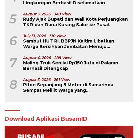
Lingkungan Berhasil Diselamatkan
5
August 3, 2026
349 View
Rudy Ajak Bupati dan Wali Kota Perjuangkan
TKD dan Dana Kurang Salur ke Pusat
6
July 31, 2026
310 View
Sambut HUT RI, BBPJN Kaltim Libatkan
Warga Bersihkan Jembatan Menuju
Dermaga Derawan
7
August 4, 2026
289 View
Maling Truk Senilai Rp150 Juta di Palaran
Berhasil Ditangkap
8
August 3, 2026
261 View
Piton Sepanjang 5 Meter di Samarinda
Sempat Melilit Warga yang
Mengavakuasinya
Download Aplikasi BusamID