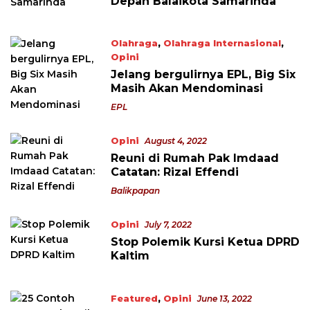
Depan Balaikota Samarinda
Olahraga
,
Olahraga Internasional
,
Opini
August 5, 2022
Jelang bergulirnya EPL, Big Six
Masih Akan Mendominasi
EPL
Opini
August 4, 2022
Reuni di Rumah Pak Imdaad
Catatan: Rizal Effendi
Balikpapan
Opini
July 7, 2022
Stop Polemik Kursi Ketua DPRD
Kaltim
Featured
,
Opini
June 13, 2022