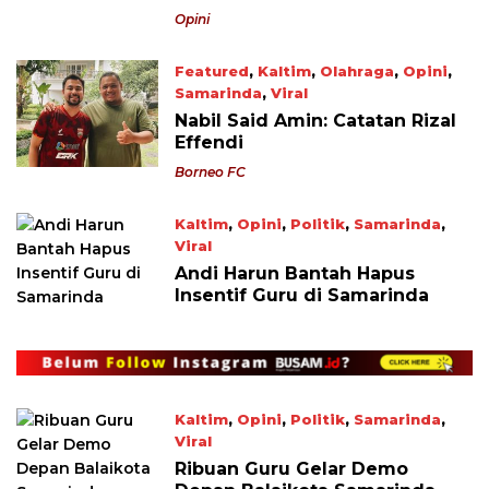
Opini
Featured
,
Kaltim
,
Olahraga
,
Opini
,
Samarinda
,
Viral
November 8, 2022
Nabil Said Amin: Catatan Rizal
Effendi
Borneo FC
Kaltim
,
Opini
,
Politik
,
Samarinda
,
Viral
October 3, 2022
Andi Harun Bantah Hapus
Insentif Guru di Samarinda
Kaltim
,
Opini
,
Politik
,
Samarinda
,
Viral
October 3, 2022
Ribuan Guru Gelar Demo