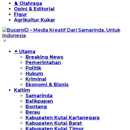
♞ Olahraga
Opini & Editorial
Figur
Agrikultur Kukar
✦ Utama
Breaking News
Pemerintahan
Politik
Hukum
Kriminal
Ekonomi & Bisnis
Kaltim
Samarinda
Balikpapan
Bontang
Berau
Kabupaten Kutai Kartanegara
Kabupaten Kutai Barat
Kabupaten Kutai Timur