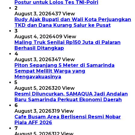
Postur untuk Lolos Tes TNI-Polri
2
August 3, 2026
437 View
Rudy Ajak Bupati dan Wali Kota Perjuangkan
TKD dan Dana Kurang Salur ke Pusat
3
August 4, 2026
409 View
Maling Truk Senilai Rp150 Juta di Palaran
Berhasil Ditangkap
4
August 3, 2026
347 View
Piton Sepanjang 5 Meter di Samarinda
Sempat Melilit Warga yang
Mengavakuasinya
5
August 5, 2026
320 View
Resmi Diluncurkan, SAMAQUA Jadi Andalan
Baru Samarinda Perkuat Ekonomi Daerah
6
August 3, 2026
319 View
Cafe Busam Area Berlisensi Resmi Nobar
Piala AFF 2026
7
August 5, 2026
312 View