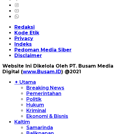
Redaksi
Kode Etik
Privacy
Indeks
Pedoman Media Siber
Disclaimer
Website Ini Dikelola Oleh PT. Busam Media
Digital (
www.Busam.ID
) @2021
✦ Utama
Breaking News
Pemerintahan
Politik
Hukum
Kriminal
Ekonomi & Bisnis
Kaltim
Samarinda
Balikpapan