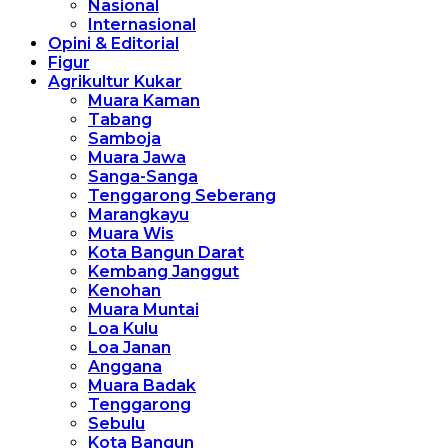
Nasional
Internasional
Opini & Editorial
Figur
Agrikultur Kukar
Muara Kaman
Tabang
Samboja
Muara Jawa
Sanga-Sanga
Tenggarong Seberang
Marangkayu
Muara Wis
Kota Bangun Darat
Kembang Janggut
Kenohan
Muara Muntai
Loa Kulu
Loa Janan
Anggana
Muara Badak
Tenggarong
Sebulu
Kota Bangun