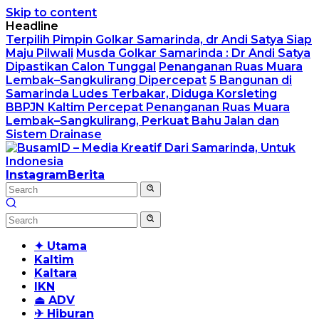
Skip to content
Headline
Terpilih Pimpin Golkar Samarinda, dr Andi Satya Siap
Maju Pilwali
Musda Golkar Samarinda : Dr Andi Satya
Dipastikan Calon Tunggal
Penanganan Ruas Muara
Lembak–Sangkulirang Dipercepat
5 Bangunan di
Samarinda Ludes Terbakar, Diduga Korsleting
BBPJN Kaltim Percepat Penanganan Ruas Muara
Lembak–Sangkulirang, Perkuat Bahu Jalan dan
Sistem Drainase
Instagram
Berita
✦ Utama
Kaltim
Kaltara
IKN
⏏ ADV
✈ Hiburan