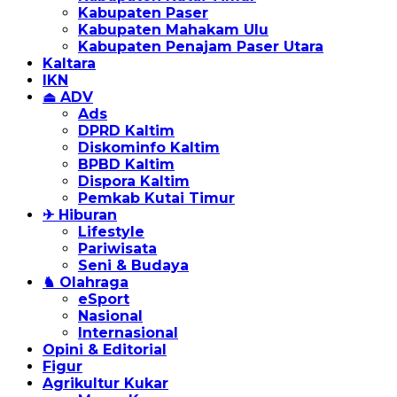
Kabupaten Paser
Kabupaten Mahakam Ulu
Kabupaten Penajam Paser Utara
Kaltara
IKN
⏏ ADV
Ads
DPRD Kaltim
Diskominfo Kaltim
BPBD Kaltim
Dispora Kaltim
Pemkab Kutai Timur
✈ Hiburan
Lifestyle
Pariwisata
Seni & Budaya
♞ Olahraga
eSport
Nasional
Internasional
Opini & Editorial
Figur
Agrikultur Kukar