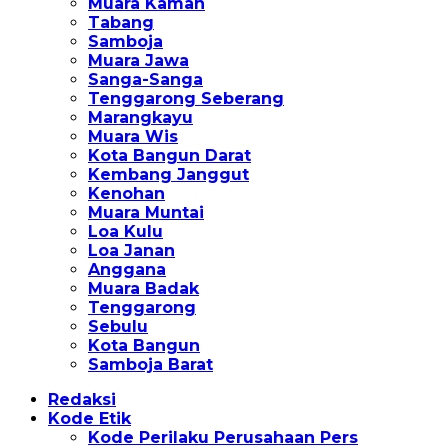
Muara Kaman
Tabang
Samboja
Muara Jawa
Sanga-Sanga
Tenggarong Seberang
Marangkayu
Muara Wis
Kota Bangun Darat
Kembang Janggut
Kenohan
Muara Muntai
Loa Kulu
Loa Janan
Anggana
Muara Badak
Tenggarong
Sebulu
Kota Bangun
Samboja Barat
Redaksi
Kode Etik
Kode Perilaku Perusahaan Pers