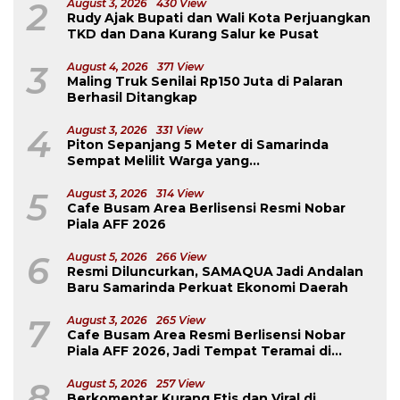
2
August 3, 2026
430 View
Rudy Ajak Bupati dan Wali Kota Perjuangkan
TKD dan Dana Kurang Salur ke Pusat
3
August 4, 2026
371 View
Maling Truk Senilai Rp150 Juta di Palaran
Berhasil Ditangkap
4
August 3, 2026
331 View
Piton Sepanjang 5 Meter di Samarinda
Sempat Melilit Warga yang
Mengavakuasinya
5
August 3, 2026
314 View
Cafe Busam Area Berlisensi Resmi Nobar
Piala AFF 2026
6
August 5, 2026
266 View
Resmi Diluncurkan, SAMAQUA Jadi Andalan
Baru Samarinda Perkuat Ekonomi Daerah
7
August 3, 2026
265 View
Cafe Busam Area Resmi Berlisensi Nobar
Piala AFF 2026, Jadi Tempat Teramai di
Samarinda
8
August 5, 2026
257 View
Berkomentar Kurang Etis dan Viral di