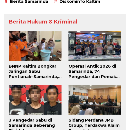
Berita Samarinda
Diskominfo Kaltim
Berita Hukum & Kriminal
BNNP Kaltim Bongkar
Operasi Antik 2026 di
Jaringan Sabu
Samarinda, 74
Pontianak–Samarinda,
Pengedar dan Pemakai
Pengendali Beroperasi
Berhasil Diciduk
dari Dalam Lapas
3 Pengedar Sabu di
Sidang Perdana JMB
Samarinda Seberang
Group, Terdakwa Klaim