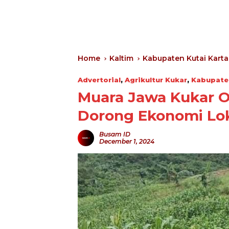
Home
Kaltim
Kabupaten Kutai Kart
Advertorial
,
Agrikultur Kukar
,
Kabupate
Muara Jawa Kukar 
Dorong Ekonomi Lo
Busam ID
December 1, 2024