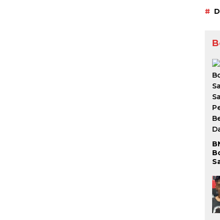
D
B
B
B
S
S
P
Be
D