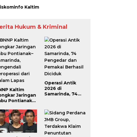
iskominfo Kaltim
erita Hukum & Kriminal
Operasi Antik
2026 di
NNP Kaltim
Samarinda, 74
ongkar Jaringan
Pengedar dan
abu Pontianak–
Pemakai Berhasil
amarinda,
Diciduk
engendali
roperasi dari
alam Lapas