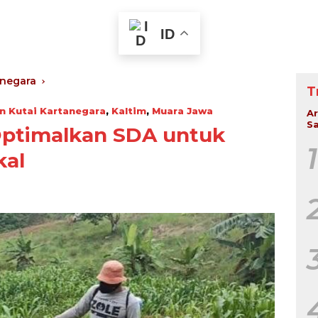
ID
anegara
T
n Kutai Kartanegara
,
Kaltim
,
Muara Jawa
Ar
Sa
Optimalkan SDA untuk
1
kal