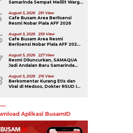
Samarinda Sempat Melilit Warga
yang Mengavakuasinya
5
August 3, 2026
291 View
Cafe Busam Area Berlisensi
Resmi Nobar Piala AFF 2026
6
August 3, 2026
259 View
Cafe Busam Area Resmi
Berlisensi Nobar Piala AFF 2026,
Jadi Tempat Teramai di
Samarinda
7
August 5, 2026
227 View
Resmi Diluncurkan, SAMAQUA
Jadi Andalan Baru Samarinda
Perkuat Ekonomi Daerah
8
August 5, 2026
216 View
Berkomentar Kurang Etis dan
Viral di Medsos, Dokter RSUD IA
Moeis Dibebastugaskan
wnload Aplikasi BusamID