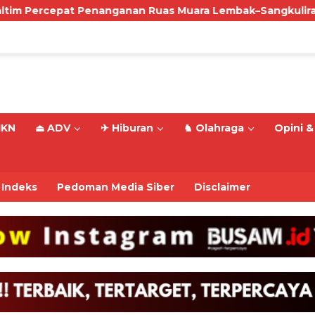
enanganan Ruas Muara Lembak–Sangkulirang, Perkuat Bahu
IKN
⏏ ADV
✈ Hiburan
♞ Olahraga
Opini & 
Indeks
Pedoman Media Siber
Disclaimer