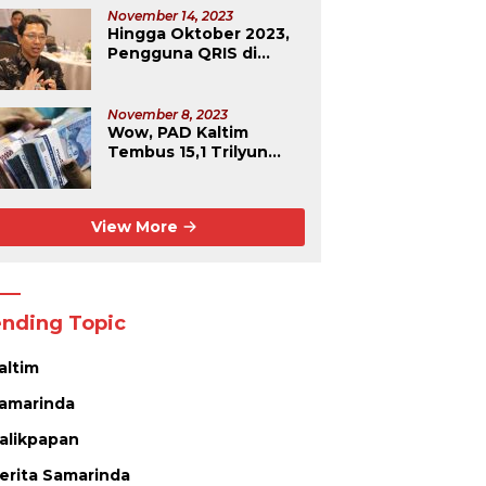
November 14, 2023
Hingga Oktober 2023,
Pengguna QRIS di
Kaltim Capai Rekor
Tertinggi Se-
Kalimantan
November 8, 2023
Wow, PAD Kaltim
Tembus 15,1 Trilyun
Rupiah
View More
ending Topic
altim
amarinda
alikpapan
erita Samarinda