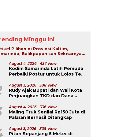
rending Minggu Ini
tikel Pilihan di Provinsi Kaltim,
marinda, Balikpapan san Sekitarnya...
August 4, 2026
437 View
Kodim Samarinda Latih Pemuda
Perbaiki Postur untuk Lolos Tes
TNI-Polri
2
August 3, 2026
398 View
Rudy Ajak Bupati dan Wali Kota
Perjuangkan TKD dan Dana
Kurang Salur ke Pusat
3
August 4, 2026
336 View
Maling Truk Senilai Rp150 Juta di
Palaran Berhasil Ditangkap
4
August 3, 2026
309 View
Piton Sepanjang 5 Meter di