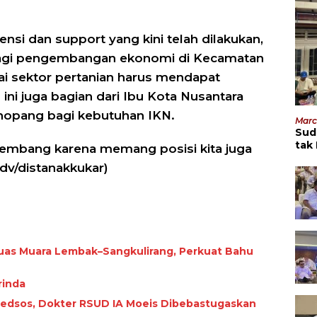
nsi dan support yang kini telah dilakukan,
bagi pengembangan ekonomi di Kecamatan
i sektor pertanian harus mendapat
 ini juga bagian dari Ibu Kota Nusantara
enopang bagi kebutuhan IKN.
Marc
Sud
tak
rkembang karena memang posisi kita juga
Men
adv/distanakkukar)
uas Muara Lembak–Sangkulirang, Perkuat Bahu
rinda
 Medsos, Dokter RSUD IA Moeis Dibebastugaskan