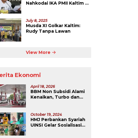
Nahkodai IKA PMII Kaltim 5
Tahun ke Depan
July 8, 2025
Musda XI Golkar Kaltim:
Rudy Tanpa Lawan
View More
erita Ekonomi
April 18, 2026
BBM Non Subsidi Alami
Kenaikan, Turbo dan
Dexlite Melonjak
Drastis
October 19, 2024
HMJ Perbankan Syariah
UINSI Gelar Sosialisasi
dan Pembuatan QRIS