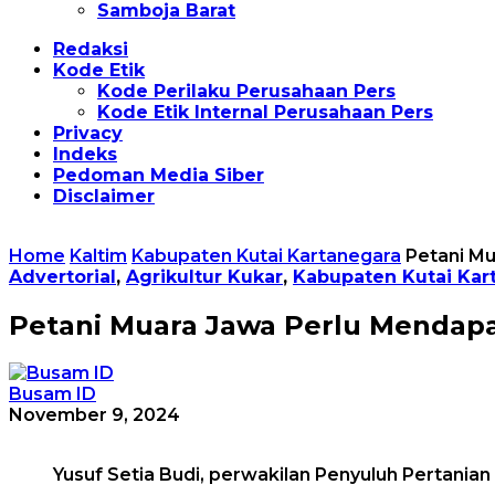
Samboja Barat
Redaksi
Kode Etik
Kode Perilaku Perusahaan Pers
Kode Etik Internal Perusahaan Pers
Privacy
Indeks
Pedoman Media Siber
Disclaimer
Home
Kaltim
Kabupaten Kutai Kartanegara
Petani M
Advertorial
,
Agrikultur Kukar
,
Kabupaten Kutai Kar
Petani Muara Jawa Perlu Menda
Busam ID
November 9, 2024
Yusuf Setia Budi, perwakilan Penyuluh Pertani