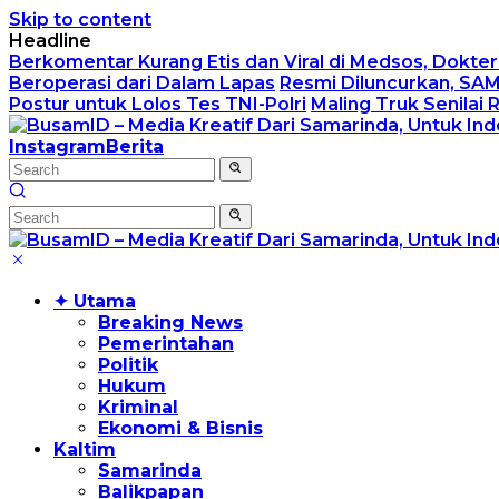
Skip to content
Headline
Berkomentar Kurang Etis dan Viral di Medsos, Dokt
Beroperasi dari Dalam Lapas
Resmi Diluncurkan, SA
Postur untuk Lolos Tes TNI-Polri
Maling Truk Senilai 
Instagram
Berita
✦ Utama
Breaking News
Pemerintahan
Politik
Hukum
Kriminal
Ekonomi & Bisnis
Kaltim
Samarinda
Balikpapan