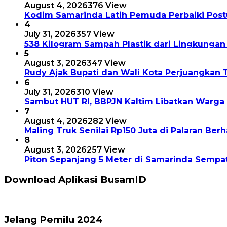
August 4, 2026
376 View
Kodim Samarinda Latih Pemuda Perbaiki Postu
4
July 31, 2026
357 View
538 Kilogram Sampah Plastik dari Lingkungan
5
August 3, 2026
347 View
Rudy Ajak Bupati dan Wali Kota Perjuangkan 
6
July 31, 2026
310 View
Sambut HUT RI, BBPJN Kaltim Libatkan Warg
7
August 4, 2026
282 View
Maling Truk Senilai Rp150 Juta di Palaran Berh
8
August 3, 2026
257 View
Piton Sepanjang 5 Meter di Samarinda Sempa
Download Aplikasi BusamID
Jelang Pemilu 2024