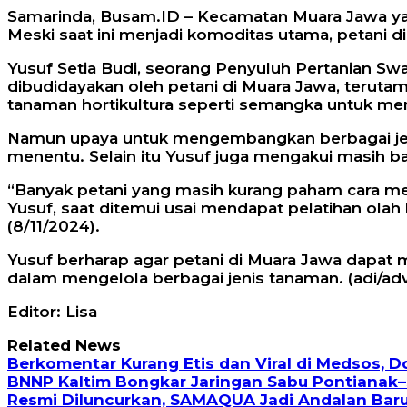
Samarinda, Busam.ID – Kecamatan Muara Jawa yan
Meski saat ini menjadi komoditas utama, petani 
Yusuf Setia Budi, seorang Penyuluh Pertanian Sw
dibudidayakan oleh petani di Muara Jawa, teruta
tanaman hortikultura seperti semangka untuk men
Namun upaya untuk mengembangkan berbagai jenis 
menentu. Selain itu Yusuf juga mengakui masih b
“Banyak petani yang masih kurang paham cara me
Yusuf, saat ditemui usai mendapat pelatihan ola
(8/11/2024).
Yusuf berharap agar petani di Muara Jawa dapa
dalam mengelola berbagai jenis tanaman. (adi/adv
Editor: Lisa
Related News
Berkomentar Kurang Etis dan Viral di Medsos, 
BNNP Kaltim Bongkar Jaringan Sabu Pontianak–
Resmi Diluncurkan, SAMAQUA Jadi Andalan Bar