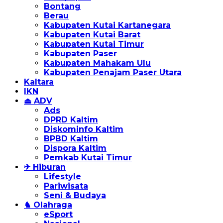
Bontang
Berau
Kabupaten Kutai Kartanegara
Kabupaten Kutai Barat
Kabupaten Kutai Timur
Kabupaten Paser
Kabupaten Mahakam Ulu
Kabupaten Penajam Paser Utara
Kaltara
IKN
⏏ ADV
Ads
DPRD Kaltim
Diskominfo Kaltim
BPBD Kaltim
Dispora Kaltim
Pemkab Kutai Timur
✈ Hiburan
Lifestyle
Pariwisata
Seni & Budaya
♞ Olahraga
eSport