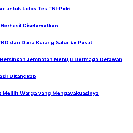
r untuk Lolos Tes TNI-Polri
 Berhasil Diselamatkan
TKD dan Dana Kurang Salur ke Pusat
a Bersihkan Jembatan Menuju Dermaga Derawan
asil Ditangkap
t Melilit Warga yang Mengavakuasinya