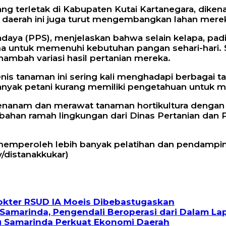
g terletak di Kabupaten Kutai Kartanegara, diken
di daerah ini juga turut mengembangkan lahan mere
adaya (PPS), menjelaskan bahwa selain kelapa, p
ma untuk memenuhi kebutuhan pangan sehari-hari. 
ambah variasi hasil pertanian mereka.
tanaman ini sering kali menghadapi berbagai tant
anyak petani kurang memiliki pengetahuan untuk m
nanam dan merawat tanaman hortikultura dengan b
h bahan ramah lingkungan dari Dinas Pertanian dan
t memperoleh lebih banyak pelatihan dan pendamp
/distanakkukar)
Dokter RSUD IA Moeis Dibebastugaskan
Samarinda, Pengendali Beroperasi dari Dalam La
u Samarinda Perkuat Ekonomi Daerah