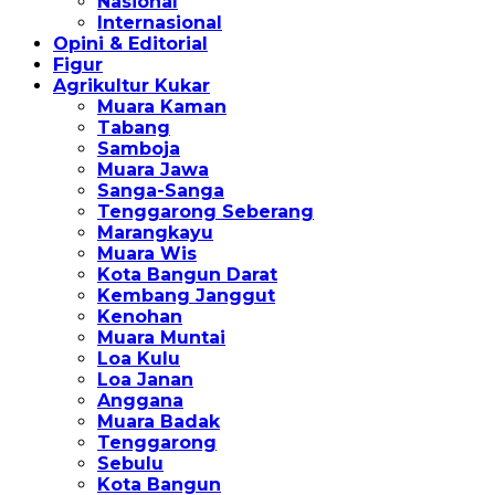
Nasional
Internasional
Opini & Editorial
Figur
Agrikultur Kukar
Muara Kaman
Tabang
Samboja
Muara Jawa
Sanga-Sanga
Tenggarong Seberang
Marangkayu
Muara Wis
Kota Bangun Darat
Kembang Janggut
Kenohan
Muara Muntai
Loa Kulu
Loa Janan
Anggana
Muara Badak
Tenggarong
Sebulu
Kota Bangun