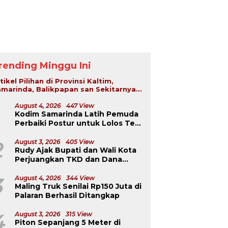
rending Minggu Ini
tikel Pilihan di Provinsi Kaltim,
marinda, Balikpapan san Sekitarnya...
August 4, 2026
447 View
Kodim Samarinda Latih Pemuda
Perbaiki Postur untuk Lolos Tes
TNI-Polri
2
August 3, 2026
405 View
Rudy Ajak Bupati dan Wali Kota
Perjuangkan TKD dan Dana
Kurang Salur ke Pusat
3
August 4, 2026
344 View
Maling Truk Senilai Rp150 Juta di
Palaran Berhasil Ditangkap
4
August 3, 2026
315 View
Piton Sepanjang 5 Meter di