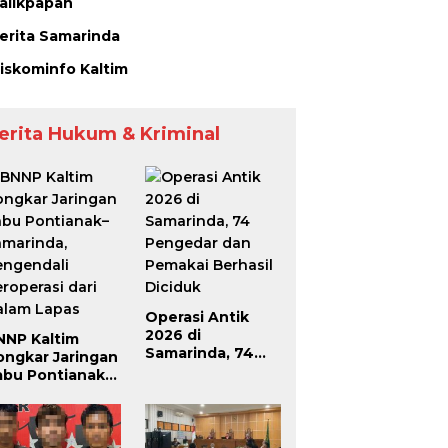
alikpapan
erita Samarinda
iskominfo Kaltim
erita Hukum & Kriminal
Operasi Antik
2026 di
NNP Kaltim
Samarinda, 74
ongkar Jaringan
Pengedar dan
abu Pontianak–
Pemakai Berhasil
amarinda,
Diciduk
engendali
roperasi dari
alam Lapas