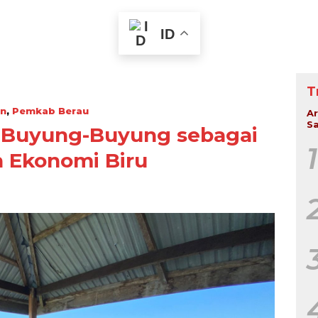
ID
T
an
,
Pemkab Berau
Ar
Sa
uk Buyung-Buyung sebagai
1
 Ekonomi Biru