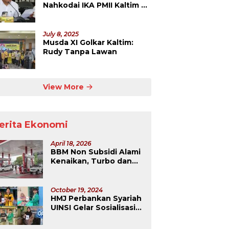
Nahkodai IKA PMII Kaltim 5
Tahun ke Depan
July 8, 2025
Musda XI Golkar Kaltim:
Rudy Tanpa Lawan
View More
erita Ekonomi
April 18, 2026
BBM Non Subsidi Alami
Kenaikan, Turbo dan
Dexlite Melonjak
Drastis
October 19, 2024
HMJ Perbankan Syariah
UINSI Gelar Sosialisasi
dan Pembuatan QRIS