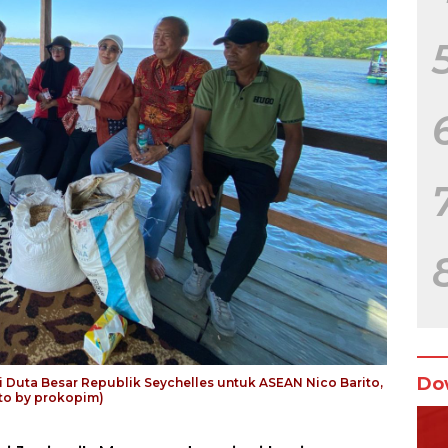
Do
i Duta Besar Republik Seychelles untuk ASEAN Nico Barito,
to by prokopim)