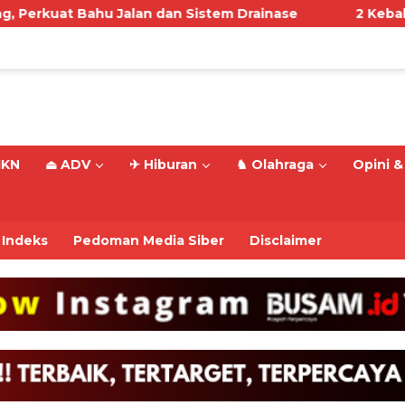
u Jalan dan Sistem Drainase
2 Kebakaran Beruntun
IKN
⏏ ADV
✈ Hiburan
♞ Olahraga
Opini & 
Indeks
Pedoman Media Siber
Disclaimer