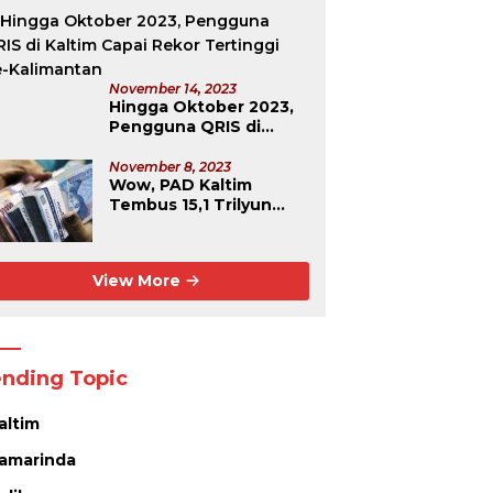
November 14, 2023
Hingga Oktober 2023,
Pengguna QRIS di
Kaltim Capai Rekor
Tertinggi Se-
November 8, 2023
Wow, PAD Kaltim
Kalimantan
Tembus 15,1 Trilyun
Rupiah
View More
ending Topic
altim
amarinda