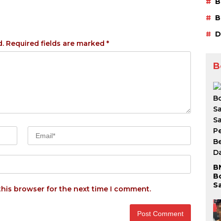
B
B
D
d.
Required fields are marked
*
B
B
B
S
this browser for the next time I comment.
S
P
Be
D