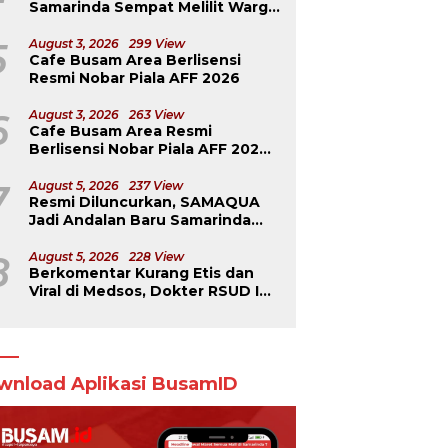
Samarinda Sempat Melilit Warga
yang Mengavakuasinya
5
August 3, 2026
299 View
Cafe Busam Area Berlisensi
Resmi Nobar Piala AFF 2026
6
August 3, 2026
263 View
Cafe Busam Area Resmi
Berlisensi Nobar Piala AFF 2026,
Jadi Tempat Teramai di
Samarinda
7
August 5, 2026
237 View
Resmi Diluncurkan, SAMAQUA
Jadi Andalan Baru Samarinda
Perkuat Ekonomi Daerah
8
August 5, 2026
228 View
Berkomentar Kurang Etis dan
Viral di Medsos, Dokter RSUD IA
Moeis Dibebastugaskan
wnload Aplikasi BusamID