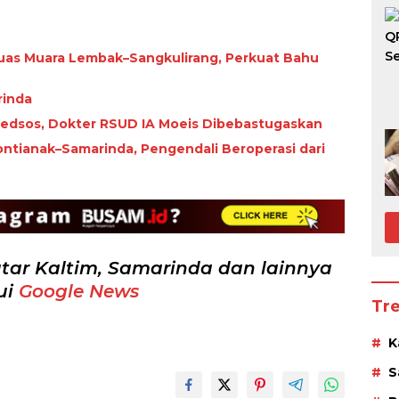
uas Muara Lembak–Sangkulirang, Perkuat Bahu
rinda
 Medsos, Dokter RSUD IA Moeis Dibebastugaskan
ntianak–Samarinda, Pengendali Beroperasi dari
tar Kaltim, Samarinda dan lainnya
ui
Google News
Tr
K
S