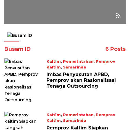
Busam ID
6 Posts
Kaltim
,
Pemerintahan
,
Pemprov
Kaltim
,
Samarinda
December 2, 2025
Imbas Penyusutan APBD,
Pemprov akan Rasionalisasi
Tenaga Outsourcing
Kaltim
,
Pemerintahan
,
Pemprov
Kaltim
,
Samarinda
December 2, 2025
Pemprov Kaltim Siapkan