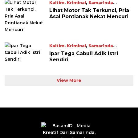
Kaltim
,
Kriminal
,
Samarinda
December 2, 2025
Lihat Motor Tak Terkunci, Pria
Asal Pontianak Nekat Mencuri
Kaltim
,
Kriminal
,
Samarinda
December 2, 2025
Ipar Tega Cabuli Adik Istri
Sendiri
View More