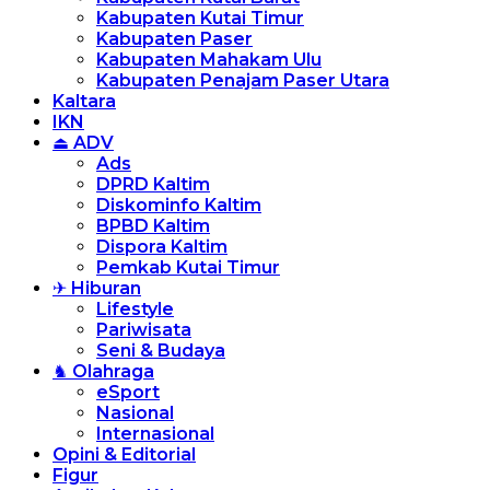
Kabupaten Kutai Timur
Kabupaten Paser
Kabupaten Mahakam Ulu
Kabupaten Penajam Paser Utara
Kaltara
IKN
⏏ ADV
Ads
DPRD Kaltim
Diskominfo Kaltim
BPBD Kaltim
Dispora Kaltim
Pemkab Kutai Timur
✈ Hiburan
Lifestyle
Pariwisata
Seni & Budaya
♞ Olahraga
eSport
Nasional
Internasional
Opini & Editorial
Figur