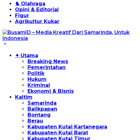
♞ Olahraga
Opini & Editorial
Figur
Agrikultur Kukar
✦ Utama
Breaking News
Pemerintahan
Politik
Hukum
Kriminal
Ekonomi & Bisnis
Kaltim
Samarinda
Balikpapan
Bontang
Berau
Kabupaten Kutai Kartanegara
Kabupaten Kutai Barat
Kabupaten Kutai Timur