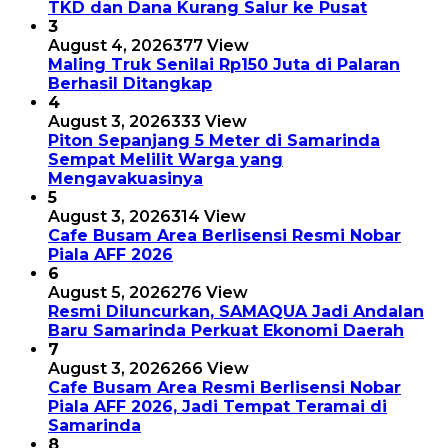
TKD dan Dana Kurang Salur ke Pusat
3
August 4, 2026
377 View
Maling Truk Senilai Rp150 Juta di Palaran
Berhasil Ditangkap
4
August 3, 2026
333 View
Piton Sepanjang 5 Meter di Samarinda
Sempat Melilit Warga yang
Mengavakuasinya
5
August 3, 2026
314 View
Cafe Busam Area Berlisensi Resmi Nobar
Piala AFF 2026
6
August 5, 2026
276 View
Resmi Diluncurkan, SAMAQUA Jadi Andalan
Baru Samarinda Perkuat Ekonomi Daerah
7
August 3, 2026
266 View
Cafe Busam Area Resmi Berlisensi Nobar
Piala AFF 2026, Jadi Tempat Teramai di
Samarinda
8