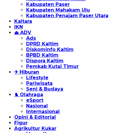
Kabupaten Paser
Kabupaten Mahakam Ulu
Kabupaten Penajam Paser Utara
Kaltara
IKN
⏏ ADV
Ads
DPRD Kaltim
Diskominfo Kaltim
BPBD Kaltim
Dispora Kaltim
Pemkab Kutai Timur
✈ Hiburan
Lifestyle
Pariwisata
Seni & Budaya
♞ Olahraga
eSport
Nasional
Internasional
Opini & Editorial
Figur
Agrikultur Kukar