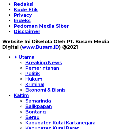
Redaksi
Kode Etik
Privacy
Indeks
Pedoman Media Siber
Disclaimer
Website Ini Dikelola Oleh PT. Busam Media
Digital (
www.Busam.ID
) @2021
✦ Utama
Breaking News
Pemerintahan
Politik
Hukum
Kriminal
Ekonomi & Bisnis
Kaltim
Samarinda
Balikpapan
Bontang
Berau
Kabupaten Kutai Kartanegara
Kabupaten Kutai Barat