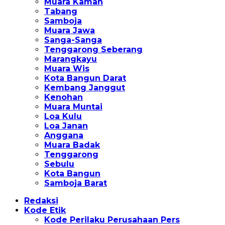
Muara Kaman
Tabang
Samboja
Muara Jawa
Sanga-Sanga
Tenggarong Seberang
Marangkayu
Muara Wis
Kota Bangun Darat
Kembang Janggut
Kenohan
Muara Muntai
Loa Kulu
Loa Janan
Anggana
Muara Badak
Tenggarong
Sebulu
Kota Bangun
Samboja Barat
Redaksi
Kode Etik
Kode Perilaku Perusahaan Pers