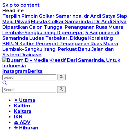
Skip to content
Headline
Terpilih Pimpin Golkar Samarinda, dr Andi Satya Siap
Maju Pilwali
Musda Golkar Samarinda : Dr Andi Satya
Dipastikan Calon Tunggal
Penanganan Ruas Muara
Lembak–Sangkulirang Dipercepat
5 Bangunan di
Samarinda Ludes Terbakar, Diduga Korsleting
BBPJN Kaltim Percepat Penanganan Ruas Muara
Lembak–Sangkulirang, Perkuat Bahu Jalan dan
Sistem Drainase
Instagram
Berita
✦ Utama
Kaltim
Kaltara
IKN
⏏ ADV
✈ Hiburan