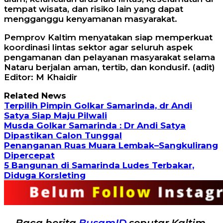
tempat wisata, dan risiko lain yang dapat
mengganggu kenyamanan masyarakat.
Pemprov Kaltim menyatakan siap memperkuat
koordinasi lintas sektor agar seluruh aspek
pengamanan dan pelayanan masyarakat selama
Nataru berjalan aman, tertib, dan kondusif. (adit)
Editor: M Khaidir
Related News
Terpilih Pimpin Golkar Samarinda, dr Andi
Satya Siap Maju Pilwali
Musda Golkar Samarinda : Dr Andi Satya
Dipastikan Calon Tunggal
Penanganan Ruas Muara Lembak–Sangkulirang
Dipercepat
5 Bangunan di Samarinda Ludes Terbakar,
Diduga Korsleting