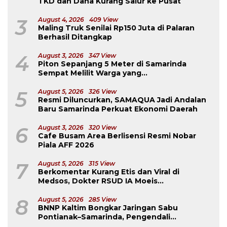
TKD dan Dana Kurang Salur ke Pusat
3
August 4, 2026
409 View
Maling Truk Senilai Rp150 Juta di Palaran
Berhasil Ditangkap
4
August 3, 2026
347 View
Piton Sepanjang 5 Meter di Samarinda
Sempat Melilit Warga yang
Mengavakuasinya
5
August 5, 2026
326 View
Resmi Diluncurkan, SAMAQUA Jadi Andalan
Baru Samarinda Perkuat Ekonomi Daerah
6
August 3, 2026
320 View
Cafe Busam Area Berlisensi Resmi Nobar
Piala AFF 2026
7
August 5, 2026
315 View
Berkomentar Kurang Etis dan Viral di
Medsos, Dokter RSUD IA Moeis
Dibebastugaskan
8
August 5, 2026
285 View
BNNP Kaltim Bongkar Jaringan Sabu
Pontianak–Samarinda, Pengendali
Beroperasi dari Dalam Lapas