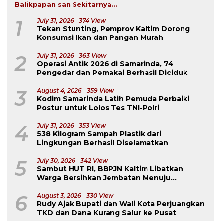
Balikpapan san Sekitarnya...
1
July 31, 2026
374 View
Tekan Stunting, Pemprov Kaltim Dorong
Konsumsi Ikan dan Pangan Murah
2
July 31, 2026
363 View
Operasi Antik 2026 di Samarinda, 74
Pengedar dan Pemakai Berhasil Diciduk
3
August 4, 2026
359 View
Kodim Samarinda Latih Pemuda Perbaiki
Postur untuk Lolos Tes TNI-Polri
4
July 31, 2026
353 View
538 Kilogram Sampah Plastik dari
Lingkungan Berhasil Diselamatkan
5
July 30, 2026
342 View
Sambut HUT RI, BBPJN Kaltim Libatkan
Warga Bersihkan Jembatan Menuju
Dermaga Derawan
6
August 3, 2026
330 View
Rudy Ajak Bupati dan Wali Kota Perjuangkan
TKD dan Dana Kurang Salur ke Pusat