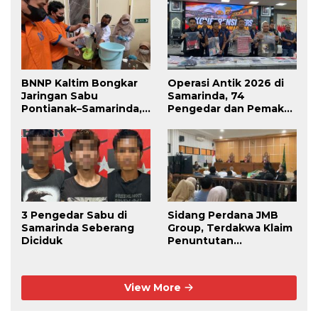
BNNP Kaltim Bongkar
Operasi Antik 2026 di
Jaringan Sabu
Samarinda, 74
Pontianak–Samarinda,
Pengedar dan Pemakai
Pengendali Beroperasi
Berhasil Diciduk
dari Dalam Lapas
3 Pengedar Sabu di
Sidang Perdana JMB
Samarinda Seberang
Group, Terdakwa Klaim
Diciduk
Penuntutan
Kedaluwarsa
View More