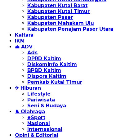
Kabupaten Kutai Barat
Kabupaten Kutai Timur
Kabupaten Paser
Kabupaten Mahakam Ulu
Kabupaten Penajam Paser Utara
Kaltara
IKN
⏏ ADV
Ads
DPRD Kaltim
Diskominfo Kaltim
BPBD Kaltim
Dispora Kaltim
Pemkab Kutai Timur
✈ Hiburan
Lifestyle
Pariwisata
Seni & Budaya
♞ Olahraga
eSport
Nasional
Internasional
Opini & Editorial