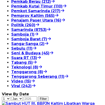
Pemkab Berau (212)
Pemkab Kutai Timur (110)
Pemkot Samarinda (217)
Pemprov Kaltim (565)
Penajam Paser Utara (16)
Politik (260)
Samarinda (8753)
Samboja (1)
Samboja Barat (7)
Sanga-Sanga (2)
Sebulu (11)
Seni & Budaya (45)
Suara RT (13)
Tabang (5)
Teknologi (8)
Tenggarong (8)
Tenggarong Seberang (11)
Video (15)
Viral (242)
View By Date