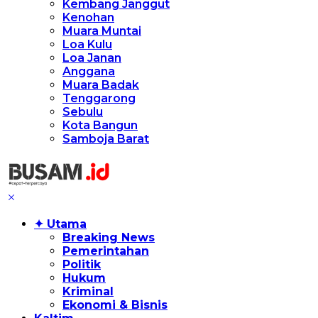
Kembang Janggut
Kenohan
Muara Muntai
Loa Kulu
Loa Janan
Anggana
Muara Badak
Tenggarong
Sebulu
Kota Bangun
Samboja Barat
✦ Utama
Breaking News
Pemerintahan
Politik
Hukum
Kriminal
Ekonomi & Bisnis