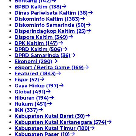
Bontang (142)
BPBD Kaltim (138)
Dinas Pariwisata Kaltim (38)
Diskominfo Kaltim (1383)
Diskominfo Samarinda (50)
Disperindagkop Kaltim (25)
Dispora Kaltim (349)
DPK Kaltim (147)
DPRD Kaltim (506)
DPRD Samarinda (36)
Ekonomi (290)
eSport / Berita Game (169)
Featured (1843)
Figur (52)
Gaya Hidup (197)
Global (491)
Hiburan (194)
Hukum (451)
IKN (337)
Kabupaten Kutai Barat (30)
Kabupaten Kutai Kartanegara (574)
Kabupaten Kutai Timur (180)
Kabupaten Paser (10)