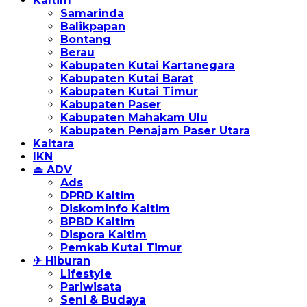
Kaltim
Samarinda
Balikpapan
Bontang
Berau
Kabupaten Kutai Kartanegara
Kabupaten Kutai Barat
Kabupaten Kutai Timur
Kabupaten Paser
Kabupaten Mahakam Ulu
Kabupaten Penajam Paser Utara
Kaltara
IKN
⏏ ADV
Ads
DPRD Kaltim
Diskominfo Kaltim
BPBD Kaltim
Dispora Kaltim
Pemkab Kutai Timur
✈ Hiburan
Lifestyle
Pariwisata
Seni & Budaya