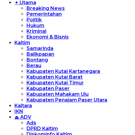
✦ Utama
Breaking News
Pemerintahan
Politik
Hukum
Kriminal
Ekonomi & Bisnis
Kaltim
Samarinda
Balikpapan
Bontang
Berau
Kabupaten Kutai Kartanegara
Kabupaten Kutai Barat
Kabupaten Kutai Timur
Kabupaten Paser
Kabupaten Mahakam Ulu
Kabupaten Penajam Paser Utara
Kaltara
IKN
⏏ ADV
Ads
DPRD Kaltim
Diskominfo Kaltim