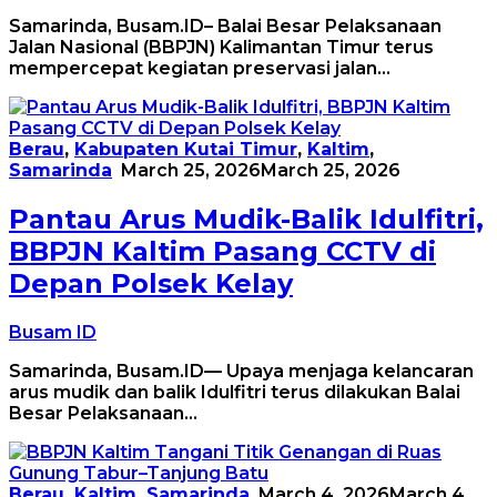
Samarinda, Busam.ID– Balai Besar Pelaksanaan
Jalan Nasional (BBPJN) Kalimantan Timur terus
mempercepat kegiatan preservasi jalan…
Berau
,
Kabupaten Kutai Timur
,
Kaltim
,
Samarinda
March 25, 2026
March 25, 2026
Pantau Arus Mudik-Balik Idulfitri,
BBPJN Kaltim Pasang CCTV di
Depan Polsek Kelay
Busam ID
Samarinda, Busam.ID— Upaya menjaga kelancaran
arus mudik dan balik Idulfitri terus dilakukan Balai
Besar Pelaksanaan…
Berau
,
Kaltim
,
Samarinda
March 4, 2026
March 4,