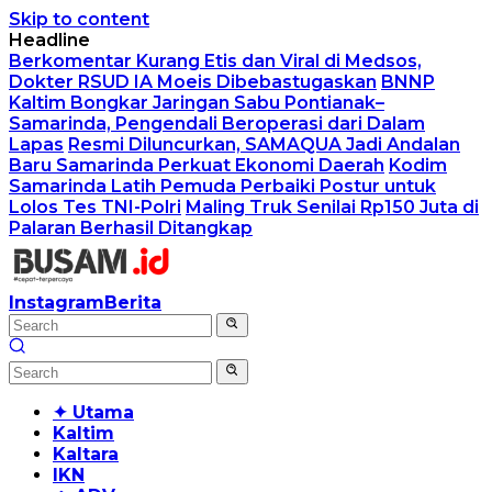
Skip to content
Headline
Berkomentar Kurang Etis dan Viral di Medsos,
Dokter RSUD IA Moeis Dibebastugaskan
BNNP
Kaltim Bongkar Jaringan Sabu Pontianak–
Samarinda, Pengendali Beroperasi dari Dalam
Lapas
Resmi Diluncurkan, SAMAQUA Jadi Andalan
Baru Samarinda Perkuat Ekonomi Daerah
Kodim
Samarinda Latih Pemuda Perbaiki Postur untuk
Lolos Tes TNI-Polri
Maling Truk Senilai Rp150 Juta di
Palaran Berhasil Ditangkap
Instagram
Berita
✦ Utama
Kaltim
Kaltara
IKN