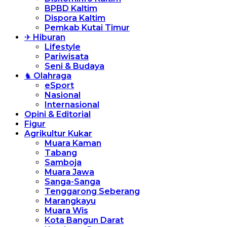
BPBD Kaltim
Dispora Kaltim
Pemkab Kutai Timur
✈ Hiburan
Lifestyle
Pariwisata
Seni & Budaya
♞ Olahraga
eSport
Nasional
Internasional
Opini & Editorial
Figur
Agrikultur Kukar
Muara Kaman
Tabang
Samboja
Muara Jawa
Sanga-Sanga
Tenggarong Seberang
Marangkayu
Muara Wis
Kota Bangun Darat