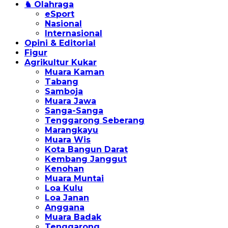
♞ Olahraga
eSport
Nasional
Internasional
Opini & Editorial
Figur
Agrikultur Kukar
Muara Kaman
Tabang
Samboja
Muara Jawa
Sanga-Sanga
Tenggarong Seberang
Marangkayu
Muara Wis
Kota Bangun Darat
Kembang Janggut
Kenohan
Muara Muntai
Loa Kulu
Loa Janan
Anggana
Muara Badak
Tenggarong