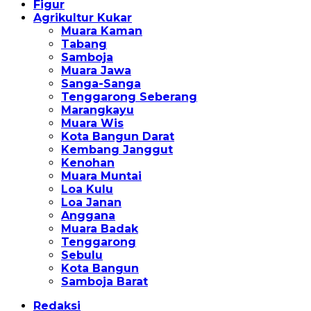
Figur
Agrikultur Kukar
Muara Kaman
Tabang
Samboja
Muara Jawa
Sanga-Sanga
Tenggarong Seberang
Marangkayu
Muara Wis
Kota Bangun Darat
Kembang Janggut
Kenohan
Muara Muntai
Loa Kulu
Loa Janan
Anggana
Muara Badak
Tenggarong
Sebulu
Kota Bangun
Samboja Barat
Redaksi