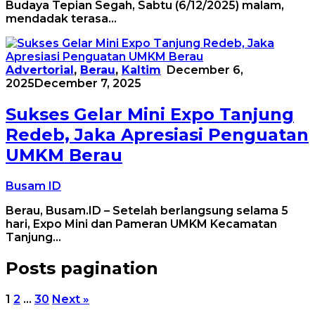
Budaya Tepian Segah, Sabtu (6/12/2025) malam,
mendadak terasa…
Advertorial
,
Berau
,
Kaltim
December 6,
2025
December 7, 2025
Sukses Gelar Mini Expo Tanjung
Redeb, Jaka Apresiasi Penguatan
UMKM Berau
Busam ID
Berau, Busam.ID – Setelah berlangsung selama 5
hari, Expo Mini dan Pameran UMKM Kecamatan
Tanjung…
Posts pagination
1
2
…
30
Next »