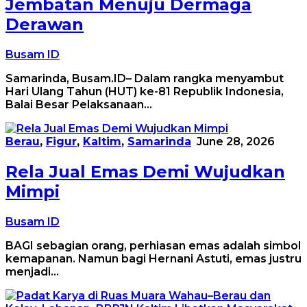
Jembatan Menuju Dermaga
Derawan
Busam ID
Samarinda, Busam.ID– Dalam rangka menyambut
Hari Ulang Tahun (HUT) ke-81 Republik Indonesia,
Balai Besar Pelaksanaan…
Berau
,
Figur
,
Kaltim
,
Samarinda
June 28, 2026
Rela Jual Emas Demi Wujudkan
Mimpi
Busam ID
BAGI sebagian orang, perhiasan emas adalah simbol
kemapanan. Namun bagi Hernani Astuti, emas justru
menjadi…