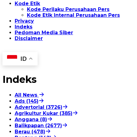
Kode Etik
Kode Perilaku Perusahaan Pers
Kode Etik Internal Perusahaan Pers
Privacy
Indeks
Pedoman Media Siber
Disclaimer
ID
Indeks
All News
Ads (145)
Advertorial (3726)
Agrikultur Kukar (385)
Anggana (8)
Balikpapan (2677)
Berau (478)