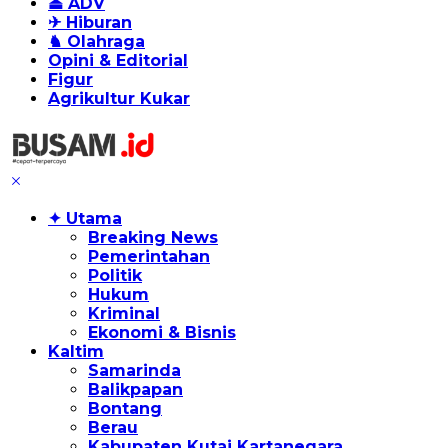
⏏ ADV
✈ Hiburan
♞ Olahraga
Opini & Editorial
Figur
Agrikultur Kukar
✦ Utama
Breaking News
Pemerintahan
Politik
Hukum
Kriminal
Ekonomi & Bisnis
Kaltim
Samarinda
Balikpapan
Bontang
Berau
Kabupaten Kutai Kartanegara