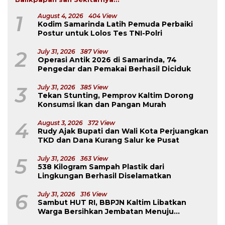
1
August 4, 2026
404 View
Kodim Samarinda Latih Pemuda Perbaiki
Postur untuk Lolos Tes TNI-Polri
2
July 31, 2026
387 View
Operasi Antik 2026 di Samarinda, 74
Pengedar dan Pemakai Berhasil Diciduk
3
July 31, 2026
385 View
Tekan Stunting, Pemprov Kaltim Dorong
Konsumsi Ikan dan Pangan Murah
4
August 3, 2026
372 View
Rudy Ajak Bupati dan Wali Kota Perjuangkan
TKD dan Dana Kurang Salur ke Pusat
5
July 31, 2026
363 View
538 Kilogram Sampah Plastik dari
Lingkungan Berhasil Diselamatkan
6
July 31, 2026
316 View
Sambut HUT RI, BBPJN Kaltim Libatkan
Warga Bersihkan Jembatan Menuju
Dermaga Derawan