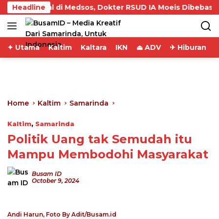
Skip
dan Viral di Medsos, Dokter RSUD IA Moeis Dibebastugask
Headline
to
content
✦ Utama
Kaltim
Kaltara
IKN
⏏ ADV
✈ Hiburan
Home
Kaltim
Samarinda
Kaltim
,
Samarinda
Politik Uang tak Semudah itu
Mampu Membodohi Masyarakat
Busam ID
October 9, 2024
Andi Harun, Foto By Adit/Busam.id