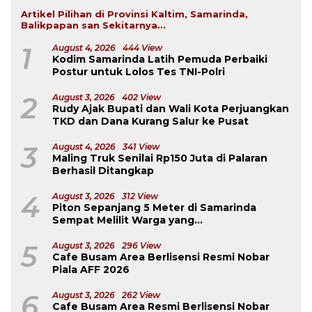
Artikel Pilihan di Provinsi Kaltim, Samarinda,
Balikpapan san Sekitarnya...
1
August 4, 2026
444 View
Kodim Samarinda Latih Pemuda Perbaiki
Postur untuk Lolos Tes TNI-Polri
2
August 3, 2026
402 View
Rudy Ajak Bupati dan Wali Kota Perjuangkan
TKD dan Dana Kurang Salur ke Pusat
3
August 4, 2026
341 View
Maling Truk Senilai Rp150 Juta di Palaran
Berhasil Ditangkap
4
August 3, 2026
312 View
Piton Sepanjang 5 Meter di Samarinda
Sempat Melilit Warga yang
Mengavakuasinya
5
August 3, 2026
296 View
Cafe Busam Area Berlisensi Resmi Nobar
Piala AFF 2026
6
August 3, 2026
262 View
Cafe Busam Area Resmi Berlisensi Nobar