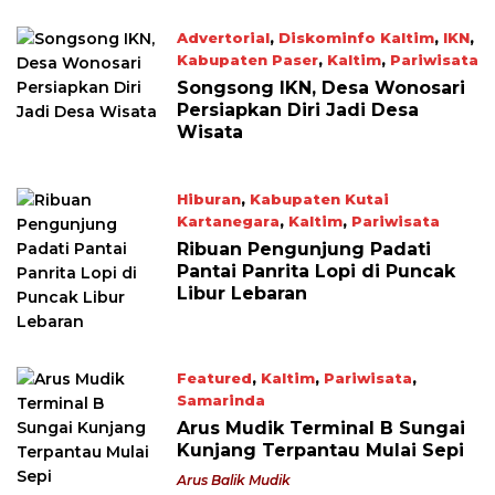
Advertorial
,
Diskominfo Kaltim
,
IKN
,
Kabupaten Paser
,
Kaltim
,
Pariwisata
May 8, 2023
Songsong IKN, Desa Wonosari
Persiapkan Diri Jadi Desa
Wisata
Hiburan
,
Kabupaten Kutai
Kartanegara
,
Kaltim
,
Pariwisata
May 1, 2023
Ribuan Pengunjung Padati
Pantai Panrita Lopi di Puncak
Libur Lebaran
Featured
,
Kaltim
,
Pariwisata
,
Samarinda
April 27, 2023
Arus Mudik Terminal B Sungai
Kunjang Terpantau Mulai Sepi
Arus Balik Mudik