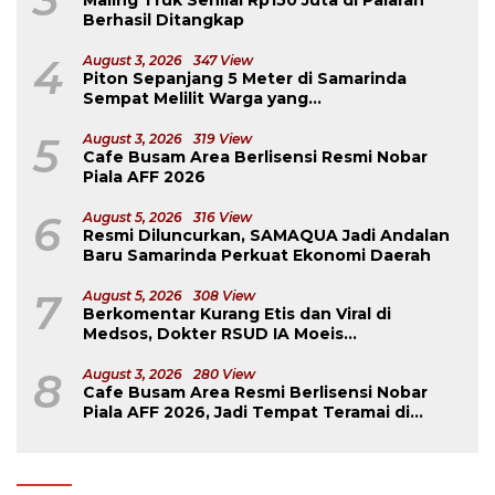
Maling Truk Senilai Rp150 Juta di Palaran
Berhasil Ditangkap
4
August 3, 2026
347 View
Piton Sepanjang 5 Meter di Samarinda
Sempat Melilit Warga yang
Mengavakuasinya
5
August 3, 2026
319 View
Cafe Busam Area Berlisensi Resmi Nobar
Piala AFF 2026
6
August 5, 2026
316 View
Resmi Diluncurkan, SAMAQUA Jadi Andalan
Baru Samarinda Perkuat Ekonomi Daerah
7
August 5, 2026
308 View
Berkomentar Kurang Etis dan Viral di
Medsos, Dokter RSUD IA Moeis
Dibebastugaskan
8
August 3, 2026
280 View
Cafe Busam Area Resmi Berlisensi Nobar
Piala AFF 2026, Jadi Tempat Teramai di
Samarinda