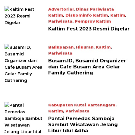
Advertorial
,
Dinas Pariwisata
Kaltim
,
Diskominfo Kaltim
,
Kaltim
,
Pariwisata
,
Pemprov Kaltim
July 7, 2023
Kaltim Fest 2023 Resmi Digelar
Balikpapan
,
Hiburan
,
Kaltim
,
Pariwisata
June 30, 2023
Busam.ID, Busamid Organizer
dan Cafe Busam Area Gelar
Family Gathering
Kabupaten Kutai Kartanegara
,
Kaltim
,
Pariwisata
June 30, 2023
Pantai Pemedas Samboja
Sambut Wisatawan Jelang
Libur Idul Adha