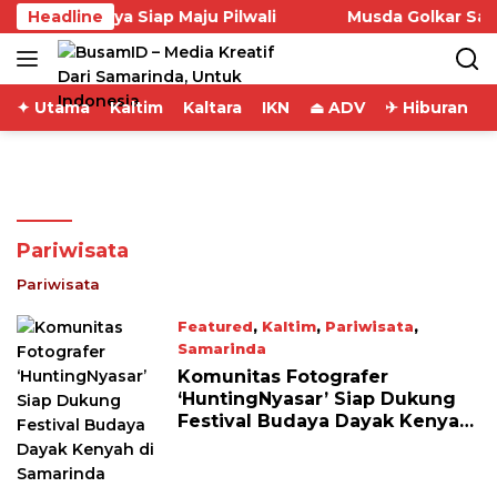
Skip
ndi Satya Siap Maju Pilwali
Headline
Musda Golkar Samarinda
to
content
✦ Utama
Kaltim
Kaltara
IKN
⏏ ADV
✈ Hiburan
Pariwisata
Pariwisata
Featured
,
Kaltim
,
Pariwisata
,
Samarinda
July 8, 2023
Komunitas Fotografer
‘HuntingNyasar’ Siap Dukung
Festival Budaya Dayak Kenyah
di Samarinda