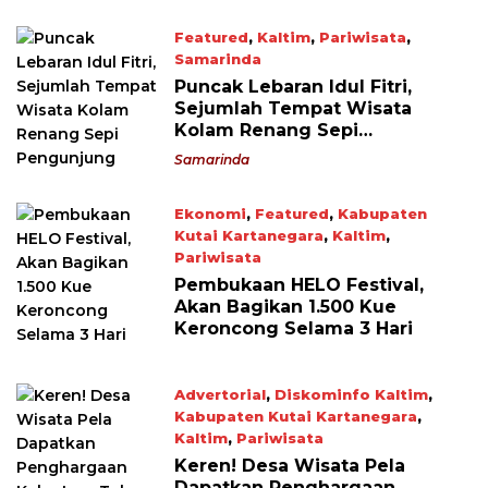
Featured
,
Kaltim
,
Pariwisata
,
Samarinda
April 24, 2023
Puncak Lebaran Idul Fitri,
Sejumlah Tempat Wisata
Kolam Renang Sepi
Pengunjung
Samarinda
Ekonomi
,
Featured
,
Kabupaten
Kutai Kartanegara
,
Kaltim
,
Pariwisata
April 16, 2023
Pembukaan HELO Festival,
Akan Bagikan 1.500 Kue
Keroncong Selama 3 Hari
Advertorial
,
Diskominfo Kaltim
,
Kabupaten Kutai Kartanegara
,
Kaltim
,
Pariwisata
April 14, 2023
Keren! Desa Wisata Pela
Dapatkan Penghargaan