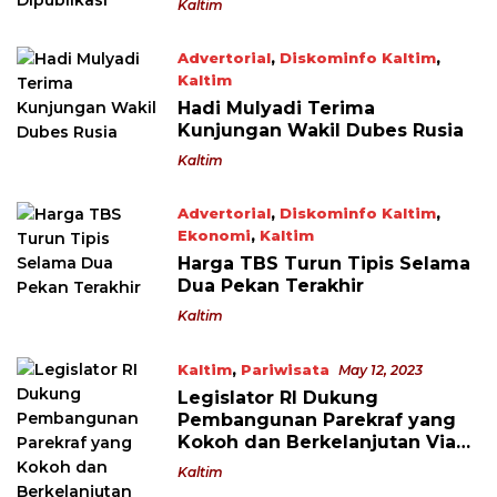
Kaltim
Advertorial
,
Diskominfo Kaltim
,
Kaltim
May 24, 2023
Hadi Mulyadi Terima
Kunjungan Wakil Dubes Rusia
Kaltim
Advertorial
,
Diskominfo Kaltim
,
Ekonomi
,
Kaltim
May 13, 2023
Harga TBS Turun Tipis Selama
Dua Pekan Terakhir
Kaltim
Kaltim
,
Pariwisata
May 12, 2023
Legislator RI Dukung
Pembangunan Parekraf yang
Kokoh dan Berkelanjutan Via
KTF 2023
Kaltim