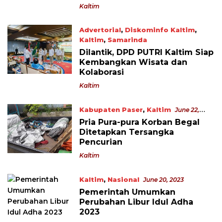
Convention Hall Samarinda
Kaltim
Advertorial
,
Diskominfo Kaltim
,
Kaltim
,
Samarinda
July 8, 2023
Dilantik, DPD PUTRI Kaltim Siap
Kembangkan Wisata dan
Kolaborasi
Kaltim
Kabupaten Paser
,
Kaltim
June 22,
2023
Pria Pura-pura Korban Begal
Ditetapkan Tersangka
Pencurian
Kaltim
Kaltim
,
Nasional
June 20, 2023
Pemerintah Umumkan
Perubahan Libur Idul Adha
2023