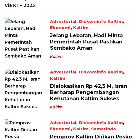
Advertorial
,
Diskominfo Kaltim
,
Ekonomi
,
Kaltim
April 18, 2023
Jelang Lebaran, Hadi Minta
Pemerintah Pusat Pastikan
Sembako Aman
Kaltim
Advertorial
,
Diskominfo Kaltim
,
Kaltim
April 2, 2023
Dialokasikan Rp 42,3 M, Isran
Berharap Pengembangan
Kehutanan Kaltim Sukses
Kaltim
Advertorial
,
Diskominfo Kaltim
,
Ekonomi
,
Kaltim
,
Samarinda
April 2, 2023
Pemprov Kaltim Dirikan Posko