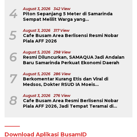
4
August 3, 2026
342 View
Piton Sepanjang 5 Meter di Samarinda
Sempat Melilit Warga yang
Mengavakuasinya
5
August 3, 2026
317 View
Cafe Busam Area Berlisensi Resmi Nobar
Piala AFF 2026
6
August 5, 2026
298 View
Resmi Diluncurkan, SAMAQUA Jadi Andalan
Baru Samarinda Perkuat Ekonomi Daerah
7
August 5, 2026
286 View
Berkomentar Kurang Etis dan Viral di
Medsos, Dokter RSUD IA Moeis
Dibebastugaskan
8
August 3, 2026
276 View
Cafe Busam Area Resmi Berlisensi Nobar
Piala AFF 2026, Jadi Tempat Teramai di
Samarinda
Download Aplikasi BusamID