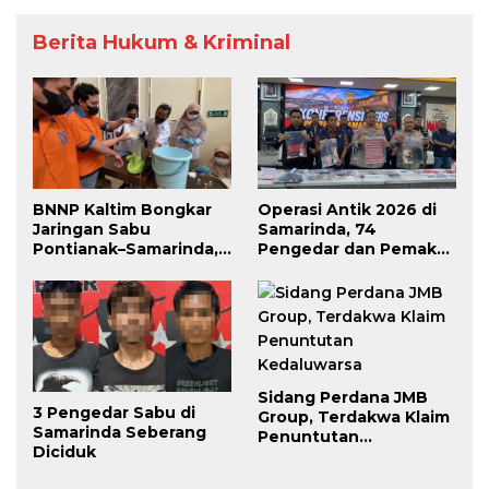
Berita Hukum & Kriminal
BNNP Kaltim Bongkar
Operasi Antik 2026 di
Jaringan Sabu
Samarinda, 74
Pontianak–Samarinda,
Pengedar dan Pemakai
Pengendali Beroperasi
Berhasil Diciduk
dari Dalam Lapas
Sidang Perdana JMB
3 Pengedar Sabu di
Group, Terdakwa Klaim
Samarinda Seberang
Penuntutan
Diciduk
Kedaluwarsa