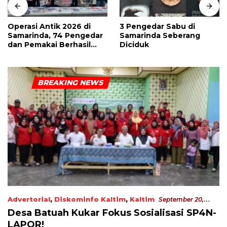
Operasi Antik 2026 di
3 Pengedar Sabu di
Samarinda, 74 Pengedar
Samarinda Seberang
dan Pemakai Berhasil
Diciduk
Diciduk
Advertorial
,
Diskominfo Kaltim
,
Kaltim
September 20,
2023
Desa Batuah Kukar Fokus Sosialisasi SP4N-
LAPOR!