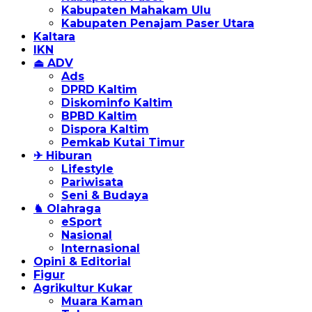
Kabupaten Mahakam Ulu
Kabupaten Penajam Paser Utara
Kaltara
IKN
⏏ ADV
Ads
DPRD Kaltim
Diskominfo Kaltim
BPBD Kaltim
Dispora Kaltim
Pemkab Kutai Timur
✈ Hiburan
Lifestyle
Pariwisata
Seni & Budaya
♞ Olahraga
eSport
Nasional
Internasional
Opini & Editorial
Figur
Agrikultur Kukar
Muara Kaman