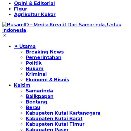
Opini & Editorial
Figur
Agrikultur Kukar
✦ Utama
Breaking News
Pemerintahan
Politik
Hukum
Kriminal
Ekonomi & Bisnis
Kaltim
Samarinda
Balikpapan
Bontang
Berau
Kabupaten Kutai Kartanegara
Kabupaten Kutai Barat
Kabupaten Kutai Timur
Kabupaten Paser