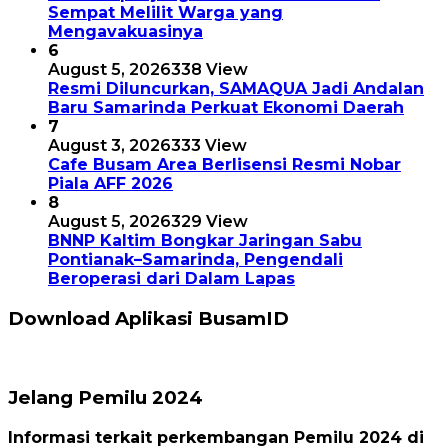
Sempat Melilit Warga yang
Mengavakuasinya
6
August 5, 2026
338 View
Resmi Diluncurkan, SAMAQUA Jadi Andalan
Baru Samarinda Perkuat Ekonomi Daerah
7
August 3, 2026
333 View
Cafe Busam Area Berlisensi Resmi Nobar
Piala AFF 2026
8
August 5, 2026
329 View
BNNP Kaltim Bongkar Jaringan Sabu
Pontianak–Samarinda, Pengendali
Beroperasi dari Dalam Lapas
Download Aplikasi BusamID
Jelang Pemilu 2024
Informasi terkait perkembangan Pemilu 2024 di