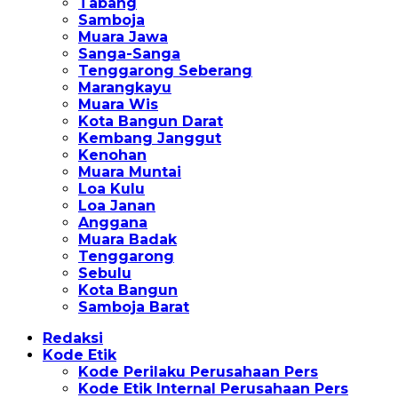
Tabang
Samboja
Muara Jawa
Sanga-Sanga
Tenggarong Seberang
Marangkayu
Muara Wis
Kota Bangun Darat
Kembang Janggut
Kenohan
Muara Muntai
Loa Kulu
Loa Janan
Anggana
Muara Badak
Tenggarong
Sebulu
Kota Bangun
Samboja Barat
Redaksi
Kode Etik
Kode Perilaku Perusahaan Pers
Kode Etik Internal Perusahaan Pers