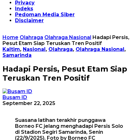
Privacy
Indeks
Pedoman Media Siber
Disclaimer
Home
Olahraga
Olahraga Nasional
Hadapi Persis,
Pesut Etam Siap Teruskan Tren Positif
Kaltim
,
Nasional
,
Olahraga
,
Olahraga Nasional
,
Samarinda
Hadapi Persis, Pesut Etam Siap
Teruskan Tren Positif
Busam ID
September 22, 2025
Suasana latihan terakhir punggawa
Borneo FC jelang menghadapi Persis Solo
di Stadion Segiri Samarinda, Senin
(22/9/2025). Foto by Borneo FC