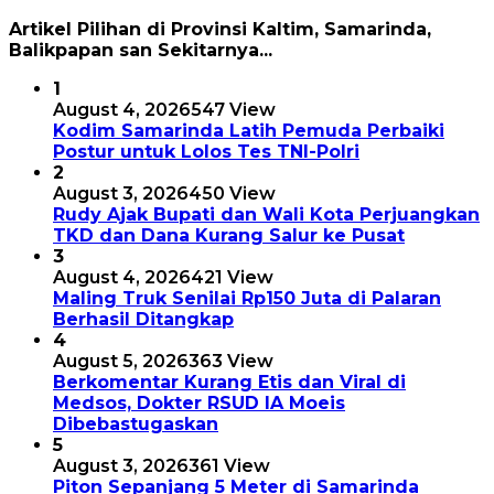
Artikel Pilihan di Provinsi Kaltim, Samarinda,
Balikpapan san Sekitarnya...
1
August 4, 2026
547 View
Kodim Samarinda Latih Pemuda Perbaiki
Postur untuk Lolos Tes TNI-Polri
2
August 3, 2026
450 View
Rudy Ajak Bupati dan Wali Kota Perjuangkan
TKD dan Dana Kurang Salur ke Pusat
3
August 4, 2026
421 View
Maling Truk Senilai Rp150 Juta di Palaran
Berhasil Ditangkap
4
August 5, 2026
363 View
Berkomentar Kurang Etis dan Viral di
Medsos, Dokter RSUD IA Moeis
Dibebastugaskan
5
August 3, 2026
361 View
Piton Sepanjang 5 Meter di Samarinda