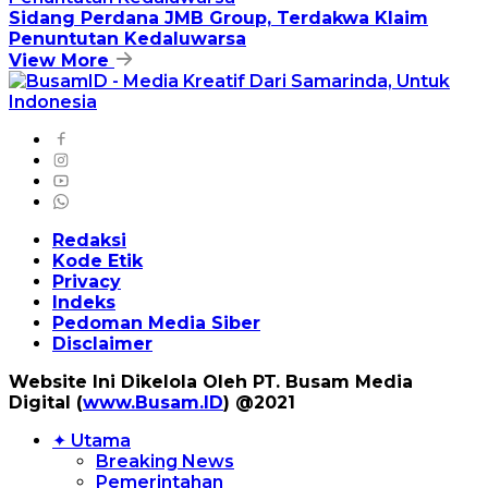
Sidang Perdana JMB Group, Terdakwa Klaim
Penuntutan Kedaluwarsa
View More
Redaksi
Kode Etik
Privacy
Indeks
Pedoman Media Siber
Disclaimer
Website Ini Dikelola Oleh PT. Busam Media
Digital (
www.Busam.ID
) @2021
✦ Utama
Breaking News
Pemerintahan