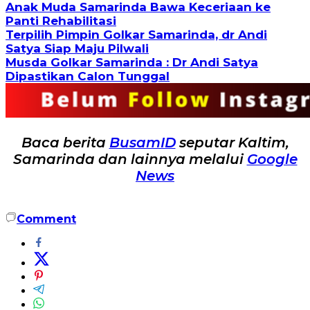
Anak Muda Samarinda Bawa Keceriaan ke
Panti Rehabilitasi
Terpilih Pimpin Golkar Samarinda, dr Andi
Satya Siap Maju Pilwali
Musda Golkar Samarinda : Dr Andi Satya
Dipastikan Calon Tunggal
Baca berita
BusamID
seputar Kaltim,
Samarinda dan lainnya melalui
Google
News
Comment