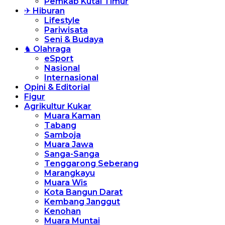
Pemkab Kutai Timur
✈ Hiburan
Lifestyle
Pariwisata
Seni & Budaya
♞ Olahraga
eSport
Nasional
Internasional
Opini & Editorial
Figur
Agrikultur Kukar
Muara Kaman
Tabang
Samboja
Muara Jawa
Sanga-Sanga
Tenggarong Seberang
Marangkayu
Muara Wis
Kota Bangun Darat
Kembang Janggut
Kenohan
Muara Muntai