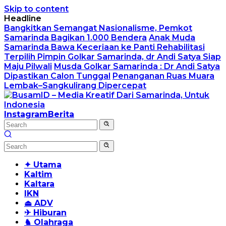
Skip to content
Headline
Bangkitkan Semangat Nasionalisme, Pemkot
Samarinda Bagikan 1.000 Bendera
Anak Muda
Samarinda Bawa Keceriaan ke Panti Rehabilitasi
Terpilih Pimpin Golkar Samarinda, dr Andi Satya Siap
Maju Pilwali
Musda Golkar Samarinda : Dr Andi Satya
Dipastikan Calon Tunggal
Penanganan Ruas Muara
Lembak–Sangkulirang Dipercepat
Instagram
Berita
✦ Utama
Kaltim
Kaltara
IKN
⏏ ADV
✈ Hiburan
♞ Olahraga