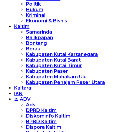
Politik
Hukum
Kriminal
Ekonomi & Bisnis
Kaltim
Samarinda
Balikpapan
Bontang
Berau
Kabupaten Kutai Kartanegara
Kabupaten Kutai Barat
Kabupaten Kutai Timur
Kabupaten Paser
Kabupaten Mahakam Ulu
Kabupaten Penajam Paser Utara
Kaltara
IKN
⏏ ADV
Ads
DPRD Kaltim
Diskominfo Kaltim
BPBD Kaltim
Dispora Kaltim