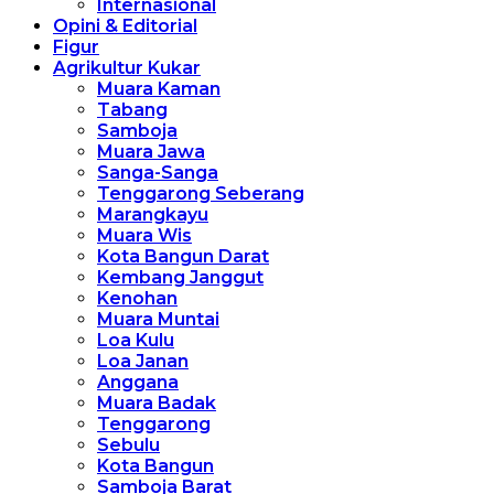
Internasional
Opini & Editorial
Figur
Agrikultur Kukar
Muara Kaman
Tabang
Samboja
Muara Jawa
Sanga-Sanga
Tenggarong Seberang
Marangkayu
Muara Wis
Kota Bangun Darat
Kembang Janggut
Kenohan
Muara Muntai
Loa Kulu
Loa Janan
Anggana
Muara Badak
Tenggarong
Sebulu
Kota Bangun
Samboja Barat