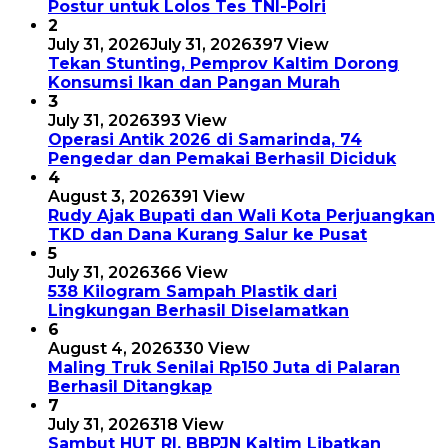
Postur untuk Lolos Tes TNI-Polri
2
July 31, 2026
July 31, 2026
397 View
Tekan Stunting, Pemprov Kaltim Dorong
Konsumsi Ikan dan Pangan Murah
3
July 31, 2026
393 View
Operasi Antik 2026 di Samarinda, 74
Pengedar dan Pemakai Berhasil Diciduk
4
August 3, 2026
391 View
Rudy Ajak Bupati dan Wali Kota Perjuangkan
TKD dan Dana Kurang Salur ke Pusat
5
July 31, 2026
366 View
538 Kilogram Sampah Plastik dari
Lingkungan Berhasil Diselamatkan
6
August 4, 2026
330 View
Maling Truk Senilai Rp150 Juta di Palaran
Berhasil Ditangkap
7
July 31, 2026
318 View
Sambut HUT RI, BBPJN Kaltim Libatkan