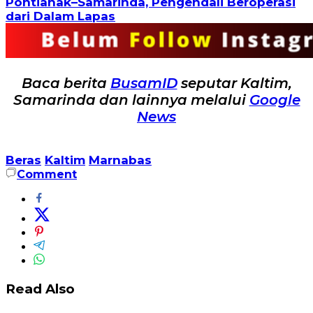
Pontianak–Samarinda, Pengendali Beroperasi
dari Dalam Lapas
Baca berita
BusamID
seputar Kaltim,
Samarinda dan lainnya melalui
Google
News
Beras
Kaltim
Marnabas
Comment
Read Also