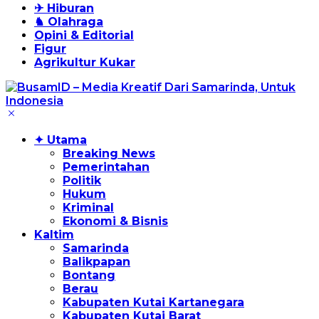
✈ Hiburan
♞ Olahraga
Opini & Editorial
Figur
Agrikultur Kukar
✦ Utama
Breaking News
Pemerintahan
Politik
Hukum
Kriminal
Ekonomi & Bisnis
Kaltim
Samarinda
Balikpapan
Bontang
Berau
Kabupaten Kutai Kartanegara
Kabupaten Kutai Barat