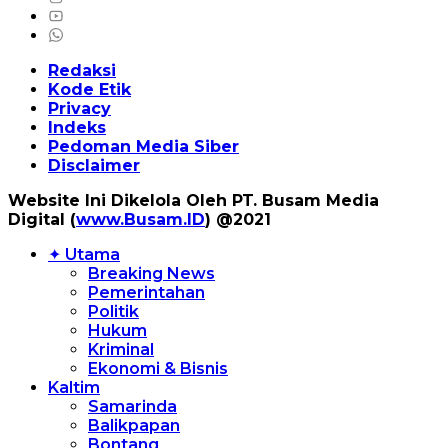
Redaksi
Kode Etik
Privacy
Indeks
Pedoman Media Siber
Disclaimer
Website Ini Dikelola Oleh PT. Busam Media
Digital (
www.Busam.ID
) @2021
✦ Utama
Breaking News
Pemerintahan
Politik
Hukum
Kriminal
Ekonomi & Bisnis
Kaltim
Samarinda
Balikpapan
Bontang