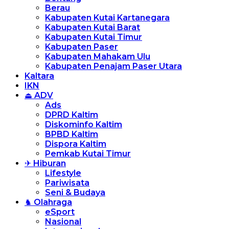
Berau
Kabupaten Kutai Kartanegara
Kabupaten Kutai Barat
Kabupaten Kutai Timur
Kabupaten Paser
Kabupaten Mahakam Ulu
Kabupaten Penajam Paser Utara
Kaltara
IKN
⏏ ADV
Ads
DPRD Kaltim
Diskominfo Kaltim
BPBD Kaltim
Dispora Kaltim
Pemkab Kutai Timur
✈ Hiburan
Lifestyle
Pariwisata
Seni & Budaya
♞ Olahraga
eSport
Nasional