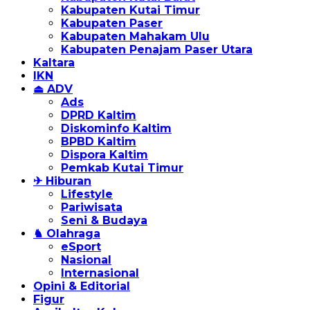
Kabupaten Kutai Timur
Kabupaten Paser
Kabupaten Mahakam Ulu
Kabupaten Penajam Paser Utara
Kaltara
IKN
⏏ ADV
Ads
DPRD Kaltim
Diskominfo Kaltim
BPBD Kaltim
Dispora Kaltim
Pemkab Kutai Timur
✈ Hiburan
Lifestyle
Pariwisata
Seni & Budaya
♞ Olahraga
eSport
Nasional
Internasional
Opini & Editorial
Figur