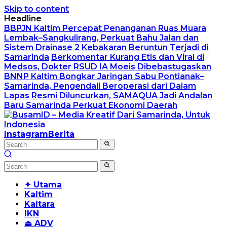
Skip to content
Headline
BBPJN Kaltim Percepat Penanganan Ruas Muara
Lembak–Sangkulirang, Perkuat Bahu Jalan dan
Sistem Drainase
2 Kebakaran Beruntun Terjadi di
Samarinda
Berkomentar Kurang Etis dan Viral di
Medsos, Dokter RSUD IA Moeis Dibebastugaskan
BNNP Kaltim Bongkar Jaringan Sabu Pontianak–
Samarinda, Pengendali Beroperasi dari Dalam
Lapas
Resmi Diluncurkan, SAMAQUA Jadi Andalan
Baru Samarinda Perkuat Ekonomi Daerah
Instagram
Berita
✦ Utama
Kaltim
Kaltara
IKN
⏏ ADV