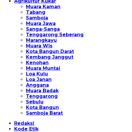
Agrikultur Kukar
Muara Kaman
Tabang
Samboja
Muara Jawa
Sanga-Sanga
Tenggarong Seberang
Marangkayu
Muara Wis
Kota Bangun Darat
Kembang Janggut
Kenohan
Muara Muntai
Loa Kulu
Loa Janan
Anggana
Muara Badak
Tenggarong
Sebulu
Kota Bangun
Samboja Barat
Redaksi
Kode Etik