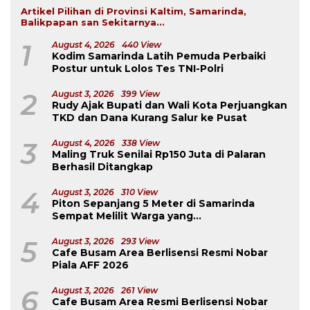
Artikel Pilihan di Provinsi Kaltim, Samarinda,
Balikpapan san Sekitarnya...
1
August 4, 2026
440 View
Kodim Samarinda Latih Pemuda Perbaiki
Postur untuk Lolos Tes TNI-Polri
2
August 3, 2026
399 View
Rudy Ajak Bupati dan Wali Kota Perjuangkan
TKD dan Dana Kurang Salur ke Pusat
3
August 4, 2026
338 View
Maling Truk Senilai Rp150 Juta di Palaran
Berhasil Ditangkap
4
August 3, 2026
310 View
Piton Sepanjang 5 Meter di Samarinda
Sempat Melilit Warga yang
Mengavakuasinya
5
August 3, 2026
293 View
Cafe Busam Area Berlisensi Resmi Nobar
Piala AFF 2026
6
August 3, 2026
261 View
Cafe Busam Area Resmi Berlisensi Nobar