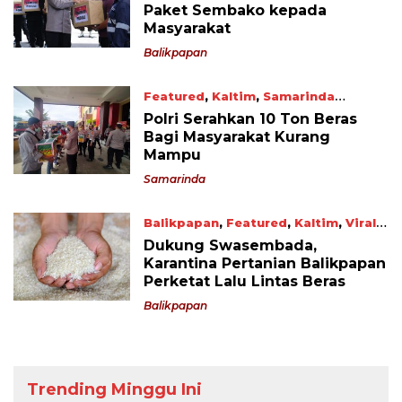
Paket Sembako kepada
Masyarakat
Balikpapan
Featured
,
Kaltim
,
Samarinda
September 9, 2022
Polri Serahkan 10 Ton Beras
Bagi Masyarakat Kurang
Mampu
Samarinda
Balikpapan
,
Featured
,
Kaltim
,
Viral
August 15, 2022
Dukung Swasembada,
Karantina Pertanian Balikpapan
Perketat Lalu Lintas Beras
Balikpapan
Trending Minggu Ini