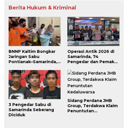
Berita Hukum & Kriminal
BNNP Kaltim Bongkar
Operasi Antik 2026 di
Jaringan Sabu
Samarinda, 74
Pontianak–Samarinda,
Pengedar dan Pemakai
Pengendali Beroperasi
Berhasil Diciduk
dari Dalam Lapas
Sidang Perdana JMB
3 Pengedar Sabu di
Group, Terdakwa Klaim
Samarinda Seberang
Penuntutan
Diciduk
Kedaluwarsa