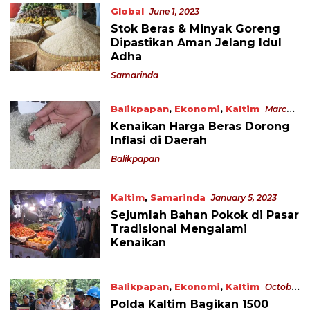
Global
June 1, 2023
Stok Beras & Minyak Goreng
Dipastikan Aman Jelang Idul
Adha
Samarinda
Balikpapan
,
Ekonomi
,
Kaltim
March
2, 2023
Kenaikan Harga Beras Dorong
Inflasi di Daerah
Balikpapan
Kaltim
,
Samarinda
January 5, 2023
Sejumlah Bahan Pokok di Pasar
Tradisional Mengalami
Kenaikan
Balikpapan
,
Ekonomi
,
Kaltim
October
11, 2022
Polda Kaltim Bagikan 1500