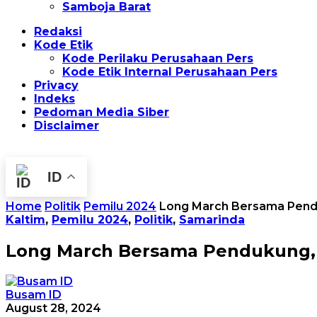
Samboja Barat
Redaksi
Kode Etik
Kode Perilaku Perusahaan Pers
Kode Etik Internal Perusahaan Pers
Privacy
Indeks
Pedoman Media Siber
Disclaimer
ID
Home
Politik
Pemilu 2024
Long March Bersama Pendu
Kaltim
,
Pemilu 2024
,
Politik
,
Samarinda
Long March Bersama Pendukung, 
Busam ID
August 28, 2024