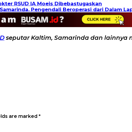
Dokter RSUD IA Moeis Dibebastugaskan
Samarinda, Pengendali Beroperasi dari Dalam La
ID
seputar Kaltim, Samarinda dan lainnya 
elds are marked
*