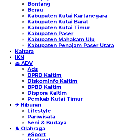
Bontang
Berau
Kabupaten Kutai Kartanegara
Kabupaten Kutai Barat
Kabupaten Kutai Timur
Kabupaten Paser
Kabupaten Mahakam Ulu
Kabupaten Penajam Paser Utara
Kaltara
IKN
⏏ ADV
Ads
DPRD Kaltim
Diskominfo Kaltim
BPBD Kaltim
Dispora Kaltim
Pemkab Kutai Timur
✈ Hiburan
Lifestyle
Pariwisata
Seni & Budaya
♞ Olahraga
eSport