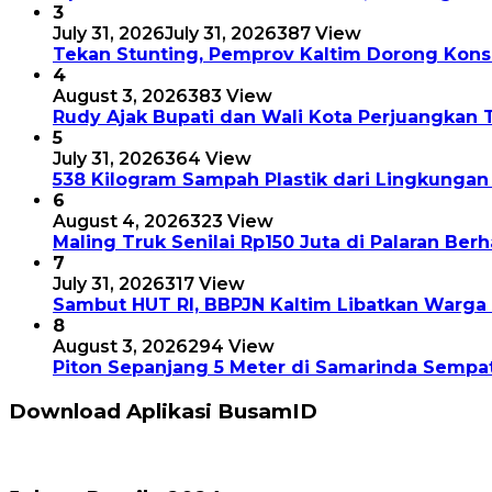
3
July 31, 2026
July 31, 2026
387 View
Tekan Stunting, Pemprov Kaltim Dorong Kon
4
August 3, 2026
383 View
Rudy Ajak Bupati dan Wali Kota Perjuangkan 
5
July 31, 2026
364 View
538 Kilogram Sampah Plastik dari Lingkungan
6
August 4, 2026
323 View
Maling Truk Senilai Rp150 Juta di Palaran Berh
7
July 31, 2026
317 View
Sambut HUT RI, BBPJN Kaltim Libatkan Warg
8
August 3, 2026
294 View
Piton Sepanjang 5 Meter di Samarinda Sempa
Download Aplikasi BusamID