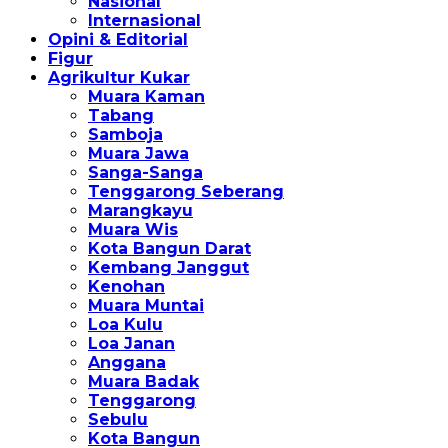
Nasional
Internasional
Opini & Editorial
Figur
Agrikultur Kukar
Muara Kaman
Tabang
Samboja
Muara Jawa
Sanga-Sanga
Tenggarong Seberang
Marangkayu
Muara Wis
Kota Bangun Darat
Kembang Janggut
Kenohan
Muara Muntai
Loa Kulu
Loa Janan
Anggana
Muara Badak
Tenggarong
Sebulu
Kota Bangun