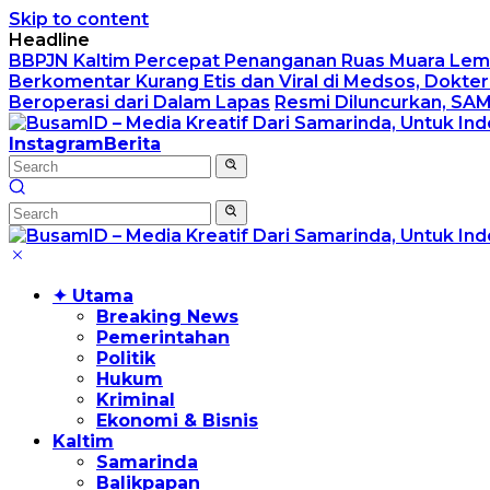
Skip to content
Headline
BBPJN Kaltim Percepat Penanganan Ruas Muara Lemb
Berkomentar Kurang Etis dan Viral di Medsos, Dokt
Beroperasi dari Dalam Lapas
Resmi Diluncurkan, SA
Instagram
Berita
✦ Utama
Breaking News
Pemerintahan
Politik
Hukum
Kriminal
Ekonomi & Bisnis
Kaltim
Samarinda
Balikpapan