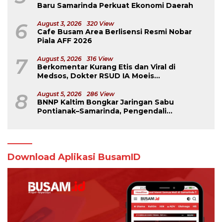
Baru Samarinda Perkuat Ekonomi Daerah
6
August 3, 2026
320 View
Cafe Busam Area Berlisensi Resmi Nobar
Piala AFF 2026
7
August 5, 2026
316 View
Berkomentar Kurang Etis dan Viral di
Medsos, Dokter RSUD IA Moeis
Dibebastugaskan
8
August 5, 2026
286 View
BNNP Kaltim Bongkar Jaringan Sabu
Pontianak–Samarinda, Pengendali
Beroperasi dari Dalam Lapas
Download Aplikasi BusamID