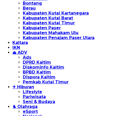
Bontang
Berau
Kabupaten Kutai Kartanegara
Kabupaten Kutai Barat
Kabupaten Kutai Timur
Kabupaten Paser
Kabupaten Mahakam Ulu
Kabupaten Penajam Paser Utara
Kaltara
IKN
⏏ ADV
Ads
DPRD Kaltim
Diskominfo Kaltim
BPBD Kaltim
Dispora Kaltim
Pemkab Kutai Timur
✈ Hiburan
Lifestyle
Pariwisata
Seni & Budaya
♞ Olahraga
eSport