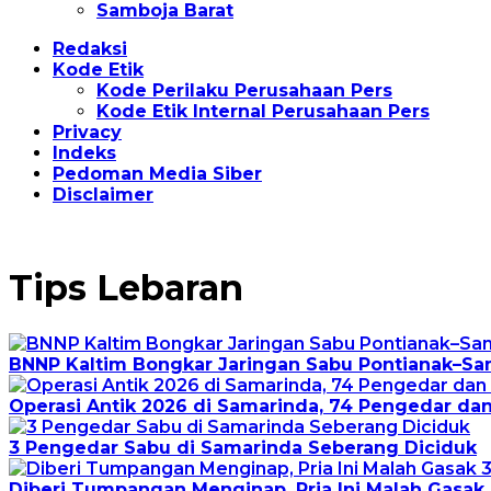
Samboja Barat
Redaksi
Kode Etik
Kode Perilaku Perusahaan Pers
Kode Etik Internal Perusahaan Pers
Privacy
Indeks
Pedoman Media Siber
Disclaimer
Tips Lebaran
BNNP Kaltim Bongkar Jaringan Sabu Pontianak–Sam
Operasi Antik 2026 di Samarinda, 74 Pengedar dan
3 Pengedar Sabu di Samarinda Seberang Diciduk
Diberi Tumpangan Menginap, Pria Ini Malah Gasak