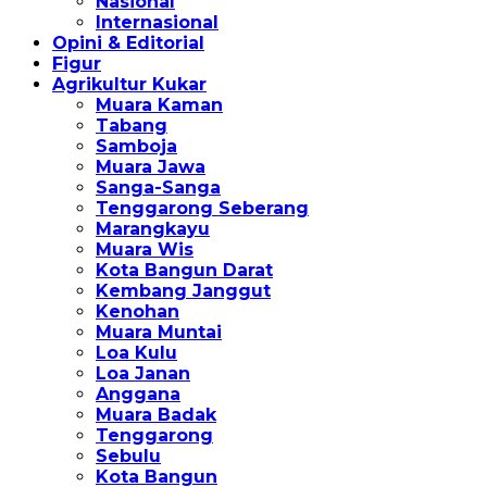
Nasional
Internasional
Opini & Editorial
Figur
Agrikultur Kukar
Muara Kaman
Tabang
Samboja
Muara Jawa
Sanga-Sanga
Tenggarong Seberang
Marangkayu
Muara Wis
Kota Bangun Darat
Kembang Janggut
Kenohan
Muara Muntai
Loa Kulu
Loa Janan
Anggana
Muara Badak
Tenggarong
Sebulu
Kota Bangun