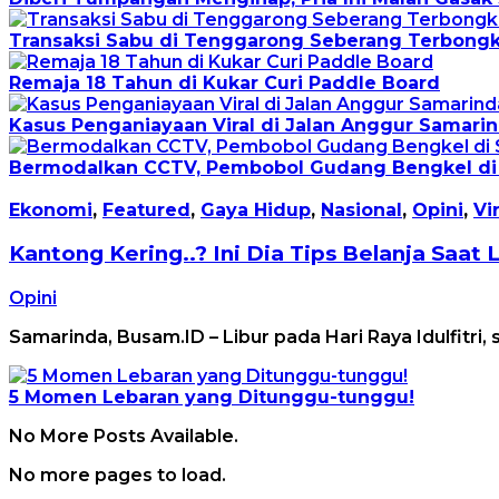
Transaksi Sabu di Tenggarong Seberang Terbongk
Remaja 18 Tahun di Kukar Curi Paddle Board
Kasus Penganiayaan Viral di Jalan Anggur Samari
Bermodalkan CCTV, Pembobol Gudang Bengkel di
Ekonomi
,
Featured
,
Gaya Hidup
,
Nasional
,
Opini
,
Vir
Kantong Kering..? Ini Dia Tips Belanja Saat 
Opini
Samarinda, Busam.ID – Libur pada Hari Raya Idulfitri
5 Momen Lebaran yang Ditunggu-tunggu!
No More Posts Available.
No more pages to load.