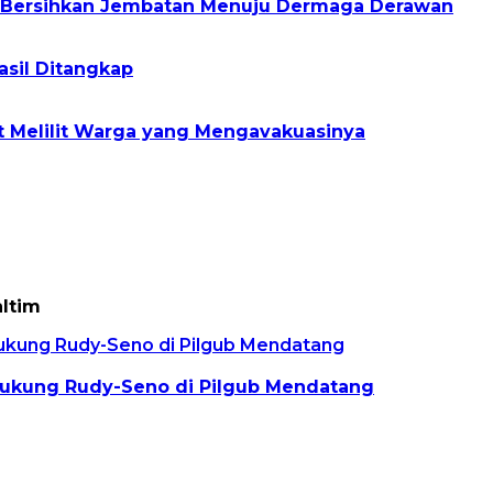
a Bersihkan Jembatan Menuju Dermaga Derawan
asil Ditangkap
t Melilit Warga yang Mengavakuasinya
altim
 Dukung Rudy-Seno di Pilgub Mendatang