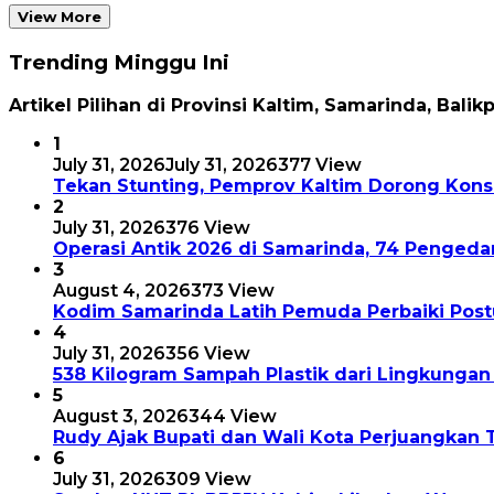
View More
Trending Minggu Ini
Artikel Pilihan di Provinsi Kaltim, Samarinda, Balik
1
July 31, 2026
July 31, 2026
377 View
Tekan Stunting, Pemprov Kaltim Dorong Kon
2
July 31, 2026
376 View
Operasi Antik 2026 di Samarinda, 74 Pengeda
3
August 4, 2026
373 View
Kodim Samarinda Latih Pemuda Perbaiki Postu
4
July 31, 2026
356 View
538 Kilogram Sampah Plastik dari Lingkungan
5
August 3, 2026
344 View
Rudy Ajak Bupati dan Wali Kota Perjuangkan 
6
July 31, 2026
309 View