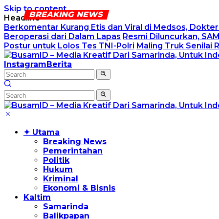
Skip to content
Headline
Berkomentar Kurang Etis dan Viral di Medsos, Dokt
Beroperasi dari Dalam Lapas
Resmi Diluncurkan, SA
Postur untuk Lolos Tes TNI-Polri
Maling Truk Senilai 
Instagram
Berita
✦ Utama
Breaking News
Pemerintahan
Politik
Hukum
Kriminal
Ekonomi & Bisnis
Kaltim
Samarinda
Balikpapan