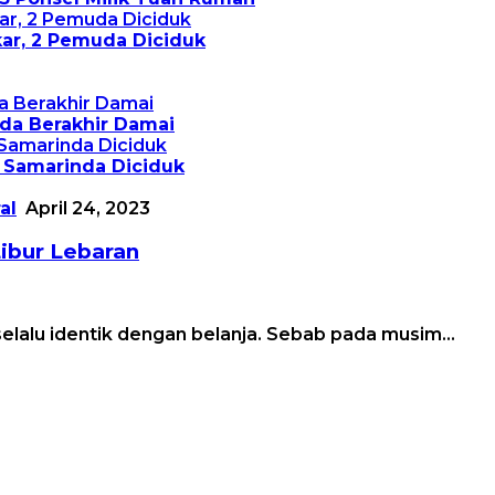
ar, 2 Pemuda Diciduk
nda Berakhir Damai
 Samarinda Diciduk
al
April 24, 2023
Libur Lebaran
, selalu identik dengan belanja. Sebab pada musim…