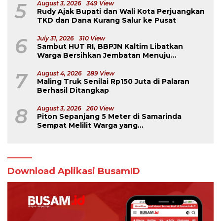
5
August 3, 2026
349 View
Rudy Ajak Bupati dan Wali Kota Perjuangkan
TKD dan Dana Kurang Salur ke Pusat
6
July 31, 2026
310 View
Sambut HUT RI, BBPJN Kaltim Libatkan
Warga Bersihkan Jembatan Menuju
Dermaga Derawan
7
August 4, 2026
289 View
Maling Truk Senilai Rp150 Juta di Palaran
Berhasil Ditangkap
8
August 3, 2026
260 View
Piton Sepanjang 5 Meter di Samarinda
Sempat Melilit Warga yang
Mengavakuasinya
Download Aplikasi BusamID