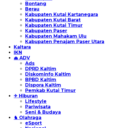
Bontang
Berau
Kabupaten Kutai Kartanegara
Kabupaten Kutai Barat
Kabupaten Kutai Timur
Kabupaten Paser
Kabupaten Mahakam Ulu
Kabupaten Penajam Paser Utara
Kaltara
IKN
⏏ ADV
Ads
DPRD Kaltim
Diskominfo Kaltim
BPBD Kaltim
Dispora Kaltim
Pemkab Kutai Timur
✈ Hiburan
Lifestyle
Pariwisata
Seni & Budaya
♞ Olahraga
eSport