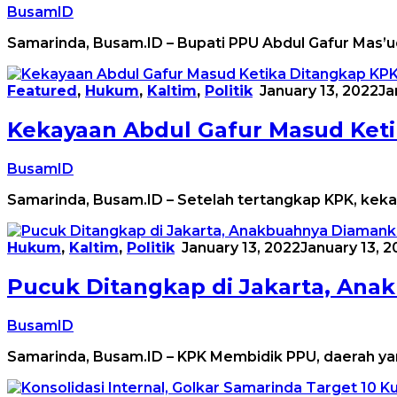
BusamID
Samarinda, Busam.ID – Bupati PPU Abdul Gafur Mas’
Featured
,
Hukum
,
Kaltim
,
Politik
January 13, 2022
Ja
Kekayaan Abdul Gafur Masud Ket
BusamID
Samarinda, Busam.ID – Setelah tertangkap KPK, kekay
Hukum
,
Kaltim
,
Politik
January 13, 2022
January 13, 2
Pucuk Ditangkap di Jakarta, Ana
BusamID
Samarinda, Busam.ID – KPK Membidik PPU, daerah yang