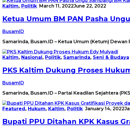
Kaltim
,
Politik
March 11, 2022
June 22, 2022
Ketua Umum BM PAN Pasha Ungu
BusamID
Samarinda, Busam.ID – Ketua Umum (Ketum) Dewan P
Kaltim
,
Nasional
,
Politik
,
Samarinda
,
Seni & Budaya
PKS Kaltim Dukung Proses Hukum
BusamID
Samarinda, Busam.ID – Partai Keadilan Sejahtera (PKS
Featured
,
Hukum
,
Kaltim
,
Politik
January 14, 2022
Ja
Bupati PPU Ditahan KPK Kasus Gra