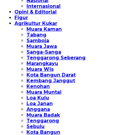
Nasional
Internasional
Opini & Editorial
Figur
Agrikultur Kukar
Muara Kaman
Tabang
Samboja
Muara Jawa
Sanga-Sanga
Tenggarong Seberang
Marangkayu
Muara Wis
Kota Bangun Darat
Kembang Janggut
Kenohan
Muara Muntai
Loa Kulu
Loa Janan
Anggana
Muara Badak
Tenggarong
Sebulu
Kota Bangun