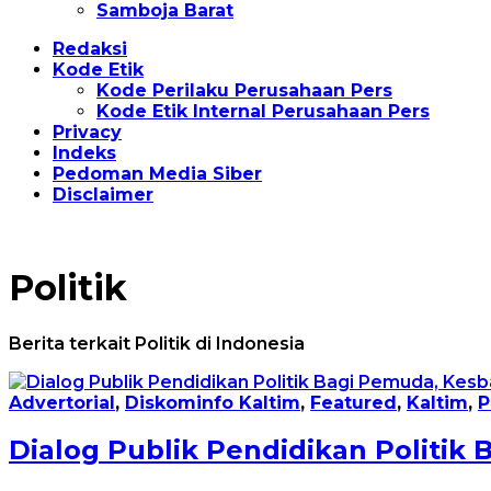
Samboja Barat
Redaksi
Kode Etik
Kode Perilaku Perusahaan Pers
Kode Etik Internal Perusahaan Pers
Privacy
Indeks
Pedoman Media Siber
Disclaimer
Politik
Berita terkait Politik di Indonesia
Advertorial
,
Diskominfo Kaltim
,
Featured
,
Kaltim
,
P
Dialog Publik Pendidikan Politik