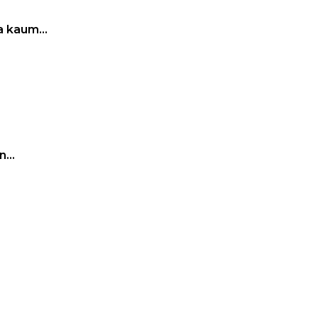
ta kaum…
un…