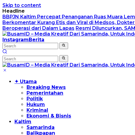
Skip to content
Headline
BBPJN Kaltim Percepat Penanganan Ruas Muara Lemb
Berkomentar Kurang Etis dan Viral di Medsos, Dokt
Beroperasi dari Dalam Lapas
Resmi Diluncurkan, SA
Instagram
Berita
✦ Utama
Breaking News
Pemerintahan
Politik
Hukum
Kriminal
Ekonomi & Bisnis
Kaltim
Samarinda
Balikpapan