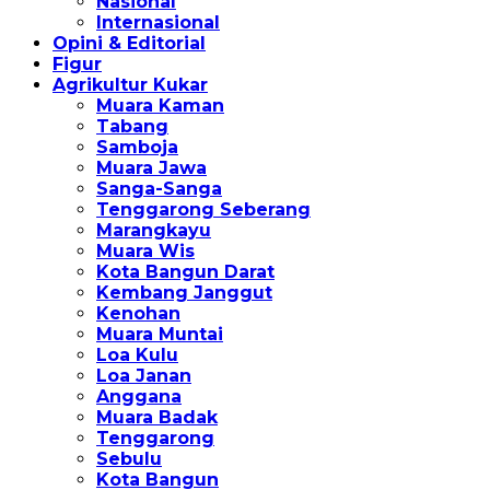
Nasional
Internasional
Opini & Editorial
Figur
Agrikultur Kukar
Muara Kaman
Tabang
Samboja
Muara Jawa
Sanga-Sanga
Tenggarong Seberang
Marangkayu
Muara Wis
Kota Bangun Darat
Kembang Janggut
Kenohan
Muara Muntai
Loa Kulu
Loa Janan
Anggana
Muara Badak
Tenggarong
Sebulu
Kota Bangun