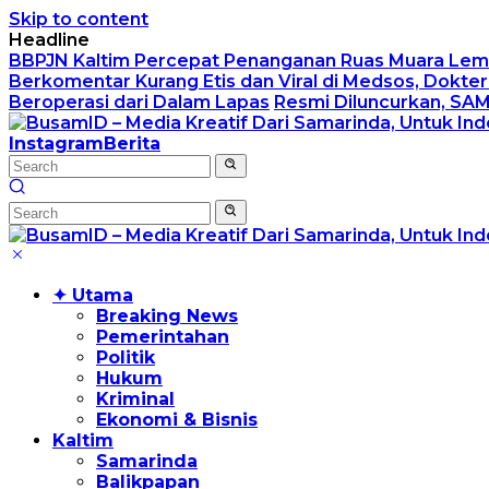
Skip to content
Headline
BBPJN Kaltim Percepat Penanganan Ruas Muara Lemb
Berkomentar Kurang Etis dan Viral di Medsos, Dokt
Beroperasi dari Dalam Lapas
Resmi Diluncurkan, SA
Instagram
Berita
✦ Utama
Breaking News
Pemerintahan
Politik
Hukum
Kriminal
Ekonomi & Bisnis
Kaltim
Samarinda
Balikpapan