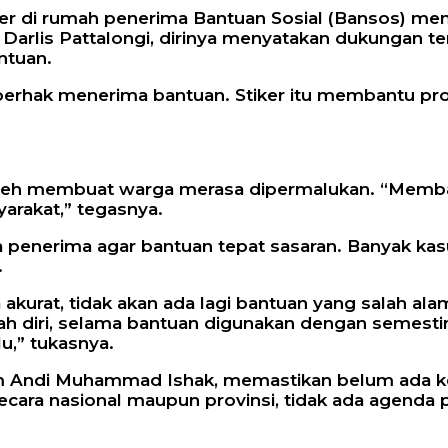
r di rumah penerima Bantuan Sosial (Bansos) men
Darlis Pattalongi, dirinya menyatakan dukungan t
ntuan.
 berhak menerima bantuan. Stiker itu membantu p
 boleh membuat warga merasa dipermalukan. “Memb
yarakat,” tegasnya.
a penerima agar bantuan tepat sasaran. Banyak kas
.
a akurat, tidak akan ada lagi bantuan yang salah al
h diri, selama bantuan digunakan dengan semestin
u,” tukasnya.
ltim Andi Muhammad Ishak, memastikan belum ada k
ik secara nasional maupun provinsi, tidak ada agen