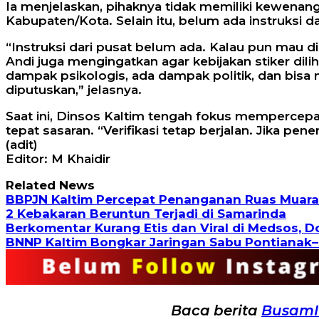
Ia menjelaskan, pihaknya tidak memiliki kewenan
Kabupaten/Kota. Selain itu, belum ada instruksi d
“Instruksi dari pusat belum ada. Kalau pun mau di
Andi juga mengingatkan agar kebijakan stiker dil
dampak psikologis, ada dampak politik, dan bisa
diputuskan,” jelasnya.
Saat ini, Dinsos Kaltim tengah fokus mempercep
tepat sasaran. “Verifikasi tetap berjalan. Jika pen
(adit)
Editor: M Khaidir
Related News
BBPJN Kaltim Percepat Penanganan Ruas Muara 
2 Kebakaran Beruntun Terjadi di Samarinda
Berkomentar Kurang Etis dan Viral di Medsos, 
BNNP Kaltim Bongkar Jaringan Sabu Pontianak–
Baca berita
Busam