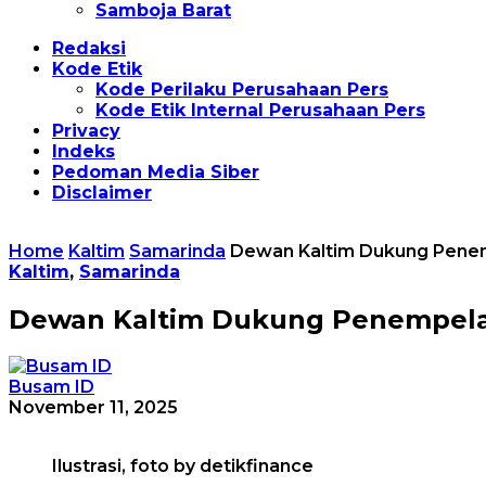
Samboja Barat
Redaksi
Kode Etik
Kode Perilaku Perusahaan Pers
Kode Etik Internal Perusahaan Pers
Privacy
Indeks
Pedoman Media Siber
Disclaimer
Home
Kaltim
Samarinda
Dewan Kaltim Dukung Penem
Kaltim
,
Samarinda
Dewan Kaltim Dukung Penempelan
Busam ID
November 11, 2025
Ilustrasi, foto by detikfinance