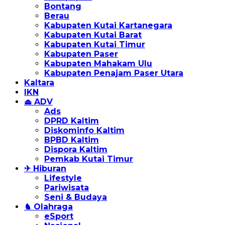
Bontang
Berau
Kabupaten Kutai Kartanegara
Kabupaten Kutai Barat
Kabupaten Kutai Timur
Kabupaten Paser
Kabupaten Mahakam Ulu
Kabupaten Penajam Paser Utara
Kaltara
IKN
⏏ ADV
Ads
DPRD Kaltim
Diskominfo Kaltim
BPBD Kaltim
Dispora Kaltim
Pemkab Kutai Timur
✈ Hiburan
Lifestyle
Pariwisata
Seni & Budaya
♞ Olahraga
eSport