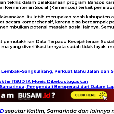
gan teknis dalam pelaksanaan program Bansos kare
ari Kementerian Sosial (Kemensos) terkait penerapa
laksanakan, itu lebih merupakan ranah kabupaten at
ihat secara komprehensif, karena bisa berdampak p
 menimbulkan potensi masalah sosial lainnya. Sem
at pemutakhiran Data Terpadu Kesejahteraan Sosia
erima yang diverifikasi ternyata sudah tidak layak, m
Lembak–Sangkulirang, Perkuat Bahu Jalan dan S
Dokter RSUD IA Moeis Dibebastugaskan
Samarinda, Pengendali Beroperasi dari Dalam La
ID
seputar Kaltim, Samarinda dan lainnya 