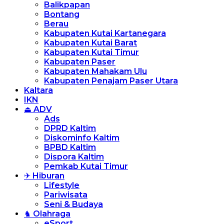
Balikpapan
Bontang
Berau
Kabupaten Kutai Kartanegara
Kabupaten Kutai Barat
Kabupaten Kutai Timur
Kabupaten Paser
Kabupaten Mahakam Ulu
Kabupaten Penajam Paser Utara
Kaltara
IKN
⏏ ADV
Ads
DPRD Kaltim
Diskominfo Kaltim
BPBD Kaltim
Dispora Kaltim
Pemkab Kutai Timur
✈ Hiburan
Lifestyle
Pariwisata
Seni & Budaya
♞ Olahraga
eSport