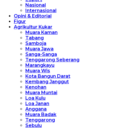
Nasional
Internasional
Opini & Editorial
Figur
Agrikultur Kukar
Muara Kaman
Tabang
Samboja
Muara Jawa
Sanga-Sanga
Tenggarong Seberang
Marangkayu
Muara Wis
Kota Bangun Darat
Kembang Janggut
Kenohan
Muara Muntai
Loa Kulu
Loa Janan
Anggana
Muara Badak
Tenggarong
Sebulu