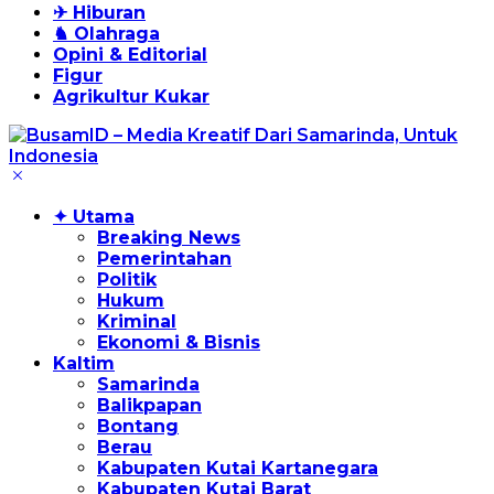
✈ Hiburan
♞ Olahraga
Opini & Editorial
Figur
Agrikultur Kukar
✦ Utama
Breaking News
Pemerintahan
Politik
Hukum
Kriminal
Ekonomi & Bisnis
Kaltim
Samarinda
Balikpapan
Bontang
Berau
Kabupaten Kutai Kartanegara
Kabupaten Kutai Barat