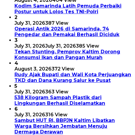
August 4, 2026
404 View
Kodim Samarinda Latih Pemuda Perbaiki
Postur untuk Lolos Tes TNI-Polri
2
July 31, 2026
387 View
Operasi Antik 2026 di Samarinda, 74
Pengedar dan Pemakai Berhasil Diciduk
3
July 31, 2026
July 31, 2026
385 View
Tekan Stunting, Pemprov Kaltim Dorong
Konsumsi Ikan dan Pangan Murah
4
August 3, 2026
372 View
Rudy Ajak Bupati dan Wali Kota Perjuangkan
TKD dan Dana Kurang Salur ke Pusat
5
July 31, 2026
363 View
538 Kilogram Sampah Plastik dari
Lingkungan Berhasil Diselamatkan
6
July 31, 2026
316 View
Sambut HUT RI, BBPJN Kaltim Libatkan
Warga Bersihkan Jembatan Menuju
Dermaga Derawan