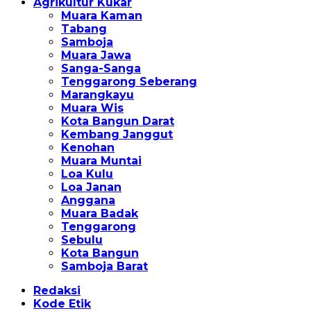
Agrikultur Kukar
Muara Kaman
Tabang
Samboja
Muara Jawa
Sanga-Sanga
Tenggarong Seberang
Marangkayu
Muara Wis
Kota Bangun Darat
Kembang Janggut
Kenohan
Muara Muntai
Loa Kulu
Loa Janan
Anggana
Muara Badak
Tenggarong
Sebulu
Kota Bangun
Samboja Barat
Redaksi
Kode Etik