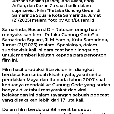
Adzana Shaliha (Ashel), Arla Ailani, Endy
Arfian, dan Razan Zu saat hadir dalam
suprisevisit Film “Petaka Gunung Gede” di
Samarinda Square Kota Samarinda, Jumat
(21/2025) malam, foto by Adit/Busam.id
Samarinda, Busam.ID – Ratusan orang hadir
menyaksikan film “Petaka Gunung Gede” di
Samarinda Square, Jl M Yamin, Kota Samarinda,
Jumat (21/2025) malam. Spesialnya, dalam
suprisevisit kali ini para cast hadir langsung
untuk memberi kejutan kepada para penonton
film ini.
Film hasil produksi Starvision ini diangkat
berdasarkan sebuah kisah nyata, yakni cerita
pendakian Maya dan Ita pada tahun 2007 saat
keduanya mendaki ke Gunung Gede yang sudah
banyak diketahui masyarakat dan viral
belakangan ini dalam tayangan sebuah podcast
yang disaksikan lebih dari 17 juta kali.
Dalam film berdurasi 98 menit tersebut