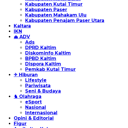
Kabupaten Kutai Timur
Kabupaten Paser
Kabupaten Mahakam Ulu
Kabupaten Penajam Paser Utara
Kaltara
IKN
⏏ ADV
Ads
DPRD Kaltim
Diskominfo Kaltim
BPBD Kaltim
Dispora Kaltim
Pemkab Kutai Timur
✈ Hiburan
Lifestyle
Pariwisata
Seni & Budaya
♞ Olahraga
eSport
Nasional
Internasional
Opini & Editorial
Figur