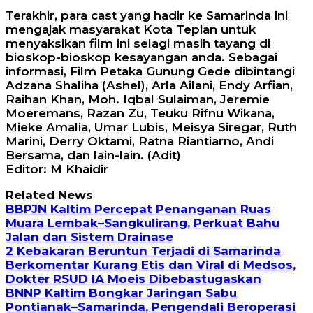
Terakhir, para cast yang hadir ke Samarinda ini
mengajak masyarakat Kota Tepian untuk
menyaksikan film ini selagi masih tayang di
bioskop-bioskop kesayangan anda. Sebagai
informasi, Film Petaka Gunung Gede dibintangi
Adzana Shaliha (Ashel), Arla Ailani, Endy Arfian,
Raihan Khan, Moh. Iqbal Sulaiman, Jeremie
Moeremans, Razan Zu, Teuku Rifnu Wikana,
Mieke Amalia, Umar Lubis, Meisya Siregar, Ruth
Marini, Derry Oktami, Ratna Riantiarno, Andi
Bersama, dan lain-lain. (Adit)
Editor: M Khaidir
Related News
BBPJN Kaltim Percepat Penanganan Ruas
Muara Lembak–Sangkulirang, Perkuat Bahu
Jalan dan Sistem Drainase
2 Kebakaran Beruntun Terjadi di Samarinda
Berkomentar Kurang Etis dan Viral di Medsos,
Dokter RSUD IA Moeis Dibebastugaskan
BNNP Kaltim Bongkar Jaringan Sabu
Pontianak–Samarinda, Pengendali Beroperasi