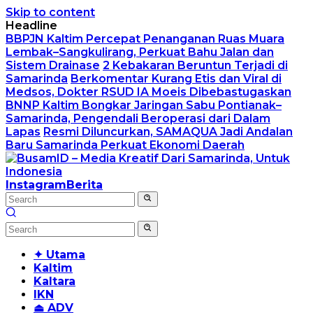
Skip to content
Headline
BBPJN Kaltim Percepat Penanganan Ruas Muara
Lembak–Sangkulirang, Perkuat Bahu Jalan dan
Sistem Drainase
2 Kebakaran Beruntun Terjadi di
Samarinda
Berkomentar Kurang Etis dan Viral di
Medsos, Dokter RSUD IA Moeis Dibebastugaskan
BNNP Kaltim Bongkar Jaringan Sabu Pontianak–
Samarinda, Pengendali Beroperasi dari Dalam
Lapas
Resmi Diluncurkan, SAMAQUA Jadi Andalan
Baru Samarinda Perkuat Ekonomi Daerah
Instagram
Berita
✦ Utama
Kaltim
Kaltara
IKN
⏏ ADV