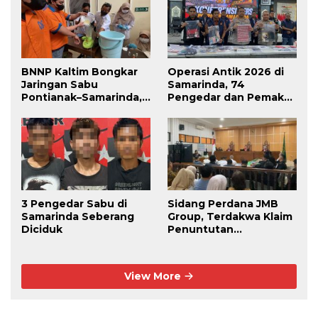
BNNP Kaltim Bongkar
Operasi Antik 2026 di
Jaringan Sabu
Samarinda, 74
Pontianak–Samarinda,
Pengedar dan Pemakai
Pengendali Beroperasi
Berhasil Diciduk
dari Dalam Lapas
3 Pengedar Sabu di
Sidang Perdana JMB
Samarinda Seberang
Group, Terdakwa Klaim
Diciduk
Penuntutan
Kedaluwarsa
View More