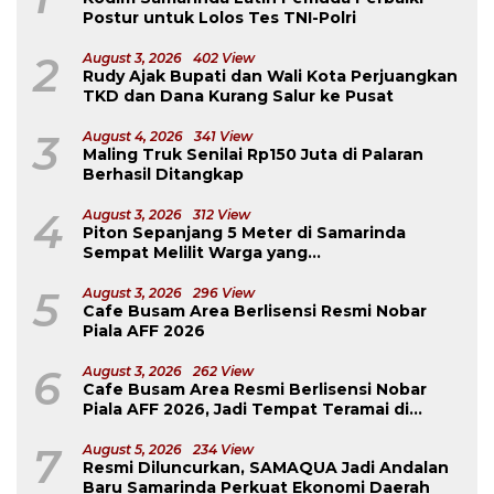
Postur untuk Lolos Tes TNI-Polri
2
August 3, 2026
402 View
Rudy Ajak Bupati dan Wali Kota Perjuangkan
TKD dan Dana Kurang Salur ke Pusat
3
August 4, 2026
341 View
Maling Truk Senilai Rp150 Juta di Palaran
Berhasil Ditangkap
4
August 3, 2026
312 View
Piton Sepanjang 5 Meter di Samarinda
Sempat Melilit Warga yang
Mengavakuasinya
5
August 3, 2026
296 View
Cafe Busam Area Berlisensi Resmi Nobar
Piala AFF 2026
6
August 3, 2026
262 View
Cafe Busam Area Resmi Berlisensi Nobar
Piala AFF 2026, Jadi Tempat Teramai di
Samarinda
7
August 5, 2026
234 View
Resmi Diluncurkan, SAMAQUA Jadi Andalan
Baru Samarinda Perkuat Ekonomi Daerah