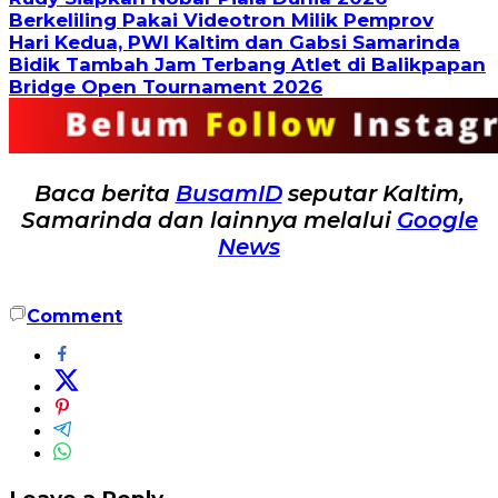
Berkeliling Pakai Videotron Milik Pemprov
Hari Kedua, PWI Kaltim dan Gabsi Samarinda
Bidik Tambah Jam Terbang Atlet di Balikpapan
Bridge Open Tournament 2026
Baca berita
BusamID
seputar Kaltim,
Samarinda dan lainnya melalui
Google
News
Comment