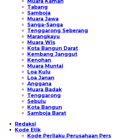
Muara Kaman
Tabang
Samboja
Muara Jawa
Sanga-Sanga
Tenggarong Seberang
Marangkayu
Muara Wis
Kota Bangun Darat
Kembang Janggut
Kenohan
Muara Muntai
Loa Kulu
Loa Janan
Anggana
Muara Badak
Tenggarong
Sebulu
Kota Bangun
Samboja Barat
Redaksi
Kode Etik
Kode Perilaku Perusahaan Pers