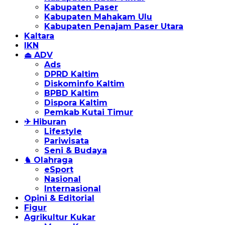
Kabupaten Paser
Kabupaten Mahakam Ulu
Kabupaten Penajam Paser Utara
Kaltara
IKN
⏏ ADV
Ads
DPRD Kaltim
Diskominfo Kaltim
BPBD Kaltim
Dispora Kaltim
Pemkab Kutai Timur
✈ Hiburan
Lifestyle
Pariwisata
Seni & Budaya
♞ Olahraga
eSport
Nasional
Internasional
Opini & Editorial
Figur
Agrikultur Kukar