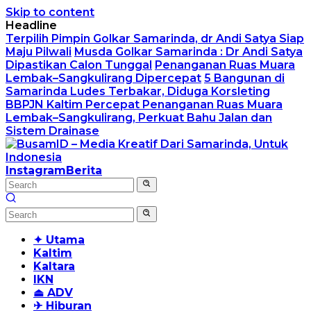
Skip to content
Headline
Terpilih Pimpin Golkar Samarinda, dr Andi Satya Siap
Maju Pilwali
Musda Golkar Samarinda : Dr Andi Satya
Dipastikan Calon Tunggal
Penanganan Ruas Muara
Lembak–Sangkulirang Dipercepat
5 Bangunan di
Samarinda Ludes Terbakar, Diduga Korsleting
BBPJN Kaltim Percepat Penanganan Ruas Muara
Lembak–Sangkulirang, Perkuat Bahu Jalan dan
Sistem Drainase
Instagram
Berita
✦ Utama
Kaltim
Kaltara
IKN
⏏ ADV
✈ Hiburan