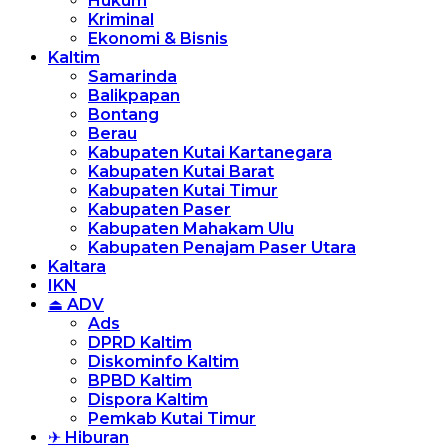
Hukum
Kriminal
Ekonomi & Bisnis
Kaltim
Samarinda
Balikpapan
Bontang
Berau
Kabupaten Kutai Kartanegara
Kabupaten Kutai Barat
Kabupaten Kutai Timur
Kabupaten Paser
Kabupaten Mahakam Ulu
Kabupaten Penajam Paser Utara
Kaltara
IKN
⏏ ADV
Ads
DPRD Kaltim
Diskominfo Kaltim
BPBD Kaltim
Dispora Kaltim
Pemkab Kutai Timur
✈ Hiburan