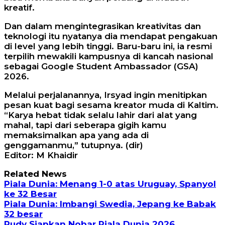
kreatif.
Dan dalam mengintegrasikan kreativitas dan
teknologi itu nyatanya dia mendapat pengakuan
di level yang lebih tinggi. Baru-baru ini, ia resmi
terpilih mewakili kampusnya di kancah nasional
sebagai Google Student Ambassador (GSA)
2026.
Melalui perjalanannya, Irsyad ingin menitipkan
pesan kuat bagi sesama kreator muda di Kaltim.
“Karya hebat tidak selalu lahir dari alat yang
mahal, tapi dari seberapa gigih kamu
memaksimalkan apa yang ada di
genggamanmu,” tutupnya. (dir)
Editor: M Khaidir
Related News
Piala Dunia: Menang 1-0 atas Uruguay, Spanyol
ke 32 Besar
Piala Dunia: Imbangi Swedia, Jepang ke Babak
32 besar
Rudy Siapkan Nobar Piala Dunia 2026