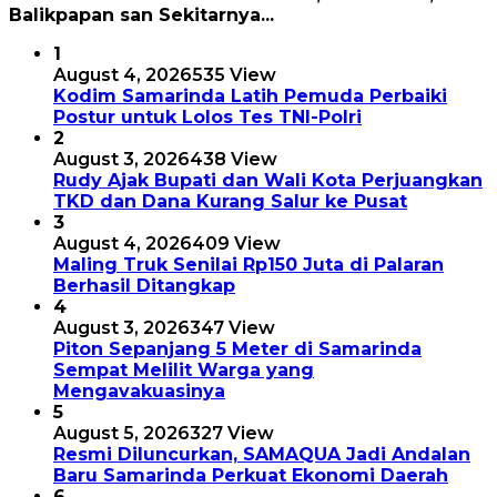
Balikpapan san Sekitarnya...
1
August 4, 2026
535 View
Kodim Samarinda Latih Pemuda Perbaiki
Postur untuk Lolos Tes TNI-Polri
2
August 3, 2026
438 View
Rudy Ajak Bupati dan Wali Kota Perjuangkan
TKD dan Dana Kurang Salur ke Pusat
3
August 4, 2026
409 View
Maling Truk Senilai Rp150 Juta di Palaran
Berhasil Ditangkap
4
August 3, 2026
347 View
Piton Sepanjang 5 Meter di Samarinda
Sempat Melilit Warga yang
Mengavakuasinya
5
August 5, 2026
327 View
Resmi Diluncurkan, SAMAQUA Jadi Andalan
Baru Samarinda Perkuat Ekonomi Daerah
6