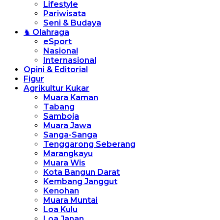
Lifestyle
Pariwisata
Seni & Budaya
♞ Olahraga
eSport
Nasional
Internasional
Opini & Editorial
Figur
Agrikultur Kukar
Muara Kaman
Tabang
Samboja
Muara Jawa
Sanga-Sanga
Tenggarong Seberang
Marangkayu
Muara Wis
Kota Bangun Darat
Kembang Janggut
Kenohan
Muara Muntai
Loa Kulu
Loa Janan