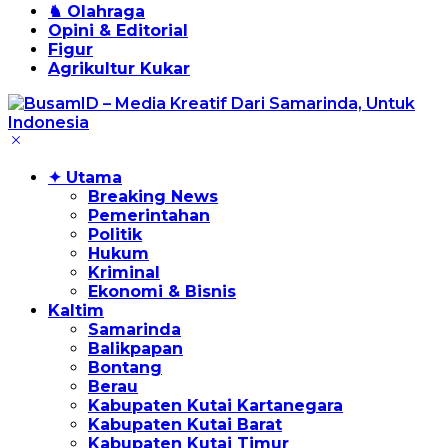
♞ Olahraga
Opini & Editorial
Figur
Agrikultur Kukar
✦ Utama
Breaking News
Pemerintahan
Politik
Hukum
Kriminal
Ekonomi & Bisnis
Kaltim
Samarinda
Balikpapan
Bontang
Berau
Kabupaten Kutai Kartanegara
Kabupaten Kutai Barat
Kabupaten Kutai Timur