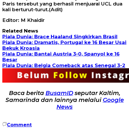
Paris tersebut yang berhasil menjuarai UCL dua
kali berturut-turut.(Adit)
Editor: M Khaidir
Related News
Piala Dunia: Brace Haaland Singkirkan Brasil
Piala Dunia: Dramatis, Portugal ke 16 Besar Usai
Bekuk Kroasia
Piala Dunia: Bantai Austria 3-0, Spanyol ke 16
Besar
Piala Dunia: Belgia Comeback atas Senegal 3-2
Baca berita
BusamID
seputar Kaltim,
Samarinda dan lainnya melalui
Google
News
Comment