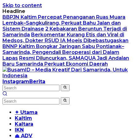
Skip to content
Headline
BBPJN Kaltim Percepat Penanganan Ruas Muara
Lembak–Sangkulirang, Perkuat Bahu Jalan dan
Sistem Drainase
2 Kebakaran Beruntun Terjadi di
Samarinda
Berkomentar Kurang Etis dan Viral di
Medsos, Dokter RSUD IA Moeis Dibebastugaskan
BNNP Kaltim Bongkar Jaringan Sabu Pontianak–
Samarinda, Pengendali Beroperasi dari Dalam
Lapas
Resmi Diluncurkan, SAMAQUA Jadi Andalan
Baru Samarinda Perkuat Ekonomi Daerah
Instagram
Berita
✦ Utama
Kaltim
Kaltara
IKN
⏏ ADV