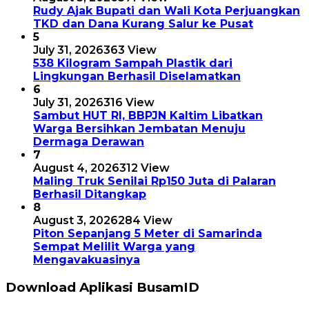
Rudy Ajak Bupati dan Wali Kota Perjuangkan
TKD dan Dana Kurang Salur ke Pusat
5
July 31, 2026
363 View
538 Kilogram Sampah Plastik dari
Lingkungan Berhasil Diselamatkan
6
July 31, 2026
316 View
Sambut HUT RI, BBPJN Kaltim Libatkan
Warga Bersihkan Jembatan Menuju
Dermaga Derawan
7
August 4, 2026
312 View
Maling Truk Senilai Rp150 Juta di Palaran
Berhasil Ditangkap
8
August 3, 2026
284 View
Piton Sepanjang 5 Meter di Samarinda
Sempat Melilit Warga yang
Mengavakuasinya
Download Aplikasi BusamID