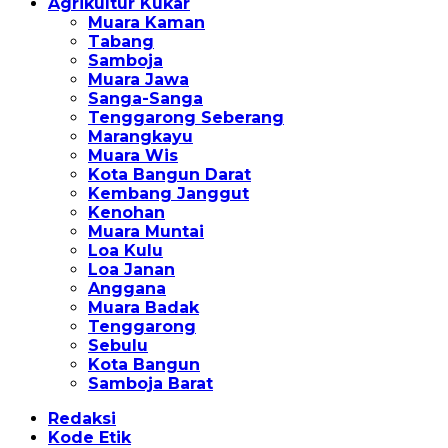
Agrikultur Kukar
Muara Kaman
Tabang
Samboja
Muara Jawa
Sanga-Sanga
Tenggarong Seberang
Marangkayu
Muara Wis
Kota Bangun Darat
Kembang Janggut
Kenohan
Muara Muntai
Loa Kulu
Loa Janan
Anggana
Muara Badak
Tenggarong
Sebulu
Kota Bangun
Samboja Barat
Redaksi
Kode Etik