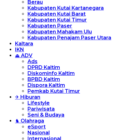
Berau
Kabupaten Kutai Kartanegara
Kabupaten Kutai Barat
Kabupaten Kutai Timur
Kabupaten Paser
Kabupaten Mahakam Ulu
Kabupaten Penajam Paser Utara
Kaltara
IKN
⏏ ADV
Ads
DPRD Kaltim
Diskominfo Kaltim
BPBD Kaltim
Dispora Kaltim
Pemkab Kutai Timur
✈ Hiburan
Lifestyle
Pariwisata
Seni & Budaya
♞ Olahraga
eSport
Nasional
Internasional