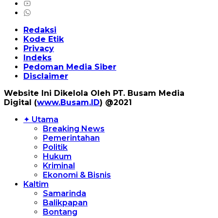
Redaksi
Kode Etik
Privacy
Indeks
Pedoman Media Siber
Disclaimer
Website Ini Dikelola Oleh PT. Busam Media
Digital (
www.Busam.ID
) @2021
✦ Utama
Breaking News
Pemerintahan
Politik
Hukum
Kriminal
Ekonomi & Bisnis
Kaltim
Samarinda
Balikpapan
Bontang