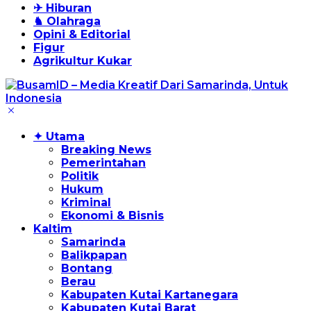
✈ Hiburan
♞ Olahraga
Opini & Editorial
Figur
Agrikultur Kukar
✦ Utama
Breaking News
Pemerintahan
Politik
Hukum
Kriminal
Ekonomi & Bisnis
Kaltim
Samarinda
Balikpapan
Bontang
Berau
Kabupaten Kutai Kartanegara
Kabupaten Kutai Barat