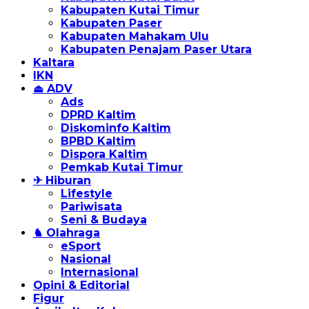
Kabupaten Kutai Timur
Kabupaten Paser
Kabupaten Mahakam Ulu
Kabupaten Penajam Paser Utara
Kaltara
IKN
⏏ ADV
Ads
DPRD Kaltim
Diskominfo Kaltim
BPBD Kaltim
Dispora Kaltim
Pemkab Kutai Timur
✈ Hiburan
Lifestyle
Pariwisata
Seni & Budaya
♞ Olahraga
eSport
Nasional
Internasional
Opini & Editorial
Figur