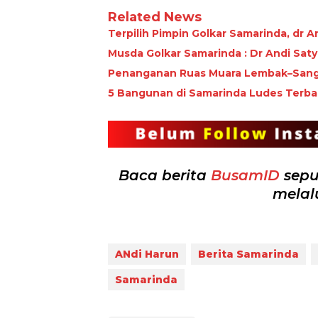
Related News
Terpilih Pimpin Golkar Samarinda, dr An
Musda Golkar Samarinda : Dr Andi Sat
Penanganan Ruas Muara Lembak–Sangk
5 Bangunan di Samarinda Ludes Terbak
Baca berita
BusamID
sepu
melal
ANdi Harun
Berita Samarinda
Samarinda