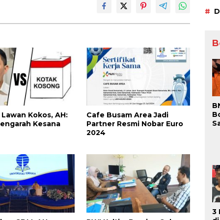
D
B
B
B
 Lawan Kokos, AH:
Cafe Busam Area Jadi
S
Mengarah Kesana
Partner Resmi Nobar Euro
S
2024
P
Be
D
3