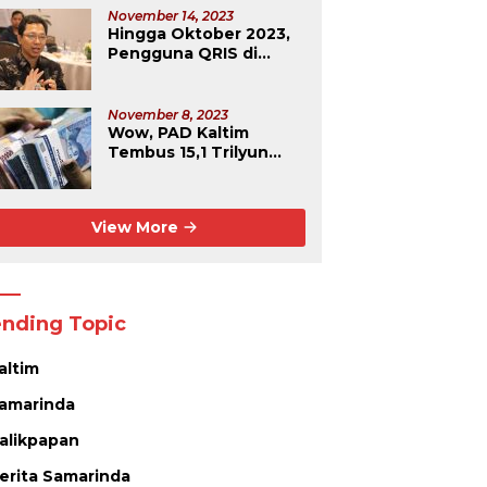
November 14, 2023
Hingga Oktober 2023,
Pengguna QRIS di
Kaltim Capai Rekor
Tertinggi Se-
Kalimantan
November 8, 2023
Wow, PAD Kaltim
Tembus 15,1 Trilyun
Rupiah
View More
ending Topic
altim
amarinda
alikpapan
erita Samarinda