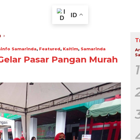
ID
m
T
info Samarinda
,
Featured
,
Kaltim
,
Samarinda
Ar
Sa
elar Pasar Pangan Murah
1