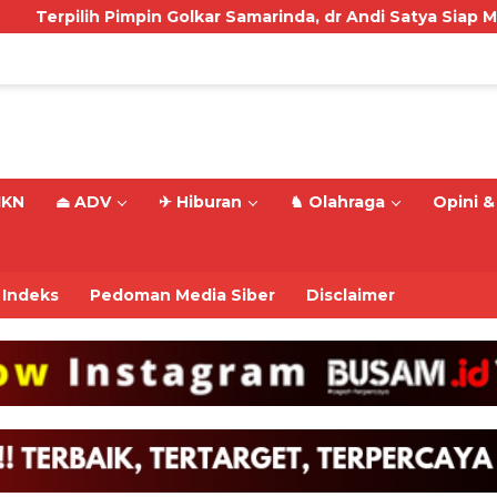
 Golkar Samarinda, dr Andi Satya Siap Maju Pilwali
M
IKN
⏏ ADV
✈ Hiburan
♞ Olahraga
Opini & 
Indeks
Pedoman Media Siber
Disclaimer