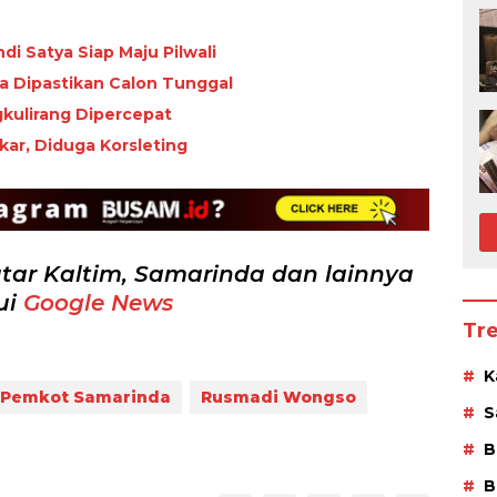
di Satya Siap Maju Pilwali
ya Dipastikan Calon Tunggal
ulirang Dipercepat
ar, Diduga Korsleting
tar Kaltim, Samarinda dan lainnya
ui
Google News
Tr
K
Pemkot Samarinda
Rusmadi Wongso
S
B
B