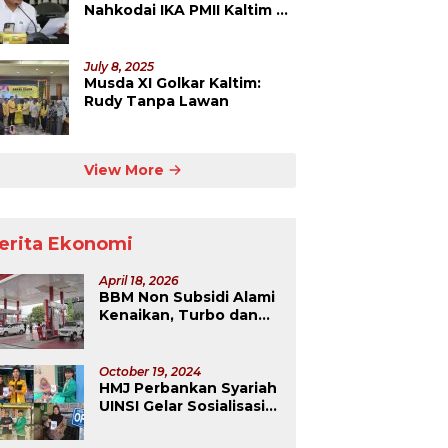
Nahkodai IKA PMII Kaltim 5
Tahun ke Depan
July 8, 2025
Musda XI Golkar Kaltim:
Rudy Tanpa Lawan
View More
erita Ekonomi
April 18, 2026
BBM Non Subsidi Alami
Kenaikan, Turbo dan
Dexlite Melonjak
Drastis
October 19, 2024
HMJ Perbankan Syariah
UINSI Gelar Sosialisasi
dan Pembuatan QRIS