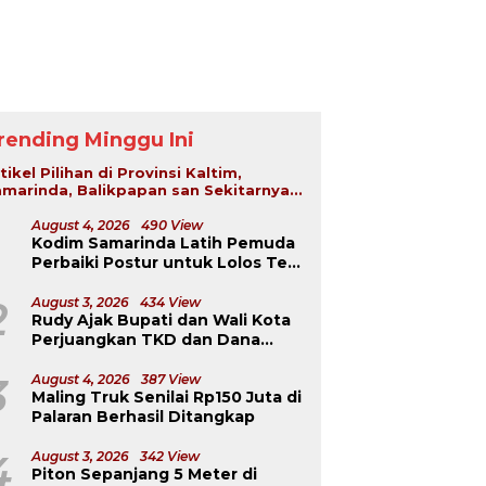
rending Minggu Ini
tikel Pilihan di Provinsi Kaltim,
marinda, Balikpapan san Sekitarnya...
August 4, 2026
490 View
Kodim Samarinda Latih Pemuda
Perbaiki Postur untuk Lolos Tes
TNI-Polri
2
August 3, 2026
434 View
Rudy Ajak Bupati dan Wali Kota
Perjuangkan TKD dan Dana
Kurang Salur ke Pusat
3
August 4, 2026
387 View
Maling Truk Senilai Rp150 Juta di
Palaran Berhasil Ditangkap
4
August 3, 2026
342 View
Piton Sepanjang 5 Meter di