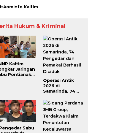
iskominfo Kaltim
erita Hukum & Kriminal
NNP Kaltim
ongkar Jaringan
abu Pontianak–
amarinda,
Operasi Antik
engendali
2026 di
roperasi dari
Samarinda, 74
alam Lapas
Pengedar dan
Pemakai Berhasil
Diciduk
 Pengedar Sabu