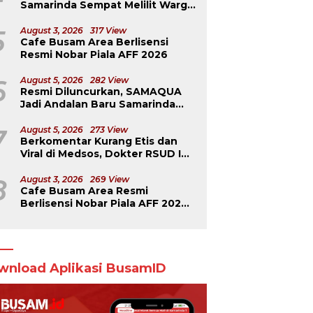
Samarinda Sempat Melilit Warga
yang Mengavakuasinya
5
August 3, 2026
317 View
Cafe Busam Area Berlisensi
Resmi Nobar Piala AFF 2026
6
August 5, 2026
282 View
Resmi Diluncurkan, SAMAQUA
Jadi Andalan Baru Samarinda
Perkuat Ekonomi Daerah
7
August 5, 2026
273 View
Berkomentar Kurang Etis dan
Viral di Medsos, Dokter RSUD IA
Moeis Dibebastugaskan
8
August 3, 2026
269 View
Cafe Busam Area Resmi
Berlisensi Nobar Piala AFF 2026,
Jadi Tempat Teramai di
Samarinda
wnload Aplikasi BusamID