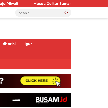
usda Golkar Samarinda : Dr Andi Satya Dipastikan Calon T
Editorial
Figur