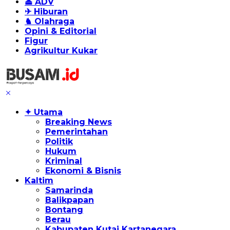
⏏ ADV
✈ Hiburan
♞ Olahraga
Opini & Editorial
Figur
Agrikultur Kukar
✦ Utama
Breaking News
Pemerintahan
Politik
Hukum
Kriminal
Ekonomi & Bisnis
Kaltim
Samarinda
Balikpapan
Bontang
Berau
Kabupaten Kutai Kartanegara