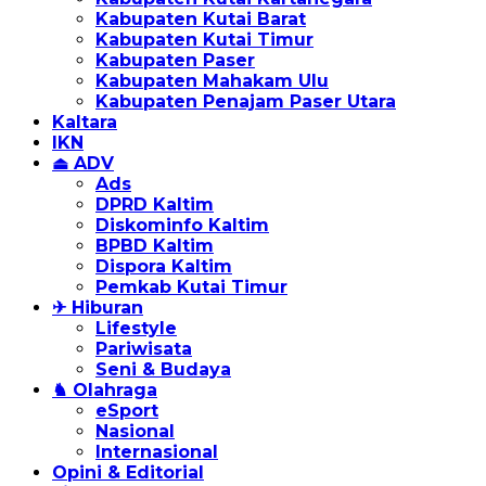
Kabupaten Kutai Barat
Kabupaten Kutai Timur
Kabupaten Paser
Kabupaten Mahakam Ulu
Kabupaten Penajam Paser Utara
Kaltara
IKN
⏏ ADV
Ads
DPRD Kaltim
Diskominfo Kaltim
BPBD Kaltim
Dispora Kaltim
Pemkab Kutai Timur
✈ Hiburan
Lifestyle
Pariwisata
Seni & Budaya
♞ Olahraga
eSport
Nasional
Internasional
Opini & Editorial