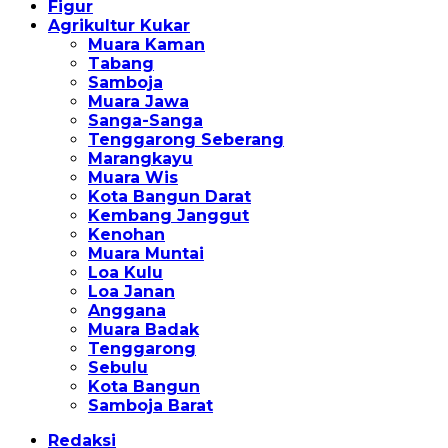
Figur
Agrikultur Kukar
Muara Kaman
Tabang
Samboja
Muara Jawa
Sanga-Sanga
Tenggarong Seberang
Marangkayu
Muara Wis
Kota Bangun Darat
Kembang Janggut
Kenohan
Muara Muntai
Loa Kulu
Loa Janan
Anggana
Muara Badak
Tenggarong
Sebulu
Kota Bangun
Samboja Barat
Redaksi