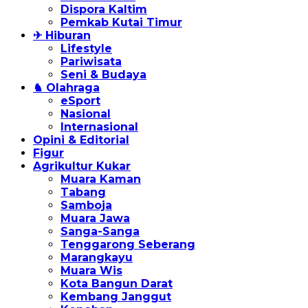
Dispora Kaltim
Pemkab Kutai Timur
✈ Hiburan
Lifestyle
Pariwisata
Seni & Budaya
♞ Olahraga
eSport
Nasional
Internasional
Opini & Editorial
Figur
Agrikultur Kukar
Muara Kaman
Tabang
Samboja
Muara Jawa
Sanga-Sanga
Tenggarong Seberang
Marangkayu
Muara Wis
Kota Bangun Darat
Kembang Janggut