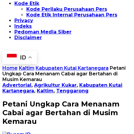
Kode Etik
Kode Perilaku Perusahaan Pers
Kode Etik Internal Perusahaan Pers
Privacy
Indeks
Pedoman Media Siber
Disclaimer
ID
Home
Kaltim
Kabupaten Kutai Kartanegara
Petani
Ungkap Cara Menanam Cabai agar Bertahan di
Musim Kemarau
Advertorial
,
Agrikultur Kukar
,
Kabupaten Kutai
Kartanegara
,
Kaltim
,
Tenggarong
Petani Ungkap Cara Menanam
Cabai agar Bertahan di Musim
Kemarau