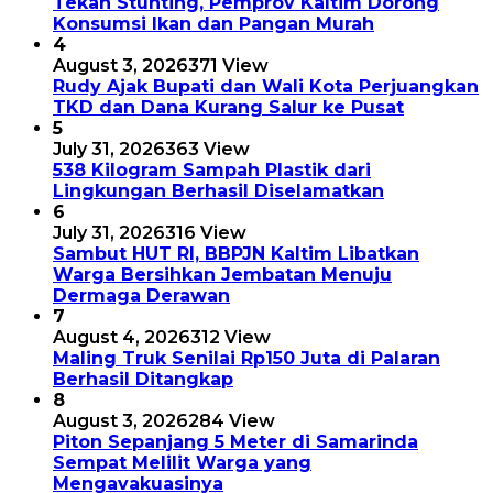
Tekan Stunting, Pemprov Kaltim Dorong
Konsumsi Ikan dan Pangan Murah
4
August 3, 2026
371 View
Rudy Ajak Bupati dan Wali Kota Perjuangkan
TKD dan Dana Kurang Salur ke Pusat
5
July 31, 2026
363 View
538 Kilogram Sampah Plastik dari
Lingkungan Berhasil Diselamatkan
6
July 31, 2026
316 View
Sambut HUT RI, BBPJN Kaltim Libatkan
Warga Bersihkan Jembatan Menuju
Dermaga Derawan
7
August 4, 2026
312 View
Maling Truk Senilai Rp150 Juta di Palaran
Berhasil Ditangkap
8
August 3, 2026
284 View
Piton Sepanjang 5 Meter di Samarinda
Sempat Melilit Warga yang
Mengavakuasinya