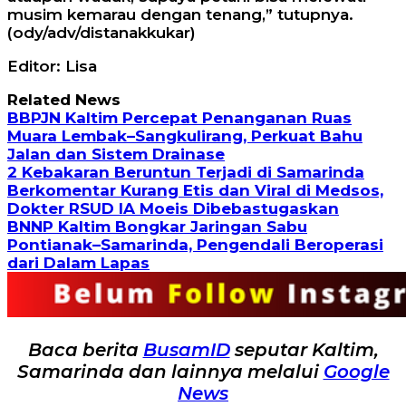
musim kemarau dengan tenang,” tutupnya.
(ody/adv/distanakkukar)
Editor: Lisa
Related News
BBPJN Kaltim Percepat Penanganan Ruas
Muara Lembak–Sangkulirang, Perkuat Bahu
Jalan dan Sistem Drainase
2 Kebakaran Beruntun Terjadi di Samarinda
Berkomentar Kurang Etis dan Viral di Medsos,
Dokter RSUD IA Moeis Dibebastugaskan
BNNP Kaltim Bongkar Jaringan Sabu
Pontianak–Samarinda, Pengendali Beroperasi
dari Dalam Lapas
Baca berita
BusamID
seputar Kaltim,
Samarinda dan lainnya melalui
Google
News