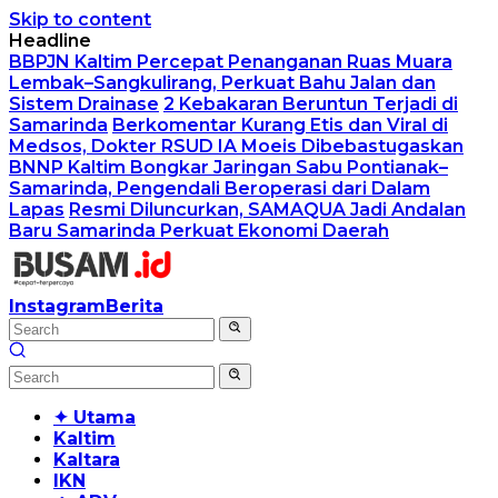
Skip to content
Headline
BBPJN Kaltim Percepat Penanganan Ruas Muara
Lembak–Sangkulirang, Perkuat Bahu Jalan dan
Sistem Drainase
2 Kebakaran Beruntun Terjadi di
Samarinda
Berkomentar Kurang Etis dan Viral di
Medsos, Dokter RSUD IA Moeis Dibebastugaskan
BNNP Kaltim Bongkar Jaringan Sabu Pontianak–
Samarinda, Pengendali Beroperasi dari Dalam
Lapas
Resmi Diluncurkan, SAMAQUA Jadi Andalan
Baru Samarinda Perkuat Ekonomi Daerah
Instagram
Berita
✦ Utama
Kaltim
Kaltara
IKN