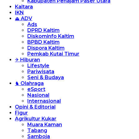
Kabupaten Penajam Paser Utara
Kaltara
IKN
⏏ ADV
Ads
DPRD Kaltim
Diskominfo Kaltim
BPBD Kaltim
Dispora Kaltim
Pemkab Kutai Timur
✈ Hiburan
Lifestyle
Pariwisata
Seni & Budaya
♞ Olahraga
eSport
Nasional
Internasional
Opini & Editorial
Figur
Agrikultur Kukar
Muara Kaman
Tabang
Samboja