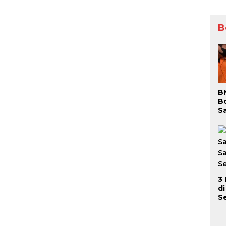
B
B
B
S
S
P
Be
D
3
d
S