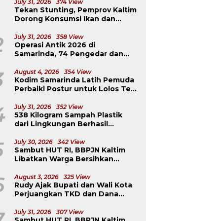
July 31, 2026
374 View
Tekan Stunting, Pemprov Kaltim
Dorong Konsumsi Ikan dan
Pangan Murah
2
July 31, 2026
358 View
Operasi Antik 2026 di
Samarinda, 74 Pengedar dan
Pemakai Berhasil Diciduk
3
August 4, 2026
354 View
Kodim Samarinda Latih Pemuda
Perbaiki Postur untuk Lolos Tes
TNI-Polri
4
July 31, 2026
352 View
538 Kilogram Sampah Plastik
dari Lingkungan Berhasil
Diselamatkan
5
July 30, 2026
342 View
Sambut HUT RI, BBPJN Kaltim
Libatkan Warga Bersihkan
Jembatan Menuju Dermaga
Derawan
6
August 3, 2026
325 View
Rudy Ajak Bupati dan Wali Kota
Perjuangkan TKD dan Dana
Kurang Salur ke Pusat
7
July 31, 2026
307 View
Sambut HUT RI, BBPJN Kaltim