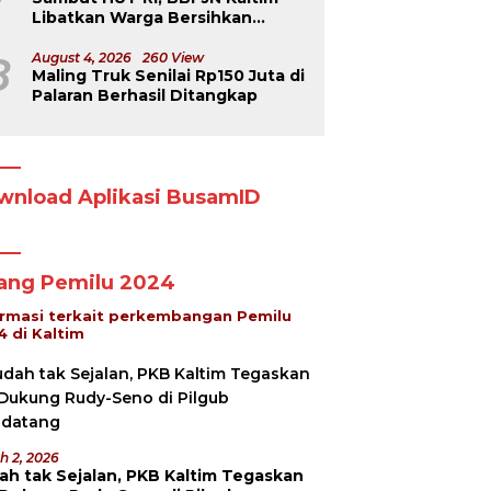
Libatkan Warga Bersihkan
Jembatan Menuju Dermaga
Derawan
8
August 4, 2026
260 View
Maling Truk Senilai Rp150 Juta di
Palaran Berhasil Ditangkap
wnload Aplikasi BusamID
lang Pemilu 2024
ormasi terkait perkembangan Pemilu
4 di Kaltim
h 2, 2026
ah tak Sejalan, PKB Kaltim Tegaskan