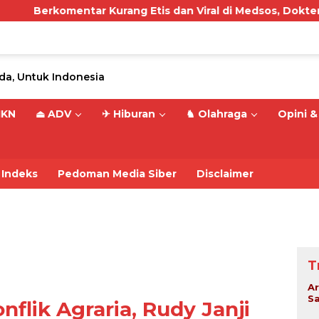
omentar Kurang Etis dan Viral di Medsos, Dokter RSUD IA 
IKN
⏏ ADV
✈ Hiburan
♞ Olahraga
Opini & 
Indeks
Pedoman Media Siber
Disclaimer
T
Ar
Sa
flik Agraria, Rudy Janji