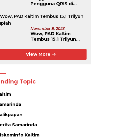
Pengguna QRIS di
Kaltim Capai Rekor
Tertinggi Se-
Kalimantan
November 8, 2023
Wow, PAD Kaltim
Tembus 15,1 Trilyun
Rupiah
View More
ending Topic
altim
amarinda
alikpapan
erita Samarinda
iskominfo Kaltim