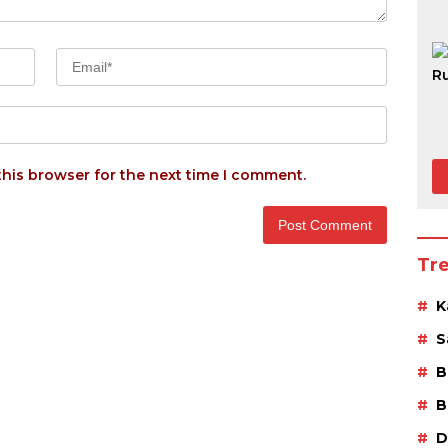
this browser for the next time I comment.
Tr
K
S
B
B
D