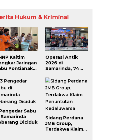
erita Hukum & Kriminal
NNP Kaltim
Operasi Antik
ongkar Jaringan
2026 di
abu Pontianak–
Samarinda, 74
amarinda,
Pengedar dan
engendali
Pemakai Berhasil
roperasi dari
Diciduk
alam Lapas
 Pengedar Sabu
i Samarinda
Sidang Perdana
eberang Diciduk
JMB Group,
Terdakwa Klaim
Penuntutan