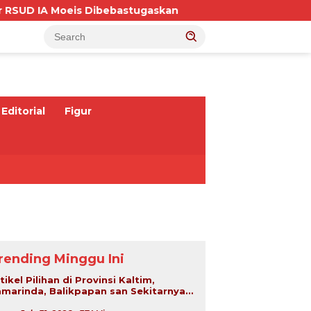
Moeis Dibebastugaskan
BNNP Kaltim Bongkar Jaring
Editorial
Figur
rending Minggu Ini
tikel Pilihan di Provinsi Kaltim,
marinda, Balikpapan san Sekitarnya...