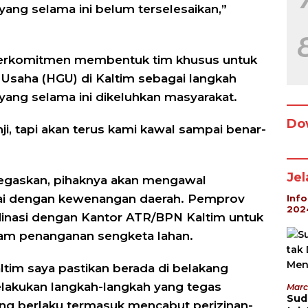
 yang selama ini belum terselesaikan,”
berkomitmen membentuk tim khusus untuk
 Usaha (HGU) di Kaltim sebagai langkah
 yang selama ini dikeluhkan masyarakat.
Do
nji, tapi akan terus kami kawal sampai benar-
Je
egaskan, pihaknya akan mengawal
suai dengan kewenangan daerah. Pemprov
Inf
202
dinasi dengan Kantor ATR/BPN Kaltim untuk
lam penanganan sengketa lahan.
tim saya pastikan berada di belakang
lakukan langkah-langkah yang tegas
Marc
Sud
ang berlaku termasuk mencabut perizinan-