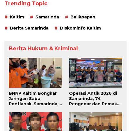
Trending Topic
Kaltim
Samarinda
Balikpapan
Berita Samarinda
Diskominfo Kaltim
Berita Hukum & Kriminal
BNNP Kaltim Bongkar
Operasi Antik 2026 di
Jaringan Sabu
Samarinda, 74
Pontianak–Samarinda,
Pengedar dan Pemakai
Pengendali Beroperasi
Berhasil Diciduk
dari Dalam Lapas