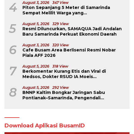
4
August 3, 2026
347 View
Piton Sepanjang 5 Meter di Samarinda
Sempat Melilit Warga yang
Mengavakuasinya
5
August 5, 2026
329 View
Resmi Diluncurkan, SAMAQUA Jadi Andalan
Baru Samarinda Perkuat Ekonomi Daerah
6
August 3, 2026
320 View
Cafe Busam Area Berlisensi Resmi Nobar
Piala AFF 2026
7
August 5, 2026
318 View
Berkomentar Kurang Etis dan Viral di
Medsos, Dokter RSUD IA Moeis
Dibebastugaskan
8
August 5, 2026
292 View
BNNP Kaltim Bongkar Jaringan Sabu
Pontianak–Samarinda, Pengendali
Beroperasi dari Dalam Lapas
Download Aplikasi BusamID