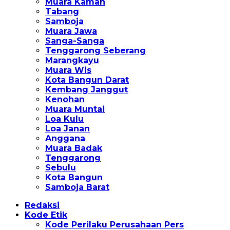
Muara Kaman
Tabang
Samboja
Muara Jawa
Sanga-Sanga
Tenggarong Seberang
Marangkayu
Muara Wis
Kota Bangun Darat
Kembang Janggut
Kenohan
Muara Muntai
Loa Kulu
Loa Janan
Anggana
Muara Badak
Tenggarong
Sebulu
Kota Bangun
Samboja Barat
Redaksi
Kode Etik
Kode Perilaku Perusahaan Pers