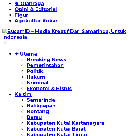
♞ Olahraga
Opini & Editorial
Figur
Agrikultur Kukar
✦ Utama
Breaking News
Pemerintahan
Politik
Hukum
Kriminal
Ekonomi & Bisnis
Kaltim
Samarinda
Balikpapan
Bontang
Berau
Kabupaten Kutai Kartanegara
Kabupaten Kutai Barat
Kabupaten Kutai Timur