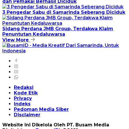
dan Pemakai Berhasil Diciduk
3 Pengedar Sabu di Samarinda Seberang Diciduk
Sidang Perdana JMB Group, Terdakwa Klaim
Penuntutan Kedaluwarsa
View More
Redaksi
Kode Etik
Privacy
Indeks
Pedoman Media Siber
Disclaimer
Website Ini Dikelola Oleh PT. Busam Media