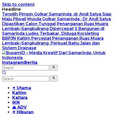
Skip to content
Headline
Terpilih Pimpin Golkar Samarinda, dr Andi Satya Siap
Maju Pilwali
Musda Golkar Samarinda : Dr Andi Satya
Dipastikan Calon Tunggal
Penanganan Ruas Muara
Lembak–Sangkulirang Dipercepat
5 Bangunan di
Samarinda Ludes Terbakar, Diduga Korsleting
BBPJN Kaltim Percepat Penanganan Ruas Muara
Lembak–Sangkulirang, Perkuat Bahu Jalan dan
Sistem Drainase
Instagram
Berita
✦ Utama
Kaltim
Kaltara
IKN
⏏ ADV
✈ Hiburan