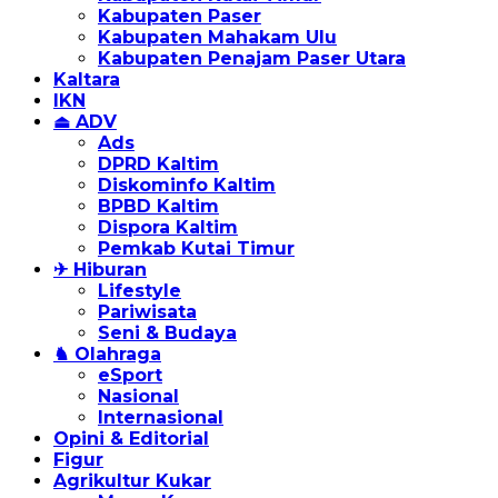
Kabupaten Paser
Kabupaten Mahakam Ulu
Kabupaten Penajam Paser Utara
Kaltara
IKN
⏏ ADV
Ads
DPRD Kaltim
Diskominfo Kaltim
BPBD Kaltim
Dispora Kaltim
Pemkab Kutai Timur
✈ Hiburan
Lifestyle
Pariwisata
Seni & Budaya
♞ Olahraga
eSport
Nasional
Internasional
Opini & Editorial
Figur
Agrikultur Kukar