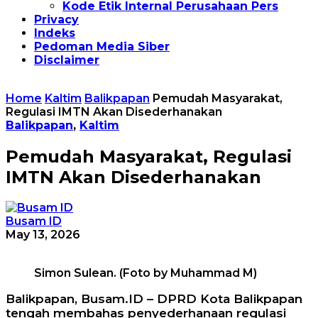
Kode Etik Internal Perusahaan Pers
Privacy
Indeks
Pedoman Media Siber
Disclaimer
Home
Kaltim
Balikpapan
Pemudah Masyarakat,
Regulasi IMTN Akan Disederhanakan
Balikpapan
,
Kaltim
Pemudah Masyarakat, Regulasi
IMTN Akan Disederhanakan
Busam ID
May 13, 2026
Simon Sulean. (Foto by Muhammad M)
Balikpapan, Busam.ID – DPRD Kota Balikpapan
tengah membahas penyederhanaan regulasi