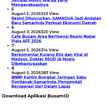
Sempat Melilit Warga yang
Mengavakuasinya
5
August 5, 2026
323 View
Resmi Diluncurkan, SAMAQUA Jadi Andalan
Baru Samarinda Perkuat Ekonomi Daerah
6
August 3, 2026
320 View
Cafe Busam Area Berlisensi Resmi Nobar
Piala AFF 2026
7
August 5, 2026
314 View
Berkomentar Kurang Etis dan Viral di
Medsos, Dokter RSUD IA Moeis
Dibebastugaskan
8
August 5, 2026
283 View
BNNP Kaltim Bongkar Jaringan Sabu
Pontianak–Samarinda, Pengendali
Beroperasi dari Dalam Lapas
Download Aplikasi BusamID