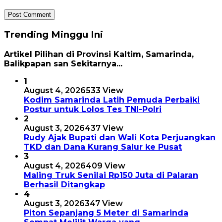
Trending Minggu Ini
Artikel Pilihan di Provinsi Kaltim, Samarinda,
Balikpapan san Sekitarnya...
1
August 4, 2026
533 View
Kodim Samarinda Latih Pemuda Perbaiki
Postur untuk Lolos Tes TNI-Polri
2
August 3, 2026
437 View
Rudy Ajak Bupati dan Wali Kota Perjuangkan
TKD dan Dana Kurang Salur ke Pusat
3
August 4, 2026
409 View
Maling Truk Senilai Rp150 Juta di Palaran
Berhasil Ditangkap
4
August 3, 2026
347 View
Piton Sepanjang 5 Meter di Samarinda