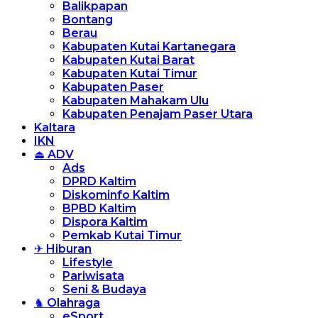
Balikpapan
Bontang
Berau
Kabupaten Kutai Kartanegara
Kabupaten Kutai Barat
Kabupaten Kutai Timur
Kabupaten Paser
Kabupaten Mahakam Ulu
Kabupaten Penajam Paser Utara
Kaltara
IKN
⏏ ADV
Ads
DPRD Kaltim
Diskominfo Kaltim
BPBD Kaltim
Dispora Kaltim
Pemkab Kutai Timur
✈ Hiburan
Lifestyle
Pariwisata
Seni & Budaya
♞ Olahraga
eSport