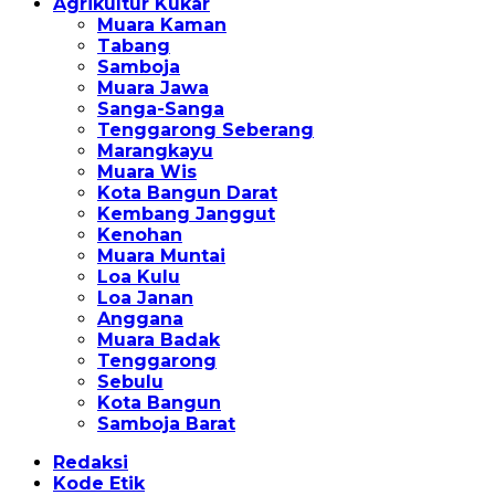
Agrikultur Kukar
Muara Kaman
Tabang
Samboja
Muara Jawa
Sanga-Sanga
Tenggarong Seberang
Marangkayu
Muara Wis
Kota Bangun Darat
Kembang Janggut
Kenohan
Muara Muntai
Loa Kulu
Loa Janan
Anggana
Muara Badak
Tenggarong
Sebulu
Kota Bangun
Samboja Barat
Redaksi
Kode Etik