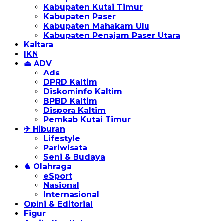
Kabupaten Kutai Timur
Kabupaten Paser
Kabupaten Mahakam Ulu
Kabupaten Penajam Paser Utara
Kaltara
IKN
⏏ ADV
Ads
DPRD Kaltim
Diskominfo Kaltim
BPBD Kaltim
Dispora Kaltim
Pemkab Kutai Timur
✈ Hiburan
Lifestyle
Pariwisata
Seni & Budaya
♞ Olahraga
eSport
Nasional
Internasional
Opini & Editorial
Figur