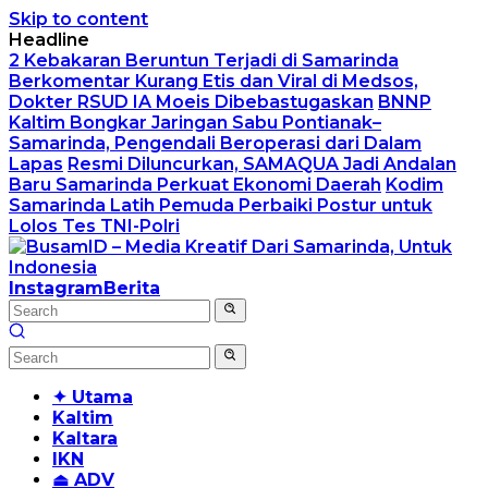
Skip to content
Headline
2 Kebakaran Beruntun Terjadi di Samarinda
Berkomentar Kurang Etis dan Viral di Medsos,
Dokter RSUD IA Moeis Dibebastugaskan
BNNP
Kaltim Bongkar Jaringan Sabu Pontianak–
Samarinda, Pengendali Beroperasi dari Dalam
Lapas
Resmi Diluncurkan, SAMAQUA Jadi Andalan
Baru Samarinda Perkuat Ekonomi Daerah
Kodim
Samarinda Latih Pemuda Perbaiki Postur untuk
Lolos Tes TNI-Polri
Instagram
Berita
✦ Utama
Kaltim
Kaltara
IKN
⏏ ADV