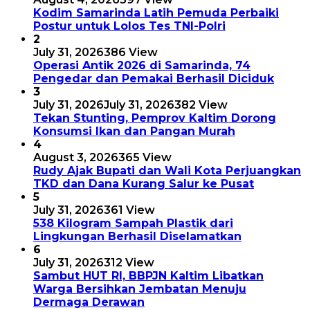
Kodim Samarinda Latih Pemuda Perbaiki
Postur untuk Lolos Tes TNI-Polri
2
July 31, 2026
386 View
Operasi Antik 2026 di Samarinda, 74
Pengedar dan Pemakai Berhasil Diciduk
3
July 31, 2026
July 31, 2026
382 View
Tekan Stunting, Pemprov Kaltim Dorong
Konsumsi Ikan dan Pangan Murah
4
August 3, 2026
365 View
Rudy Ajak Bupati dan Wali Kota Perjuangkan
TKD dan Dana Kurang Salur ke Pusat
5
July 31, 2026
361 View
538 Kilogram Sampah Plastik dari
Lingkungan Berhasil Diselamatkan
6
July 31, 2026
312 View
Sambut HUT RI, BBPJN Kaltim Libatkan
Warga Bersihkan Jembatan Menuju
Dermaga Derawan