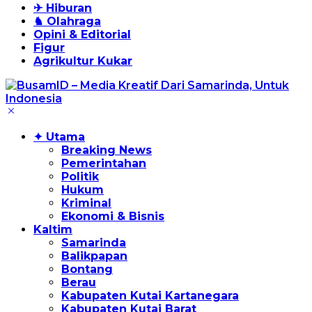
✈ Hiburan
♞ Olahraga
Opini & Editorial
Figur
Agrikultur Kukar
✦ Utama
Breaking News
Pemerintahan
Politik
Hukum
Kriminal
Ekonomi & Bisnis
Kaltim
Samarinda
Balikpapan
Bontang
Berau
Kabupaten Kutai Kartanegara
Kabupaten Kutai Barat