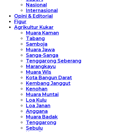
Nasional
Internasional
Opini & Editorial
Figur
Agrikultur Kukar
Muara Kaman
Tabang
Samboja
Muara Jawa
Sanga-Sanga
Tenggarong Seberang
Marangkayu
Muara Wis
Kota Bangun Darat
Kembang Janggut
Kenohan
Muara Muntai
Loa Kulu
Loa Janan
Anggana
Muara Badak
Tenggarong
Sebulu