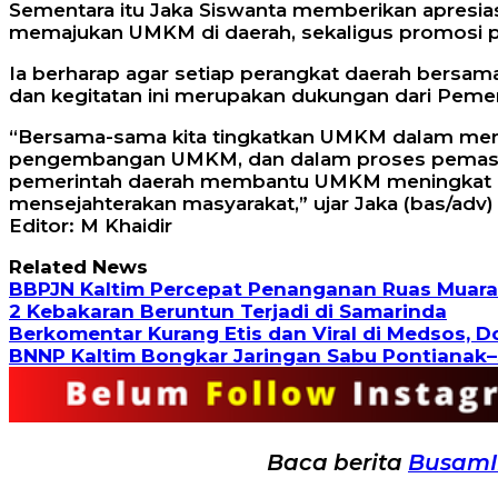
Sementara itu Jaka Siswanta memberikan apresia
memajukan UMKM di daerah, sekaligus promosi p
Ia berharap agar setiap perangkat daerah bersam
dan kegitatan ini merupakan dukungan dari Peme
“Bersama-sama kita tingkatkan UMKM dalam men
pengembangan UMKM, dan dalam proses pemasaran
pemerintah daerah membantu UMKM meningkat dar
mensejahterakan masyarakat,” ujar Jaka (bas/adv)
Editor: M Khaidir
Related News
BBPJN Kaltim Percepat Penanganan Ruas Muara 
2 Kebakaran Beruntun Terjadi di Samarinda
Berkomentar Kurang Etis dan Viral di Medsos, 
BNNP Kaltim Bongkar Jaringan Sabu Pontianak–
Baca berita
Busam