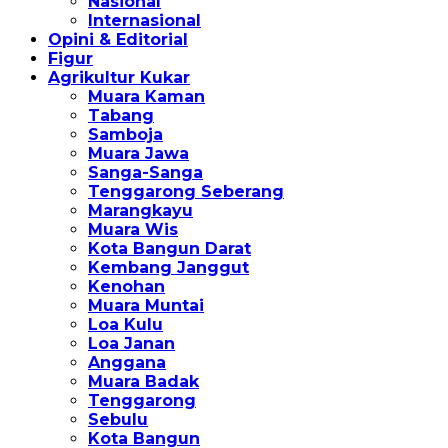
Nasional
Internasional
Opini & Editorial
Figur
Agrikultur Kukar
Muara Kaman
Tabang
Samboja
Muara Jawa
Sanga-Sanga
Tenggarong Seberang
Marangkayu
Muara Wis
Kota Bangun Darat
Kembang Janggut
Kenohan
Muara Muntai
Loa Kulu
Loa Janan
Anggana
Muara Badak
Tenggarong
Sebulu
Kota Bangun