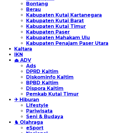
Bontang
Berau
Kabupaten Kutai Kartanegara
Kabupaten Kutai Barat
Kabupaten Kutai Timur
Kabupaten Paser
Kabupaten Mahakam Ulu
Kabupaten Penajam Paser Utara
Kaltara
IKN
⏏ ADV
Ads
DPRD Kaltim
Diskominfo Kaltim
BPBD Kaltim
Dispora Kaltim
Pemkab Kutai Timur
✈ Hiburan
Lifestyle
Pariwisata
Seni & Budaya
♞ Olahraga
eSport