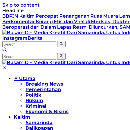
Skip to content
Headline
BBPJN Kaltim Percepat Penanganan Ruas Muara Lemb
Berkomentar Kurang Etis dan Viral di Medsos, Dokt
Beroperasi dari Dalam Lapas
Resmi Diluncurkan, SA
Instagram
Berita
✦ Utama
Breaking News
Pemerintahan
Politik
Hukum
Kriminal
Ekonomi & Bisnis
Kaltim
Samarinda
Balikpapan