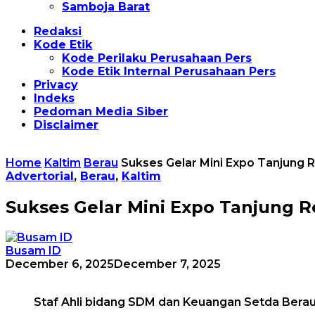
Samboja Barat
Redaksi
Kode Etik
Kode Perilaku Perusahaan Pers
Kode Etik Internal Perusahaan Pers
Privacy
Indeks
Pedoman Media Siber
Disclaimer
Home
Kaltim
Berau
Sukses Gelar Mini Expo Tanjung
Advertorial
,
Berau
,
Kaltim
Sukses Gelar Mini Expo Tanjung 
Busam ID
December 6, 2025
December 7, 2025
Staf Ahli bidang SDM dan Keuangan Setda Berau