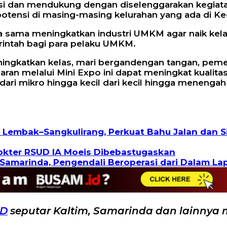
si dan mendukung dengan diselenggarakan kegiata
otensi di masing-masing kelurahan yang ada di K
a sama meningkatkan industri UMKM agar naik kelas
rintah bagi para pelaku UMKM.
ingkatkan kelas, mari bergandengan tangan, pe
 melalui Mini Expo ini dapat meningkat kualita
i mikro hingga kecil dari kecil hingga menenga
Lembak–Sangkulirang, Perkuat Bahu Jalan dan S
Dokter RSUD IA Moeis Dibebastugaskan
Samarinda, Pengendali Beroperasi dari Dalam La
ID
seputar Kaltim, Samarinda dan lainnya 