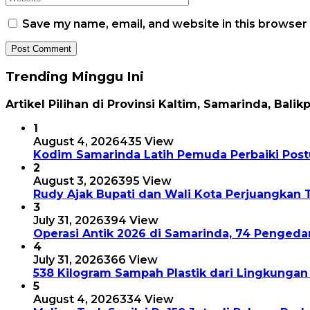
Save my name, email, and website in this browser
Trending Minggu Ini
Artikel Pilihan di Provinsi Kaltim, Samarinda, Balik
1
August 4, 2026
435 View
Kodim Samarinda Latih Pemuda Perbaiki Postu
2
August 3, 2026
395 View
Rudy Ajak Bupati dan Wali Kota Perjuangkan 
3
July 31, 2026
394 View
Operasi Antik 2026 di Samarinda, 74 Pengeda
4
July 31, 2026
366 View
538 Kilogram Sampah Plastik dari Lingkungan
5
August 4, 2026
334 View