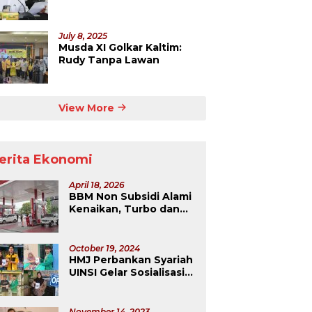
Tahun ke Depan
July 8, 2025
Musda XI Golkar Kaltim:
Rudy Tanpa Lawan
View More
erita Ekonomi
April 18, 2026
BBM Non Subsidi Alami
Kenaikan, Turbo dan
Dexlite Melonjak
Drastis
October 19, 2024
HMJ Perbankan Syariah
UINSI Gelar Sosialisasi
dan Pembuatan QRIS
November 14, 2023