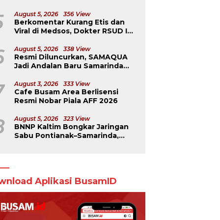
yang Mengavakuasinya
5
August 5, 2026
356 View
Berkomentar Kurang Etis dan
Viral di Medsos, Dokter RSUD IA
Moeis Dibebastugaskan
6
August 5, 2026
338 View
Resmi Diluncurkan, SAMAQUA
Jadi Andalan Baru Samarinda
Perkuat Ekonomi Daerah
7
August 3, 2026
333 View
Cafe Busam Area Berlisensi
Resmi Nobar Piala AFF 2026
8
August 5, 2026
323 View
BNNP Kaltim Bongkar Jaringan
Sabu Pontianak–Samarinda,
Pengendali Beroperasi dari
Dalam Lapas
wnload Aplikasi BusamID