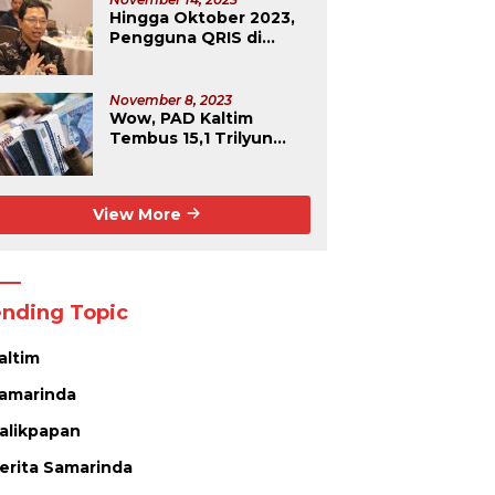
Hingga Oktober 2023,
Pengguna QRIS di
Kaltim Capai Rekor
Tertinggi Se-
Kalimantan
November 8, 2023
Wow, PAD Kaltim
Tembus 15,1 Trilyun
Rupiah
View More
ending Topic
altim
amarinda
alikpapan
erita Samarinda