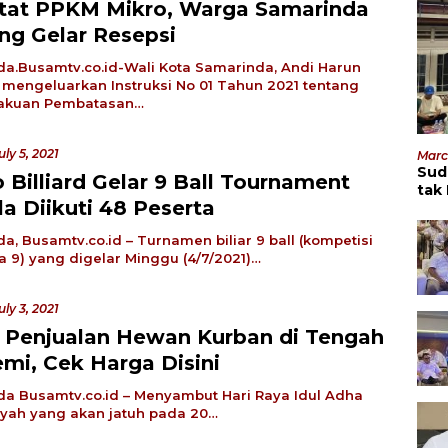
tat PPKM Mikro, Warga Samarinda
ang Gelar Resepsi
a.Busamtv.co.id-Wali Kota Samarinda, Andi Harun
 mengeluarkan Instruksi No 01 Tahun 2021 tentang
akuan Pembatasan…
uly 5, 2021
Marc
Sud
 Billiard Gelar 9 Ball Tournament
tak
a Diikuti 48 Peserta
Men
a, Busamtv.co.id – Turnamen biliar 9 ball (kompetisi
la 9) yang digelar Minggu (4/7/2021)…
uly 3, 2021
t Penjualan Hewan Kurban di Tengah
mi, Cek Harga Disini
a Busamtv.co.id – Menyambut Hari Raya Idul Adha
riyah yang akan jatuh pada 20…