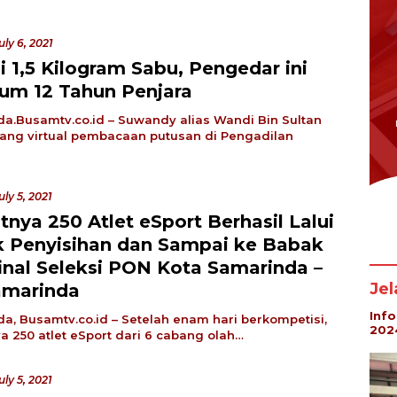
uly 6, 2021
i 1,5 Kilogram Sabu, Pengedar ini
um 12 Tahun Penjara
a.Busamtv.co.id – Suwandy alias Wandi Bin Sultan
ang virtual pembacaan putusan di Pengadilan
uly 5, 2021
tnya 250 Atlet eSport Berhasil Lalui
 Penyisihan dan Sampai ke Babak
inal Seleksi PON Kota Samarinda –
Je
amarinda
Inf
a, Busamtv.co.id – Setelah enam hari berkompetisi,
202
ya 250 atlet eSport dari 6 cabang olah…
uly 5, 2021