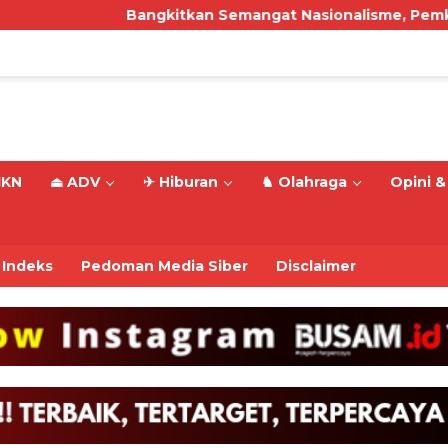
Bangkitkan Semangat Nasionalisme, Pemkot Samarind
IKN
⏏ ADV
✈ Hiburan
♞ Olahraga
Opini & 
Indeks
Pedoman Media Siber
Disclaimer