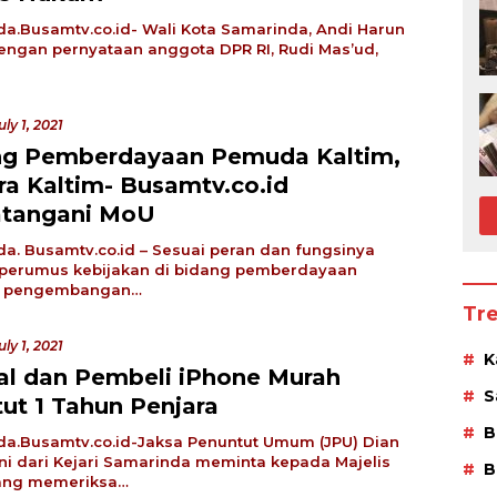
a.Busamtv.co.id- Wali Kota Samarinda, Andi Harun
ngan pernyataan anggota DPR RI, Rudi Mas’ud,
uly 1, 2021
g Pemberdayaan Pemuda Kaltim,
ra Kaltim- Busamtv.co.id
tangani MoU
a. Busamtv.co.id – Sesuai peran dan fungsinya
 perumus kebijakan di bidang pemberdayaan
 pengembangan…
Tr
uly 1, 2021
K
al dan Pembeli iPhone Murah
S
tut 1 Tahun Penjara
B
a.Busamtv.co.id-Jaksa Penuntut Umum (JPU) Dian
i dari Kejari Samarinda meminta kepada Majelis
B
ang memeriksa…