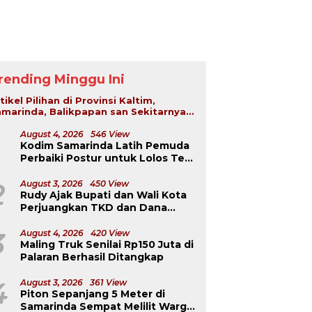
rending Minggu Ini
tikel Pilihan di Provinsi Kaltim,
marinda, Balikpapan san Sekitarnya...
August 4, 2026
546 View
Kodim Samarinda Latih Pemuda
Perbaiki Postur untuk Lolos Tes
TNI-Polri
2
August 3, 2026
450 View
Rudy Ajak Bupati dan Wali Kota
Perjuangkan TKD dan Dana
Kurang Salur ke Pusat
3
August 4, 2026
420 View
Maling Truk Senilai Rp150 Juta di
Palaran Berhasil Ditangkap
4
August 3, 2026
361 View
Piton Sepanjang 5 Meter di
Samarinda Sempat Melilit Warga