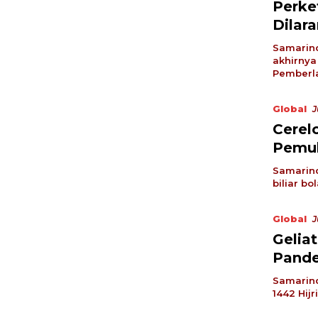
Perke
Dilar
Samarind
akhirnya
Pemberl
Global
J
Cerelo
Pemul
Samarind
biliar bo
Global
J
Gelia
Pande
Samarind
1442 Hij