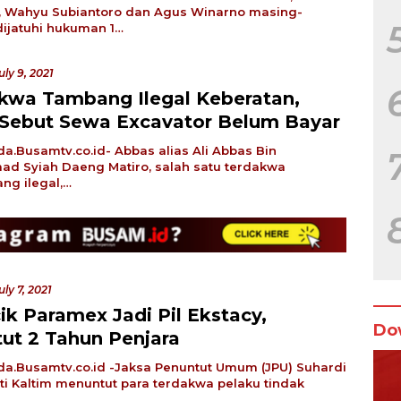
k, Wahyu Subiantoro dan Agus Winarno masing-
ijatuhi hukuman 1…
uly 9, 2021
kwa Tambang Ilegal Keberatan,
 Sebut Sewa Excavator Belum Bayar
a.Busamtv.co.id- Abbas alias Ali Abbas Bin
 Syiah Daeng Matiro, salah satu terdakwa
g ilegal,…
uly 7, 2021
ik Paramex Jadi Pil Ekstacy,
Do
tut 2 Tahun Penjara
a.Busamtv.co.id -Jaksa Penuntut Umum (JPU) Suhardi
ati Kaltim menuntut para terdakwa pelaku tindak