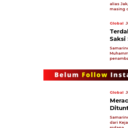
alias Ja
masing d
Global
J
Terda
Saksi
Samarind
Muhammad
penamban
Global
J
Merac
Ditun
Samarind
dari Kej
pidana…