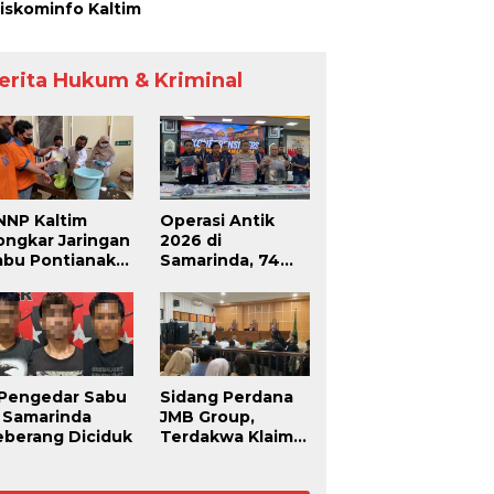
iskominfo Kaltim
erita Hukum & Kriminal
NNP Kaltim
Operasi Antik
ongkar Jaringan
2026 di
abu Pontianak–
Samarinda, 74
amarinda,
Pengedar dan
engendali
Pemakai Berhasil
roperasi dari
Diciduk
alam Lapas
 Pengedar Sabu
Sidang Perdana
i Samarinda
JMB Group,
eberang Diciduk
Terdakwa Klaim
Penuntutan
Kedaluwarsa