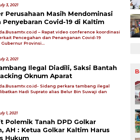
uly 3, 2021
er Perusahaan Masih Mendominasi
 Penyebaran Covid-19 di Kaltim
a.Busamtv.co.id – Rapat video conference koordinasi
erkait Pencegahan dan Penanganan Covid-19
Gubernur Provinsi…
uly 2, 2021
ambang Ilegal Diadili, Saksi Bantah
B
acking Oknum Aparat
a.Busamtv.co.id- Sidang perkara tambang ilegal
ibatkan Hadi Suprato alias Belur Bin Suwaji dan
uly 1, 2021
it Polemik Tanah DPD Golkar
m, AH : Ketua Golkar Kaltim Harus
as Hukum