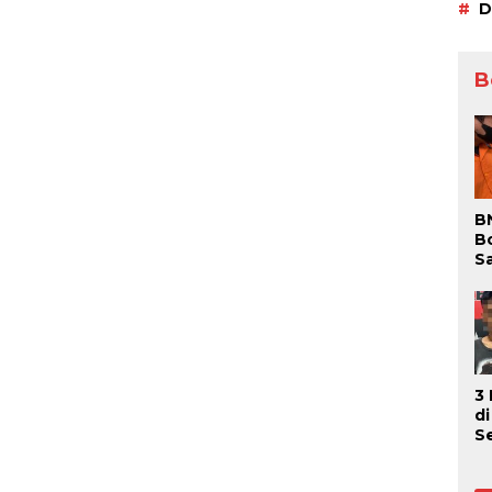
D
B
B
B
S
S
P
Be
D
3
d
S