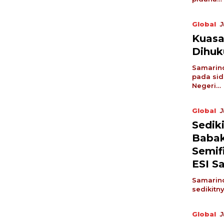
Global
J
Kuasa
Dihuk
Samarind
pada sid
Negeri…
Global
J
Sediki
Babak
Semif
ESI S
Samarind
sedikitn
Global
J