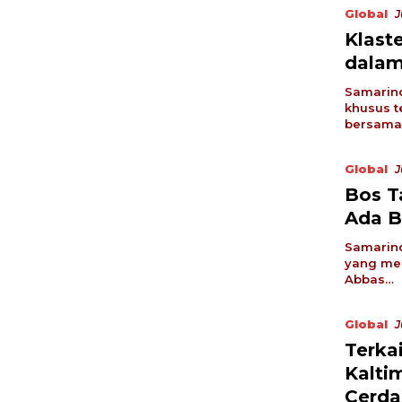
Global
J
Klast
dalam
Samarind
khusus t
bersama 
Global
J
Bos T
Ada B
Samarind
yang mel
Abbas…
Global
J
Terka
Kalti
Cerd