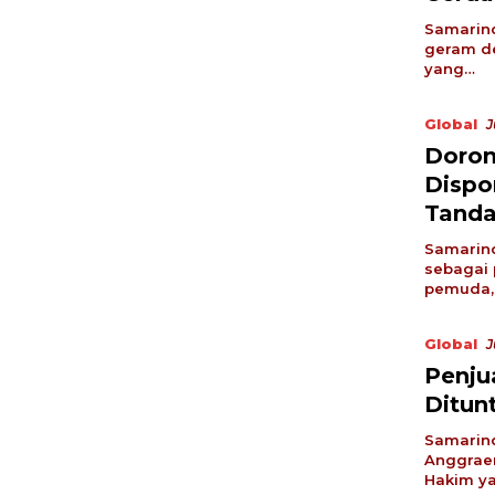
Samarind
geram de
yang…
Global
J
Doron
Dispo
Tanda
Samarind
sebagai
pemuda,
Global
J
Penju
Ditun
Samarind
Anggraen
Hakim y