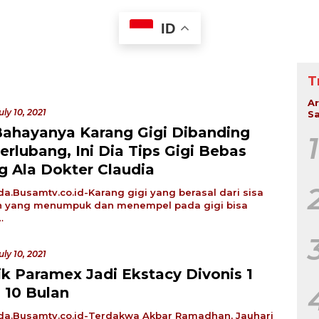
ID
T
Ar
uly 10, 2021
Sa
Bahayanya Karang Gigi Dibanding
1
erlubang, Ini Dia Tips Gigi Bebas
g Ala Dokter Claudia
a.Busamtv.co.id-Karang gigi yang berasal dari sisa
 yang menumpuk dan menempel pada gigi bisa
…
uly 10, 2021
ik Paramex Jadi Ekstacy Divonis 1
 10 Bulan
a.Busamtv.co.id-Terdakwa Akbar Ramadhan, Jauhari