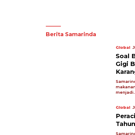
Berita Samarinda
Global
J
Soal 
Gigi B
Karan
Samarind
makanan
menjadi
Global
J
Perac
Tahun
Samarind